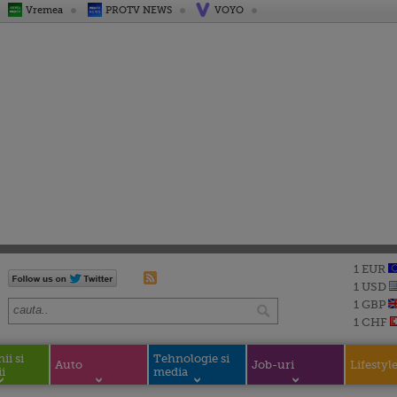
Vremea
PROTV NEWS
VOYO
1 EUR
1 USD
1 GBP
1 CHF
i si
Tehnologie si
Auto
Job-uri
Lifestyl
i
media