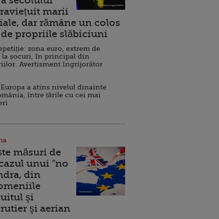
a secolului
raviețuit marii
ale, dar rămâne un colos
de propriile slăbiciuni
repetiție: zona euro, extrem de
 la șocuri, în principal din
iilor. Avertisment îngrijorător
Europa a atins nivelul dinainte
omânia, între țările cu cei mai
eri
na
ște măsuri de
 cazul unui ”no
ndra, din
Domeniile
uitul şi
rutier şi aerian