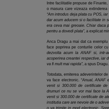
Intre facilitatile propuse de Finante
o masura care vizeaza extinderea 
“Am introdus deja plata cu POS, iar 
dar acum aducem si o facilitate in se
era ceva mai greoaie. Chiar daca pl
pentru a dovedi plata”
, a explicat min
Anca Dragu a mai dat ca exemplu si
face poprirea pe conturile celor cu
dezvolta acum la ANAF si, intr-a
acoperirea creantei respective, iar 
va fi mult mai rapida”
, a spus Dragu.
Totodata, emiterea adeverintelor de v
va face electronic. “
Anual, ANAF em
venit si 300.000 de certificate de
drumuri ce nu se vor mai face la A
venit si 300.000 de certificate de ate
institutia care are nevoie de o adev
o va trimite in mod electronic. Sp