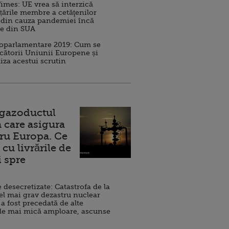
imes: UE vrea să interzică
 țările membre a cetăţenilor
 din cauza pandemiei încă
ve din SUA
roparlamentare 2019: Cum se
cătorii Uniunii Europene și
iza acestui scrutin
 gazoductul
 care asigura
ru Europa. Ce
cu livrările de
i spre
esecretizate: Catastrofa de la
el mai grav dezastru nuclear
 a fost precedată de alte
de mai mică amploare, ascunse