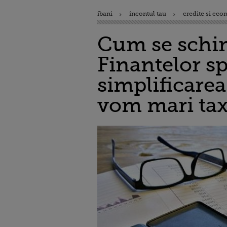
ibani
incontul tau
credite si eco
Cum se schim
Finantelor s
simplificarea
vom mari tax