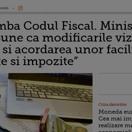
nomii
ba Codul Fiscal. Minis
pune ca modificarile vi
 si acordarea unor facil
e si impozite”
Criza datoriilor
Moneda euro
Cea mai im
realizare m