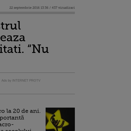
22 septembrie 2016 13:36 / 437 vizualizari
trul
zeaza
itati. “Nu
Ads by INTERNET PROTV
 la 20 de ani.
portantă
acro-