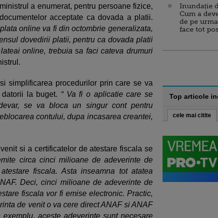
, ministrul a enumerat, pentru persoane fizice,
Inundație d
Cum a deve
documentelor acceptate ca dovada a platii.
de pe urma
plata online va fi din octombrie generalizata,
face tot po
nsul dovedirii platii, pentru ca dovada platii
ateai online, trebuia sa faci cateva drumuri
istrul.
 simplificarea procedurilor prin care se va
 datorii la buget.
“ Va fi o aplicatie care se
Top articole i
devar, se va bloca un singur cont pentru
cele mai citite
deblocarea contului, dupa incasarea creantei,
enit si a certificatelor de atestare fiscala se
ite circa cinci milioane de adeverinte de
 atestare fiscala. Asta inseamna tot atatea
NAF. Deci, cinci milioane de adeverinte de
stare fiscala vor fi emise electronic. Practic,
erinta de venit o va cere direct ANAF si ANAF
re exemplu, aceste adeverinte sunt necesare