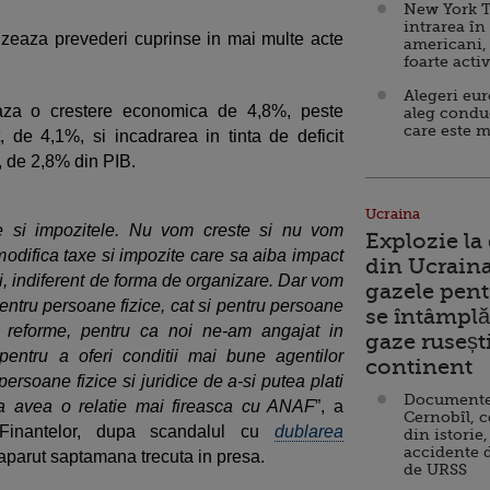
New York T
intrarea în
vizeaza prevederi cuprinse in mai multe acte
americani,
foarte acti
Alegeri eu
aza o crestere economica de 4,8%, peste
aleg condu
care este m
t, de 4,1%, si incadrarea in tinta de deficit
, de 2,8% din PIB.
Ucraina
e si impozitele. Nu vom creste si nu vom
Explozie la
modifica taxe si impozite care sa aiba impact
din Ucraina
i, indiferent de forma de organizare. Dar vom
gazele pent
t pentru persoane fizice, cat si pentru persoane
se întâmplă 
e reforme, pentru ca noi ne-am angajat in
gaze ruseșt
entru a oferi conditii mai bune agentilor
continent
persoane fizice si juridice de a-si putea plati
Documente d
 a avea o relatie mai fireasca cu ANAF
”, a
Cernobîl, c
 Finantelor, dupa scandalul cu
dublarea
din istorie,
accidente 
 aparut saptamana trecuta in presa.
de URSS