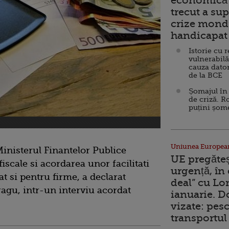
economică 
trecut a sup
crize mondi
handicapat 
Istorie cu 
vulnerabilă
cauza dator
de la BCE
Șomajul în 
de criză. R
puțini șom
Uniunea Europea
inisterul Finantelor Publice
UE pregăte
fiscale si acordarea unor facilitati
urgență, în
at si pentru firme, a declarat
deal” cu Lo
agu, intr-un interviu acordat
ianuarie. 
vizate: pesc
transportul 