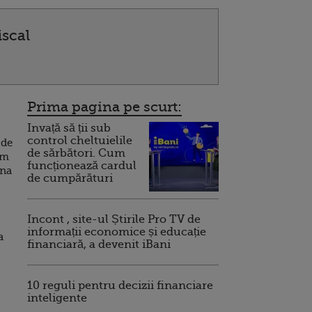
iscal
Prima pagina pe scurt:
Invață să ții sub
control cheltuielile
 de
de sărbători. Cum
am
funcționează cardul
ana
de cumpărături
Incont , site-ul Știrile Pro TV de
informații economice și educație
a
financiară, a devenit iBani
10 reguli pentru decizii financiare
inteligente