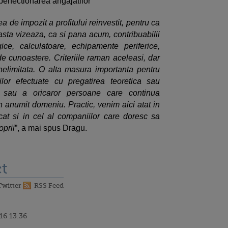
perfectionarea angajatilor
a de impozit a profitului reinvestit, pentru ca
sta vizeaza, ca si pana acum, contribuabilii
ice, calculatoare, echipamente periferice,
 cunoastere. Criteriile raman aceleasi, dar
nelimitata. O alta masura importanta pentru
ilor efectuate cu pregatirea teoretica sau
or sau a oricaror persoane care continua
un anumit domeniu. Practic, venim aici atat in
cat si in cel al companiilor care doresc sa
oprii
”, a mai spus Dragu.
t
Twitter
RSS Feed
16 13:36