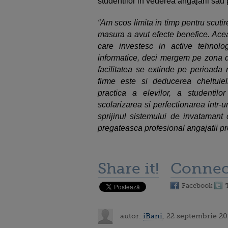
studentilor in vederea angajarii sau 
“Am scos limita in timp pentru scutire
masura a avut efecte benefice. Acea
care investesc in active tehnolog
informatice, deci mergem pe zona de
facilitatea se extinde pe perioada 
firme este si deducerea cheltuiel
practica a elevilor, a studentil
scolarizarea si perfectionarea intr-
sprijinul sistemului de invatamant 
pregateasca profesional angajatii pr
Share it!
Connec
Facebook
autor:
iBani
, 22 septembrie 20