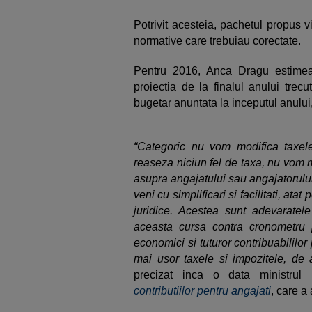
Potrivit acesteia, pachetul propus 
normative care trebuiau corectate.
Pentru 2016, Anca Dragu estime
proiectia de la finalul anului trecu
bugetar anuntata la inceputul anului
“Categoric nu vom modifica taxel
reaseza niciun fel de taxa, nu vom 
asupra angajatului sau angajatorulu
veni cu simplificari si facilitati, ata
juridice. Acestea sunt adevaratel
aceasta cursa contra cronometru p
economici si tuturor contribuabililor 
mai usor taxele si impozitele, de
precizat inca o data ministrul
contributiilor pentru angajati
, care a