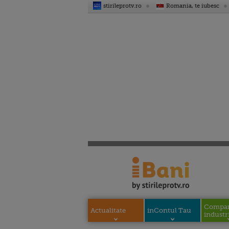
stirileprotv.ro
Romania, te iubesc
Compani
Actualitate
inContul Tau
industri