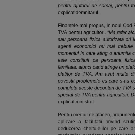
pentru ajutorul de somaj, pentru tot
explicat demnitarul.
Finantele mai propus, in noul Cod F
TVA pentru agricultori.
“Ma refer aic
sau persoana fizica autorizata ori i
agenti economici nu mai trebuie
momentul in care ating o anumita cif
este constituit ca persoana fizi
familiala, atunci cand atinge un plaf
platitor de TVA. Am avut multe disc
povestit problemele cu care s-au con
completa aceste deconturi de TVA si
special de TVA pentru agricultori. D
explicat ministrul.
Pentru mediul de afaceri, propuneri
aplicare a facilitatii privind scut
deducerea cheltuielilor pe care an