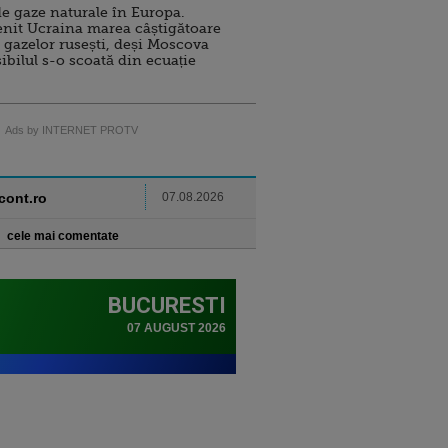
e gaze naturale în Europa.
nit Ucraina marea câștigătoare
 gazelor rusești, deși Moscova
sibilul s-o scoată din ecuație
Ads by INTERNET PROTV
ncont.ro
07.08.2026
cele mai comentate