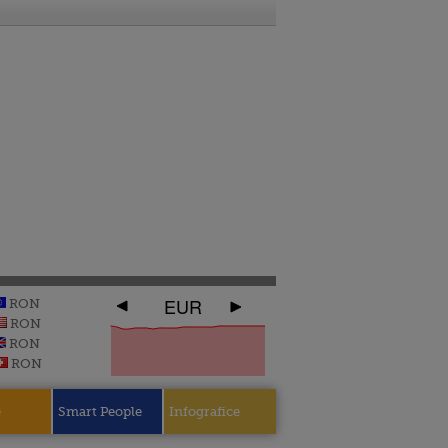
EUR
RON
RON
RON
RON
e
Smart People
Infografice