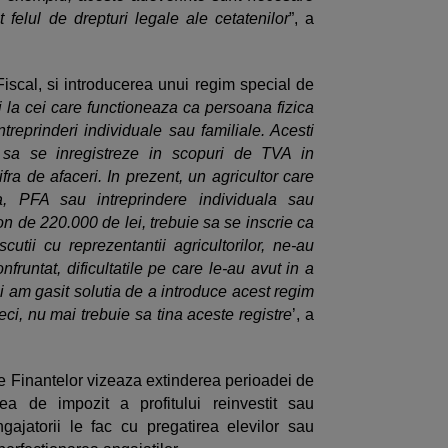
 felul de drepturi legale ale cetatenilor
”, a
iscal, si introducerea unui regim special de
i la cei care functioneaza ca persoana fizica
ntreprinderi individuale sau familiale. Acesti
 sa se inregistreze in scopuri de TVA in
ra de afaceri. In prezent, un agricultor care
ca, PFA sau intreprindere individuala sau
on de 220.000 de lei, trebuie sa se inscrie ca
utii cu reprezentantii agricultorilor, ne-au
fruntat, dificultatile pe care le-au avut in a
 am gasit solutia de a introduce acest regim
eci, nu mai trebuie sa tina aceste registre
’, a
le Finantelor vizeaza extinderea perioadei de
irea de impozit a profitului reinvestit sau
gajatorii le fac cu pregatirea elevilor sau