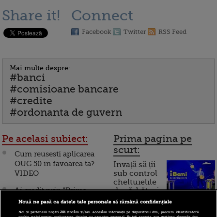
Share it!
Connect
Facebook
Twitter
RSS Feed
Mai multe despre:
#banci
#comisioane bancare
#credite
#ordonanta de guvern
Pe acelasi subiect:
Prima pagina pe
scurt:
Cum reusesti aplicarea
OUG 50 in favoarea ta?
Invață să ții
VIDEO
sub control
cheltuielile
Ai credit prin "Prima
de sărbători.
Cum
Casa"? Se modifica sau
Nouă ne pasă ca datele tale personale să rămână confidențiale
nu contractul conform
Noi și partenerii noștri
201
stocăm și/sau accesăm informații pe dispozitivul dvs., precum identificatorii
cookie unici pentru prelucrarea datelor cu caracter personal. Puteți accepta sau gestiona alegerile dvs.