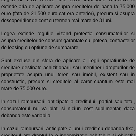
extinde aria de aplicare asupra creditelor de pana la 75.000
euro (fata de 21.500 euro cat era anterior), precum si asupra
descoperirilor de cont cu termen mai mare de 3 luni.
Legea extinde regulile vizand protectia consumatorilor si
asupra creditelor de consum garantate cu ipoteca, contractelor
de leasing cu optiune de cumparare.
Sunt excluse din sfera de aplicare a Legii operatiunile de
creditare destinate achizitionarii sau mentinerii drepturilor de
proprietate asupra unui teren sau imobil, existent sau in
constructie, precum si creditele al caror cuantum este mai
mare de 75.000 euro.
In cazul rambursarii anticipate a creditului, partial sau total,
consumatorul nu va plati si niciun cost suplimentar, daca
dobanda este variabila.
In cazul rambursarii anticipate a unui credit cu dobanda fixa,
creditorul are dreptul la o indemnizatie echitabila si obiectiv