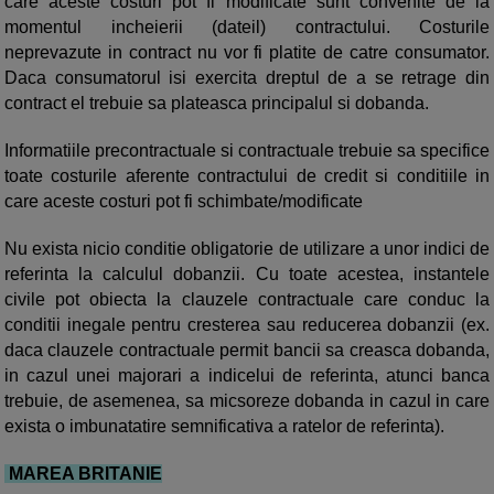
care aceste costuri pot fi modificate sunt convenite de la
momentul incheierii (dateil) contractului. Costurile
neprevazute in contract nu vor fi platite de catre consumator.
Daca consumatorul isi exercita dreptul de a se retrage din
contract el trebuie sa plateasca principalul si dobanda.
Informatiile precontractuale si contractuale trebuie sa specifice
toate costurile aferente contractului de credit si conditiile in
care aceste costuri pot fi schimbate/modificate
Nu exista nicio conditie obligatorie de utilizare a unor indici de
referinta la calculul dobanzii. Cu toate acestea, instantele
civile pot obiecta la clauzele contractuale care conduc la
conditii inegale pentru cresterea sau reducerea dobanzii (ex.
daca clauzele contractuale permit bancii sa creasca dobanda,
in cazul unei majorari a indicelui de referinta, atunci banca
trebuie, de asemenea, sa micsoreze dobanda in cazul in care
exista o imbunatatire semnificativa a ratelor de referinta).
MAREA BRITANIE