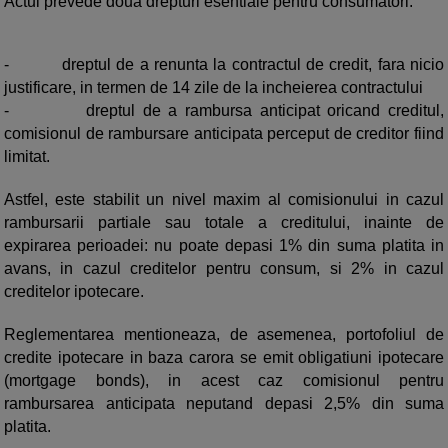
Actul prevede doua drepturi esentiale pentru consumatori:
-
dreptul de a renunta la contractul de credit, fara nicio
justificare, in termen de 14 zile de la incheierea contractului
-
dreptul de a rambursa anticipat oricand creditul,
comisionul de rambursare anticipata perceput de creditor fiind
limitat.
Astfel, este stabilit un nivel maxim al comisionului in cazul
rambursarii partiale sau totale a creditului, inainte de
expirarea perioadei: nu poate depasi 1% din suma platita in
avans, in cazul creditelor pentru consum, si 2% in cazul
creditelor ipotecare.
Reglementarea mentioneaza, de asemenea, portofoliul de
credite ipotecare in baza carora se emit obligatiuni ipotecare
(mortgage bonds), in acest caz comisionul pentru
rambursarea anticipata neputand depasi 2,5% din suma
platita.