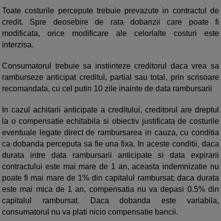
Toate costurile percepute trebuie prevazute in contractul de
credit. Spre deosebire de rata dobanzii care poate fi
modificata, orice modificare ale celorlalte costuri este
interzisa.
Consumatorul trebuie sa instiinteze creditorul daca vrea sa
ramburseze anticipat creditul, partial sau total, prin scrisoare
recomandata, cu cel putin 10 zile inainte de data rambursarii
In cazul achitarii anticipate a creditului, creditorul are dreptul
la o compensatie echitabila si obiectiv justificata de costurile
eventuale legate direct de rambursarea in cauza, cu conditia
ca dobanda perceputa sa fie una fixa. In aceste conditii, daca
durata intre data rambursarii anticipate si data expirarii
contractului este mai mare de 1 an, aceasta indemnizatie nu
poate fi mai mare de 1% din capitalul rambursat; daca durata
este mai mica de 1 an, compensatia nu va depasi 0.5% din
capitalul rambursat. Daca dobanda este variabila,
consumatorul nu va plati nicio compensatie bancii.