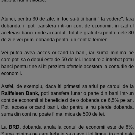
Atunci, pentru 30 de zile, in loc sa-ti tii banii " la vedere", fara
dobanda, ii poti transfera intr-un cont de economii, in cadrul
aceleiasi banci unde ai cardul. Totul e gratuit si pentru cele 30
de zile vei primi dobanda pentru un cont la termen.
Vei putea avea acces oricand la bani, iar suma minima pe
care poti sa o depui este de 50 de lei. Incont.ro a intrebat patru
banci pentru tine si iti prezinta ofertele acestora la conturile de
economii.
Astfel, de exemplu, daca iti primesti salariul pe cardul de la
Raiffeisen Bank,
poti transfera lunar o parte din bani intr-un
cont de economii si beneficiezi de o dobanda de 6,5% pe an.
Poti accesa oricand banii, dar pentru a nu pierde dobanda,
suma din cont nu poate fi mai mica de 500 de lei.
La
BRD
, dobanda anula la contul de economii este de 8%.
Suma minima pe care trebuie sa o aveti tot timpul in cont este