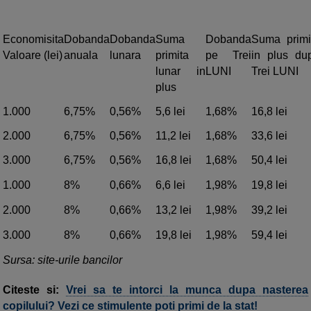
Economisita
Dobanda
Dobanda
Suma
Dobanda
Suma primi
Valoare (lei)
anuala
lunara
primita
pe Trei
in plus du
lunar in
LUNI
Trei LUNI
plus
1.000
6,75%
0,56%
5,6 lei
1,68%
16,8 lei
2.000
6,75%
0,56%
11,2 lei
1,68%
33,6 lei
3.000
6,75%
0,56%
16,8 lei
1,68%
50,4 lei
1.000
8%
0,66%
6,6 lei
1,98%
19,8 lei
2.000
8%
0,66%
13,2 lei
1,98%
39,2 lei
3.000
8%
0,66%
19,8 lei
1,98%
59,4 lei
Sursa: site-urile bancilor
Citeste si:
Vrei sa te intorci la munca dupa nasterea
copilului? Vezi ce stimulente poti primi de la stat!