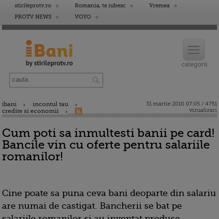
stirileprotv.ro
Romania, te iubesc
Vremea
PROTV NEWS
VOYO
ibani
incontul tau
31 martie 2010 07:05 / 4751
vizualizari
credite si economii
Cum poti sa inmultesti banii pe card!
Bancile vin cu oferte pentru salariile
romanilor!
Cine poate sa puna ceva bani deoparte din salariu
are numai de castigat. Bancherii se bat pe
salariile romanilor si au inventat produse