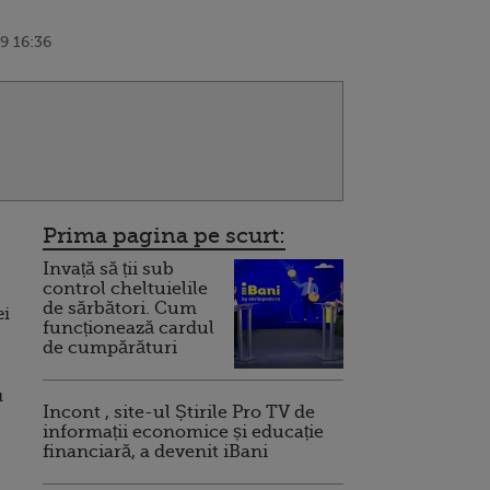
9 16:36
Prima pagina pe scurt:
Invață să ții sub
control cheltuielile
de sărbători. Cum
ei
funcționează cardul
de cumpărături
u
Incont , site-ul Știrile Pro TV de
informații economice și educație
financiară, a devenit iBani