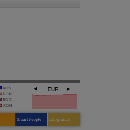
EUR
RON
RON
RON
RON
e
Smart People
Infografice