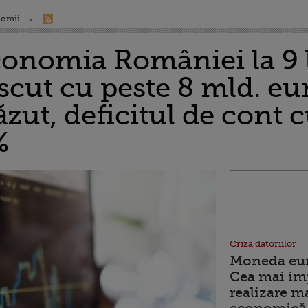
nomii
onomia României la 9 l
scut cu peste 8 mld. euro
ăzut, deficitul de cont c
%
Criza datoriilor
Moneda euro
Cea mai im
realizare m