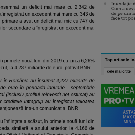
Inundație d
 consemnat un deficit mai mare cu 2,342 de
Cum a deve
de pe urma
r a înregistrat un excedent mai mare cu 343 de
face tot po
r primare a avut un deficit mai mic cu 747 de
rilor secundare a înregistrat un excedent mai
Top articole i
t în primele nouă luni din 2019 cu circa 6,26%
ecut, la 4,237 miliarde de euro, potrivit BNR.
cele mai citite
ţilor în România au însumat 4,237 miliarde de
 de euro în perioada ianuarie - septembrie
al (inclusiv profitul reinvestit net estimat) au
 creditele intragrup au înregistrat valoarea
menţionează într-un comunicat al BNR.
u înfiinţate a scăzut, în primele nouă luni din
ada similară a anului anterior, la 4.166 de