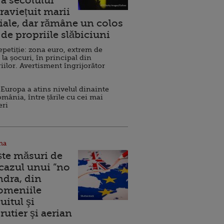
a secolului
raviețuit marii
ale, dar rămâne un colos
de propriile slăbiciuni
repetiție: zona euro, extrem de
 la șocuri, în principal din
iilor. Avertisment îngrijorător
Europa a atins nivelul dinainte
omânia, între țările cu cei mai
eri
na
ște măsuri de
 cazul unui ”no
ndra, din
Domeniile
uitul şi
rutier şi aerian