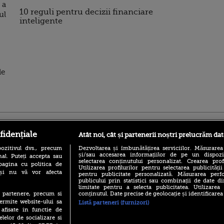
 a
10 reguli pentru decizii financiare
ul
inteligente
de
ro
foodstory.ro
Procinema.ro
fidențiale
Atât noi, cât și partenerii noștri prelucrăm dat
ozitivul dvs., precum
Dezvoltarea și îmbunătățirea serviciilor. Măsurarea
și/sau accesarea informațiilor de pe un dispoziti
al. Puteți accepta sau
selectarea conținutului personalizat. Crearea prof
pagina cu politica de
Utilizarea profilurilor pentru selectarea publicității
i și nu vă vor afecta
pentru publicitate personalizată. Măsurarea perfo
publicului prin statistici sau combinații de date di
limitate pentru a selecta publicitatea. Utilizarea
conținutul. Date precise de geolocație și identificarea
te partenere, precum si
(P) Descoperă Lumea
Emoții intense pe
ermite website-ului sa
Listă parteneri (furnizori)
Evenimentelor din România
Sebastian Stan! Iub
 afisate in functie de
cu Transilvania Events!
Annabelle, l-a făcu
elelor de socializare si
(P) Raku, gaming intens și o