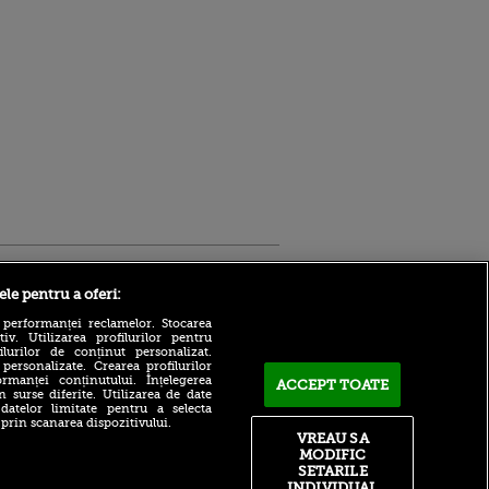
Sport.ro
ele pentru a oferi:
 performanței reclamelor. Stocarea
v. Utilizarea profilurilor pentru
ilurilor de conținut personalizat.
 personalizate. Crearea profilurilor
rmanței conținutului. Înțelegerea
ACCEPT TOATE
n surse diferite. Utilizarea de date
 datelor limitate pentru a selecta
LIVE TEXT | UTA - Rapid,
 prin scanarea dispozitivului.
azi, de la 21:00, pe Sport.ro.
ntru
VREAU SA
Începe etapa a patra din
ita lui,
MODIFIC
Superligă!
t tată!
SETARILE
INDIVIDUAL