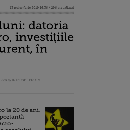
13 noiembrie 2019 16:36 / 296 vizualizari
uni: datoria
, investițiile
urent, în
Ads by INTERNET PROTV
 la 20 de ani.
portantă
acro-