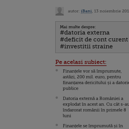
autor:
iBani
, 13 noiembrie 201
Mai multe despre:
#datoria externa
#deficit de cont curent
#investitii straine
Pe acelasi subiect:
Finanțele vor să împrumute,
astăzi, 200 mil. euro, pentru
finanțarea dericitului și a datori
publice
Datoria externă a României a
explodat în acest an. Cu cât s-a
îndarorat românii în primele 8
luni
Finanțele se împrumută și în