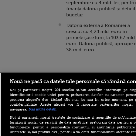
septembrie cu 4 mld. lei, pentru
finanța datoria publică și deficit
bugetar
Datoria externă a României a
crescut cu 4,25 mld. euro în
primele șase luni, la 103,67 mld
euro. Datoria publică, aproape 
38 mld. euro
Stirileprotv.ro
ilike-it.
Nouă ne pasă ca datele tale personale să rămână con
Noi și partenerii noștri
201
stocăm și/sau accesăm informații pe disp
identificatorii cookie unici pentru prelucrarea datelor cu caracter person
gestiona alegerile dvs. făcând clic mai jos sau în orice moment, pe 
confidențialitate. Aceste alegeri vor fi raportate partenerilor noștr
navigarea.
Mai multe detalii
Nivelul scăzut al Dunării a
Noi si partenerii nostri (retelele de socializare si agentiile de publicita
scos la iveală fundațiile
furnizorii nostri de servicii de date analitice) prelucram date pentru a p
unui pod roman vechi de
functioneze, pentru a personaliza continutul si anunturile publicitare
aproape 1.700 de ani. FOTO
interesele si/sau profilul dvs., pentru a va oferi functionalitati aferente ret