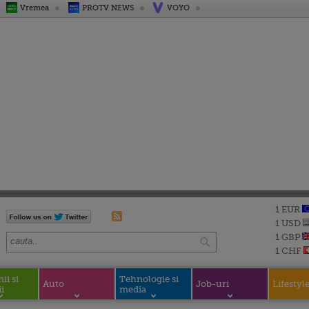
Vremea
PROTV NEWS
VOYO
1 EUR
1 USD
1 GBP
1 CHF
i si
Tehnologie si
Auto
Job-uri
Lifestyl
i
media