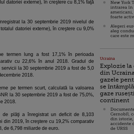
l datoriei externe), în creştere cu 8,1% faţă
New York T
intrarea în
americani,
foarte acti
nregistrat la 30 septembrie 2019 nivelul de
Alegeri eu
otalul datoriei externe), în creştere cu 9,0%
aleg condu
care este m
e pe termen lung a fost 17,1% în perioada
Ucraina
parativ cu 22,6% în anul 2018. Gradul de
Explozie la
i servicii la 30 septembrie 2019 a fost de 5,0
din Ucraina
1 decembrie 2018.
gazele pent
se întâmplă 
erne pe termen scurt, calculată la valoarea
gaze ruseșt
 BNR la 30 septembrie 2019 a fost de 75,0%,
continent
ie 2018.
Documente d
Cernobîl, c
 de plăţi a înregistrat un deficit de 8,103
din istorie,
ni din 2019, în creştere cu 19,2% comparativ
accidente 
8, de 6,798 miliarde de euro.
de URSS