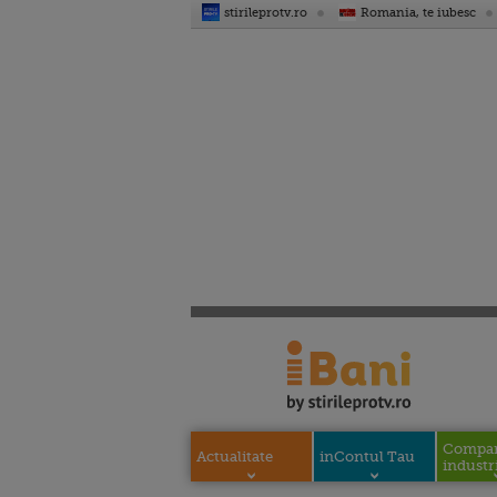
stirileprotv.ro
Romania, te iubesc
Compani
Actualitate
inContul Tau
industri