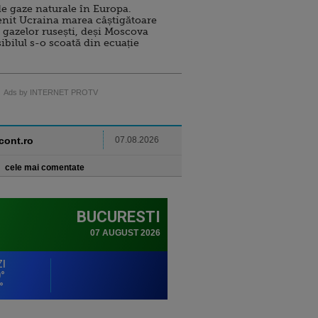
e gaze naturale în Europa.
nit Ucraina marea câștigătoare
 gazelor rusești, deși Moscova
sibilul s-o scoată din ecuație
Ads by INTERNET PROTV
ncont.ro
07.08.2026
cele mai comentate