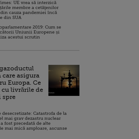
imes: UE vrea să interzică
 țările membre a cetăţenilor
 din cauza pandemiei încă
ve din SUA
roparlamentare 2019: Cum se
cătorii Uniunii Europene și
iza acestui scrutin
 gazoductul
 care asigura
ru Europa. Ce
cu livrările de
i spre
esecretizate: Catastrofa de la
el mai grav dezastru nuclear
 a fost precedată de alte
de mai mică amploare, ascunse