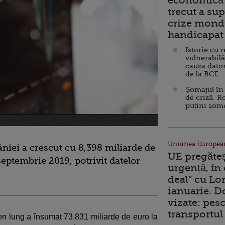
economică 
trecut a sup
crize mondi
handicapat 
Istorie cu 
vulnerabilă
cauza dator
de la BCE
Șomajul în 
de criză. R
puțini șom
Uniunea Europea
âniei a crescut cu 8,398 miliarde de
UE pregăte
septembrie 2019, potrivit datelor
urgență, în
deal” cu Lo
ianuarie. 
vizate: pesc
transportul 
men lung a însumat 73,831 miliarde de euro la