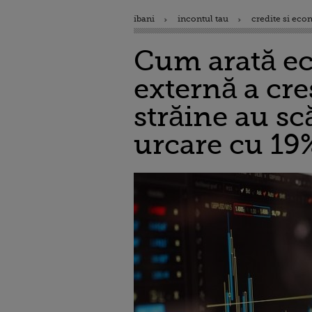
ibani
incontul tau
credite si eco
Cum arată ec
externă a cre
străine au sc
urcare cu 19