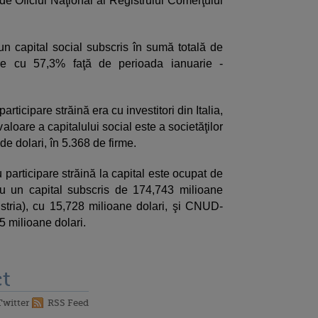
 de Oficiul Naţional al Registrului Comerţului
n capital social subscris în sumă totală de
ere cu 57,3% faţă de perioada ianuarie -
ticipare străină era cu investitori din Italia,
loare a capitalului social este a societăţilor
e dolari, în 5.368 de firme.
u participare străină la capital este ocupat de
 cu un capital subscris de 174,743 milioane
stria), cu 15,728 milioane dolari, şi CNUD-
 milioane dolari.
t
Twitter
RSS Feed