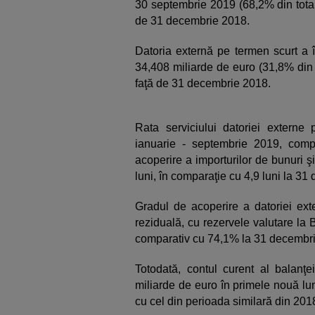
30 septembrie 2019 (68,2% din totalu
de 31 decembrie 2018.
Datoria externă pe termen scurt a î
34,408 miliarde de euro (31,8% din t
faţă de 31 decembrie 2018.
Rata serviciului datoriei extern
ianuarie - septembrie 2019, com
acoperire a importurilor de bunuri ş
luni, în comparaţie cu 4,9 luni la 3
Gradul de acoperire a datoriei ext
reziduală, cu rezervele valutare la
comparativ cu 74,1% la 31 decembr
Totodată, contul curent al balanţei
miliarde de euro în primele nouă lu
cu cel din perioada similară din 201