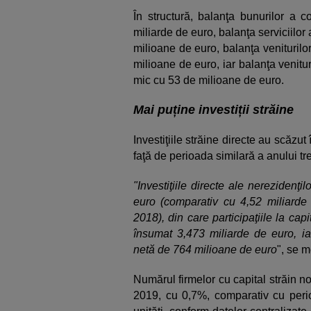
În structură, balanţa bunurilor a
miliarde de euro, balanţa serviciilo
milioane de euro, balanţa veniturilo
milioane de euro, iar balanţa venitu
mic cu 53 de milioane de euro.
Mai puține investiții străine
Investiţiile străine directe au scăzu
faţă de perioada similară a anului tr
"Investiţiile directe ale nereziden
euro (comparativ cu 4,52 miliarde
2018), din care participaţiile la capit
însumat 3,473 miliarde de euro, iar
netă de 764 milioane de euro
", se 
Numărul firmelor cu capital străin no
2019, cu 0,7%, comparativ cu perio