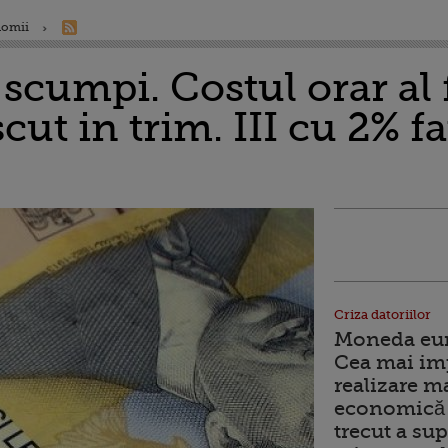
nomii
scumpi. Costul orar al 
ut in trim. III cu 2% fa
Criza datoriilor
Moneda euro
Cea mai im
realizare m
economică 
trecut a sup