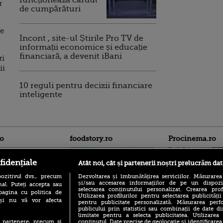
funcționează cardul
r
de cumpărături
de
Incont , site-ul Știrile Pro TV de
informații economice și educație
financiară, a devenit iBani
ri
ii
10 reguli pentru decizii financiare
inteligente
ro
foodstory.ro
Procinema.ro
fidențiale
Atât noi, cât și partenerii noștri prelucrăm dat
ozitivul dvs., precum
Dezvoltarea și îmbunătățirea serviciilor. Măsurarea
și/sau accesarea informațiilor de pe un dispoziti
al. Puteți accepta sau
selectarea conținutului personalizat. Crearea prof
pagina cu politica de
Utilizarea profilurilor pentru selectarea publicității
i și nu vă vor afecta
pentru publicitate personalizată. Măsurarea perfo
publicului prin statistici sau combinații de date di
(P) Descoperă Lumea
Nikolaj Coster-Wa
limitate pentru a selecta publicitatea. Utilizarea
Evenimentelor din România
Urzeala Tronurilor
conținutul. Date precise de geolocație și identificarea
te partenere, precum si