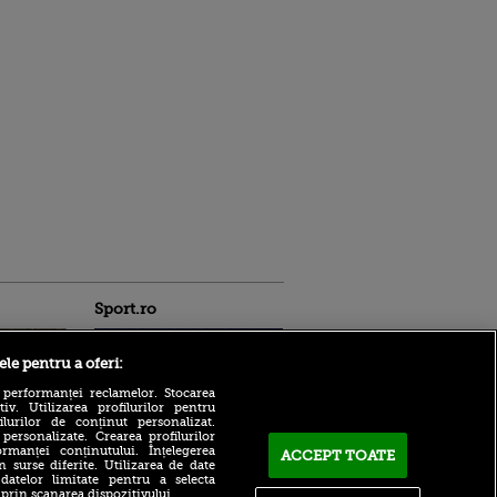
Sport.ro
ele pentru a oferi:
 performanței reclamelor. Stocarea
v. Utilizarea profilurilor pentru
ilurilor de conținut personalizat.
 personalizate. Crearea profilurilor
rmanței conținutului. Înțelegerea
ACCEPT TOATE
n surse diferite. Utilizarea de date
ACUM: Ipswich - Rayo
ldau din
 datelor limitate pentru a selecta
Vallecano 3-0, pe VOYO
 și
 prin scanarea dispozitivului.