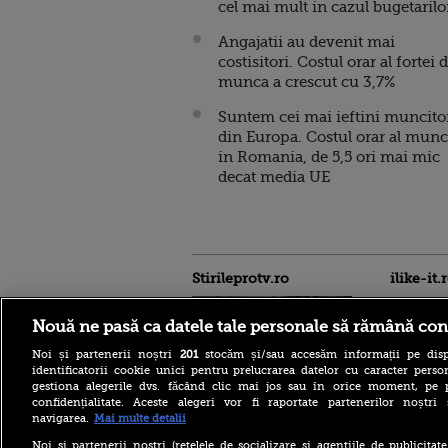
cel mai mult in cazul bugetarilo
Angajatii au devenit mai
costisitori. Costul orar al fortei 
munca a crescut cu 3,7%
Suntem cei mai ieftini muncito
din Europa. Costul orar al munc
in Romania, de 5,5 ori mai mic
decat media UE
Stirileprotv.ro
ilike-it.
Nouă ne pasă ca datele tale personale să rămână con
Noi și partenerii noștri
201
stocăm și/sau accesăm informații pe disp
identificatorii cookie unici pentru prelucrarea datelor cu caracter person
gestiona alegerile dvs. făcând clic mai jos sau în orice moment, pe 
confidențialitate. Aceste alegeri vor fi raportate partenerilor noștr
Intervenție dificilă în
navigarea.
Mai multe detalii
Bucegi. Doi alpiniști au
rămas blocați în peretele
Noi si partenerii nostri (retelele de socializare si agentiile de publicita