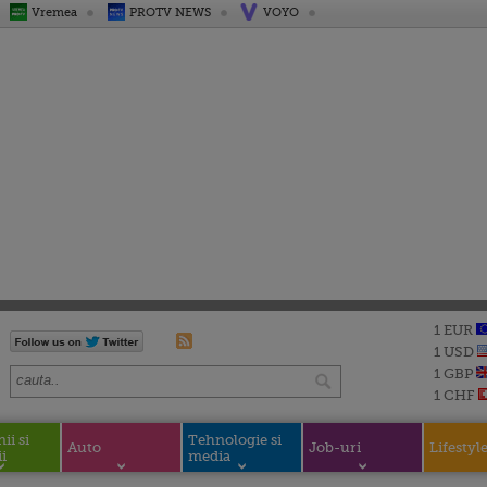
Vremea
PROTV NEWS
VOYO
1 EUR
1 USD
1 GBP
1 CHF
i si
Tehnologie si
Auto
Job-uri
Lifestyl
i
media