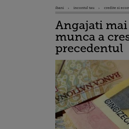
ibani
incontul tau
credite si eco
Angajati mai 
munca a cresc
precedentul