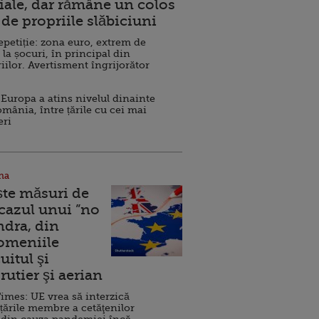
ale, dar rămâne un colos
de propriile slăbiciuni
repetiție: zona euro, extrem de
 la șocuri, în principal din
iilor. Avertisment îngrijorător
Europa a atins nivelul dinainte
omânia, între țările cu cei mai
eri
na
ște măsuri de
 cazul unui ”no
ndra, din
Domeniile
uitul şi
rutier şi aerian
imes: UE vrea să interzică
 țările membre a cetăţenilor