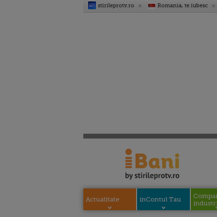
stirileprotv.ro
Romania, te iubesc
Compani
Actualitate
inContul Tau
industri