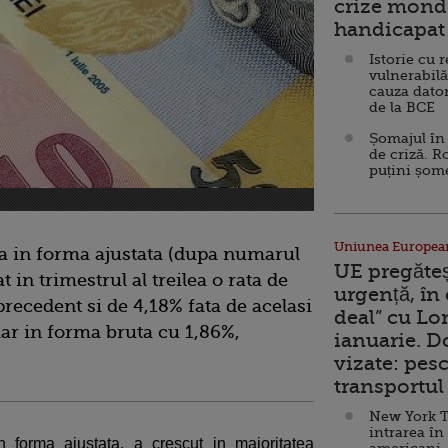
crize mondi
handicapat 
Istorie cu 
vulnerabilă
cauza dator
de la BCE
Șomajul în 
de criză. R
puțini șom
Uniunea Europea
ca in forma ajustata (dupa numarul
UE pregăte
t in trimestrul al treilea o rata de
urgență, în
precedent si de 4,18% fata de acelasi
deal” cu Lo
 iar in forma bruta cu 1,86%,
ianuarie. 
vizate: pesc
transportul 
New York T
intrarea în
n forma ajustata, a crescut in majoritatea