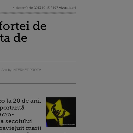
4 decembrie 2013 10:13 / 197 vizualizari
fortei de
ta de
Ads by INTERNET PROTV
 la 20 de ani.
portantă
acro-
a secolului
raviețuit marii