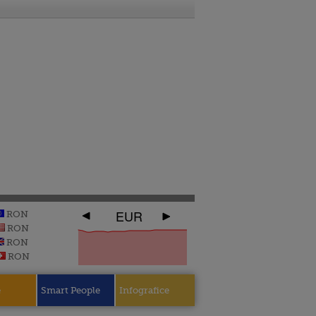
EUR
RON
RON
RON
RON
e
Smart People
Infografice