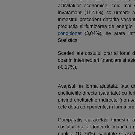
activitatilor economice, cele mai
invatamant (11,41%) ca urmare a d
trimestrul precedent datorita vacan
productia si furnizarea de energie 
conditionat
(3,04%), se arata intr
Statistica.
Scaderi ale costului orar al fortei 
doar in intermedieri financiare si asi
(-0,17%).
Avansul, in forma ajustata, fata d
cheltuielile directe (salariale) cu 
privind cheltuielile indirecte (non-s
cele doua componente, in forma brut
Comparativ cu acelasi trimestru al
costului orar al fortei de munca, i
publica (10,36%), sanatate si asis