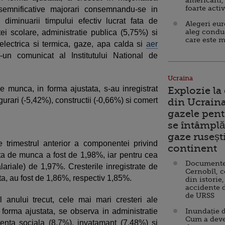
americani,
foarte acti
 semnificative majorari consemnandu-se in
iminuarii timpului efectiv lucrat fata de
Alegeri eu
aleg condu
tei scolare, administratie publica (5,75%) si
care este m
electrica si termica, gaze, apa calda si
aer
-un comunicat al Institutului National de
Ucraina
de munca, in forma ajustata, s-au inregistrat
Explozie la
gurari (-5,42%), constructii (-0,66%) si comert
din Ucraina
gazele pent
se întâmplă 
gaze ruseșt
e trimestrul anterior a componentei privind
continent
forta de munca a fost de 1,98%, iar pentru cea
Documente d
alariale) de 1,97%. Cresterile inregistrate de
Cernobîl, c
a, au fost de 1,86%, respectiv 1,85%.
din istorie,
accidente 
de URSS
 anului trecut, cele mai mari cresteri ale
n forma ajustata, se observa in administratie
Inundație d
Cum a deve
tenta sociala (8,7%), invatamant (7,48%) si