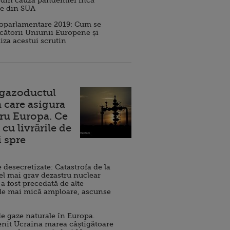
 din cauza pandemiei încă
ve din SUA
roparlamentare 2019: Cum se
cătorii Uniunii Europene și
iza acestui scrutin
 gazoductul
 care asigura
ru Europa. Ce
cu livrările de
i spre
esecretizate: Catastrofa de la
el mai grav dezastru nuclear
 a fost precedată de alte
de mai mică amploare, ascunse
e gaze naturale în Europa.
nit Ucraina marea câștigătoare