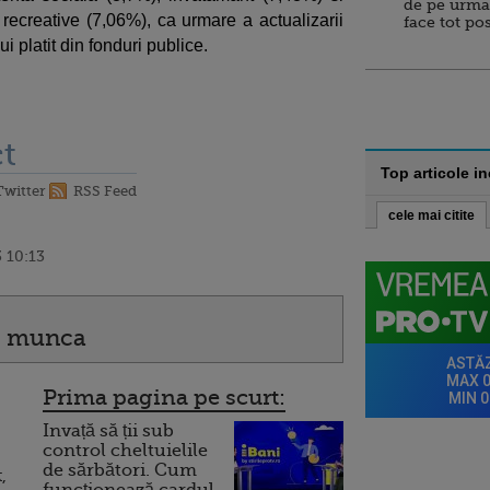
de pe urma
i recreative (7,06%), ca urmare a actualizarii
face tot po
ui platit din fonduri publice.
t
Top articole i
Twitter
RSS Feed
cele mai citite
 10:13
de munca
Prima pagina pe scurt:
Invață să ții sub
control cheltuielile
de sărbători. Cum
,