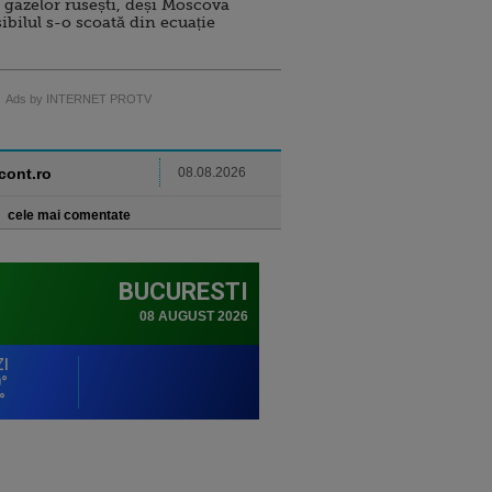
 gazelor rusești, deși Moscova
sibilul s-o scoată din ecuație
Ads by INTERNET PROTV
ncont.ro
08.08.2026
cele mai comentate