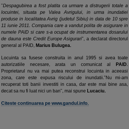
"
Despagubirea a fost platita ca urmare a distrugerii totale a
locuintei, situata pe Valea Avrigului, in urma inundatiei
produse in localitatea Avrig (judetul Sibiu) in data de 10 spre
11 iunie 2011. Compania care a vandut polita de asigurare in
numele PAID si care s-a ocupat de instrumentarea dosarului
de dauna este Credit Europe Asigurari
", a declarat directorul
general al PAID,
Marius Bulugea.
Locuinta sa fusese construita in anul 1995 si avea toate
autorizatiile necesare, arata un comunicat al
PAID
.
Proprietarul nu va mai putea reconstrui locuinta in aceeasi
zona, care este expusa riscului de inundatii."Nu mi-am
recuperat toti banii investiti in casa, dar este mai bine asa,
decat sa nu fi luat nici un ban", mai spune
Lucaciu.
Citeste continuarea pe www.gandul.info.