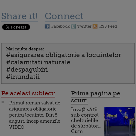
Share it!
Connect
Facebook
Twitter
RSS Feed
Mai multe despre:
#asigurarea obligatorie a locuintelor
#calamitati naturale
#despagubiri
#inundatii
Pe acelasi subiect:
Prima pagina pe
scurt:
Primul roman salvat de
asigurarea obligatorie
Invață să ții
pentru locuinte. Din 5
sub control
cheltuielile
august, incep amenzile
de sărbători.
VIDEO
Cum