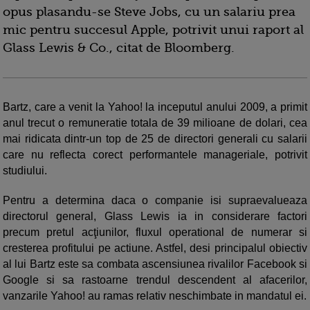
opus plasandu-se Steve Jobs, cu un salariu prea
mic pentru succesul Apple, potrivit unui raport al
Glass Lewis & Co., citat de Bloomberg.
Bartz, care a venit la Yahoo! la inceputul anului 2009, a primit
anul trecut o remuneratie totala de 39 milioane de dolari, cea
mai ridicata dintr-un top de 25 de directori generali cu salarii
care nu reflecta corect performantele manageriale, potrivit
studiului.
Pentru a determina daca o companie isi supraevalueaza
directorul general, Glass Lewis ia in considerare factori
precum pretul acţiunilor, fluxul operational de numerar si
cresterea profitului pe actiune. Astfel, desi principalul obiectiv
al lui Bartz este sa combata ascensiunea rivalilor Facebook si
Google si sa rastoarne trendul descendent al afacerilor,
vanzarile Yahoo! au ramas relativ neschimbate in mandatul ei.