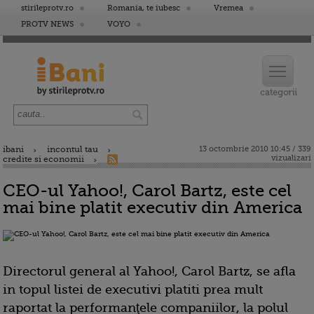
stirileprotv.ro
Romania, te iubesc
Vremea
PROTV NEWS
VOYO
ibani
incontul tau
13 octombrie 2010 10:45 / 339
vizualizari
credite si economii
CEO-ul Yahoo!, Carol Bartz, este cel
mai bine platit executiv din America
Directorul general al Yahoo!, Carol Bartz, se afla
in topul listei de executivi platiti prea mult
raportat la performanţele companiilor, la polul