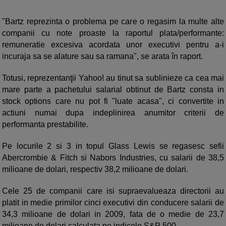
"Bartz reprezinta o problema pe care o regasim la multe alte
companii cu note proaste la raportul plata/performante:
remuneratie excesiva acordata unor executivi pentru a-i
incuraja sa se alature sau sa ramana", se arata în raport.
Totusi, reprezentanţii Yahoo! au tinut sa sublinieze ca cea mai
mare parte a pachetului salarial obtinut de Bartz consta in
stock options care nu pot fi "luate acasa", ci convertite in
actiuni numai dupa indeplinirea anumitor criterii de
performanta prestabilite.
Pe locurile 2 si 3 in topul Glass Lewis se regasesc sefii
Abercrombie & Fitch si Nabors Industries, cu salarii de 38,5
milioane de dolari, respectiv 38,2 milioane de dolari.
Cele 25 de companii care isi supraevalueaza directorii au
platit in medie primilor cinci executivi din conducere salarii de
34,3 milioane de dolari in 2009, fata de o medie de 23,7
milioane de dolari calculata pe indicele S&P 500.