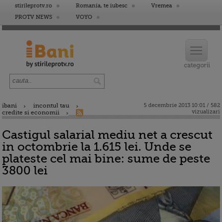
stirileprotv.ro
Romania, te iubesc
Vremea
PROTV NEWS
VOYO
ibani
incontul tau
5 decembrie 2013 10:01 / 582
vizualizari
credite si economii
Castigul salarial mediu net a crescut
in octombrie la 1.615 lei. Unde se
plateste cel mai bine: sume de peste
3800 lei