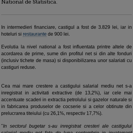
National de Statistica.
In intermedieri financiare, castigul a fost de 3.829 lei, iar in
hoteluri si
restaurante
de 900 lei.
Evolutia la nivel national a fost influentata printre altele de
acordarea de prime, sume din profitul net si din alte fonduri
(inclusiv tichete de masa) si disponibilizarea unor salariati cu
castiguri reduse.
Cea mai mare crestere a castigului salarial mediu net s-a
inregistrat in activitati extractive (de 13,2%), iar cele mai
accentuate scaderi in extractia petrolului si gazelor naturale si
in fabricarea produselor de cocserie si a celor obtinute din
prelucrarea titeiului (cu 26,1%, respectiv 17,7%).
"
In sectorul bugetar s-au inregistrat cresteri ale castigului
salarial mediu net fata de luna septembrie in invatamant