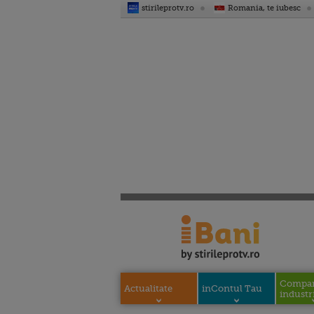
stirileprotv.ro
Romania, te iubesc
Compani
Actualitate
inContul Tau
industri