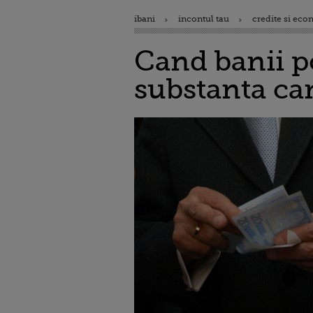
ibani
incontul tau
credite si eco
Cand banii p
substanta ca