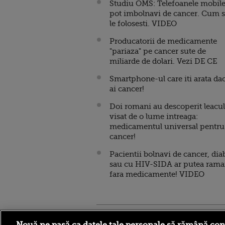
Studiu OMS: Telefoanele mobile
pot imbolnavi de cancer. Cum 
le folosesti. VIDEO
Producatorii de medicamente
"pariaza" pe cancer sute de
miliarde de dolari. Vezi DE CE
Smartphone-ul care iti arata da
ai cancer!
Doi romani au descoperit leacul
visat de o lume intreaga:
medicamentul universal pentru
cancer!
Pacientii bolnavi de cancer, dia
sau cu HIV-SIDA ar putea ram
fara medicamente! VIDEO
Stirileprotv.ro
ilike-it.
Nouă ne pasă ca datele tale personale să rămână con