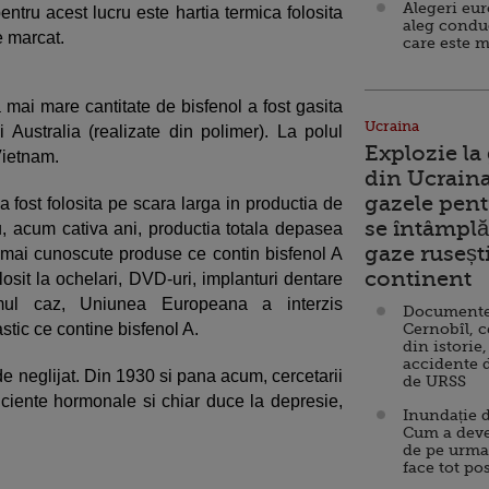
Alegeri eu
ntru acest lucru este hartia termica folosita
aleg condu
e marcat.
care este m
 mai mare cantitate de bisfenol a fost gasita
Ucraina
 Australia (realizate din polimer). La polul
Explozie la
Vietnam.
din Ucraina
gazele pent
a fost folosita pe scara larga in productia de
se întâmplă 
u, acum cativa ani, productia totala depasea
gaze ruseșt
mai cunoscute produse ce contin bisfenol A
continent
losit la ochelari, DVD-uri, implanturi dentare
timul caz, Uniunea Europeana a interzis
Documente d
stic ce contine bisfenol A.
Cernobîl, c
din istorie,
accidente 
de neglijat. Din 1930 si pana acum, cercetarii
de URSS
ciente hormonale si chiar duce la depresie,
Inundație d
Cum a deve
de pe urma
face tot po