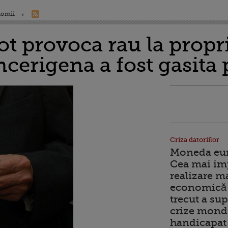
nomii
ot provoca rau la propr
ncerigena a fost gasita
Criza datoriilor
Moneda euro
Cea mai im
realizare m
economică 
trecut a sup
crize mondi
handicapat 