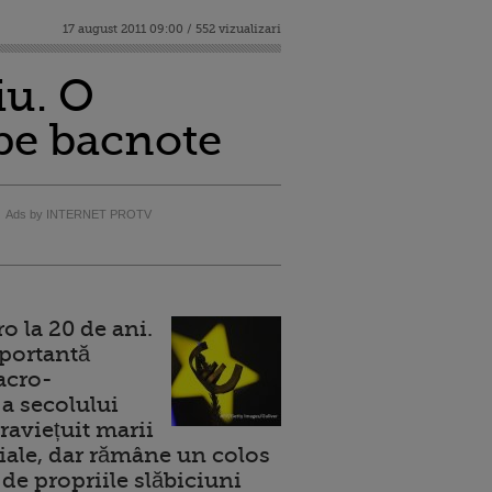
17 august 2011 09:00 / 552 vizualizari
iu. O
 pe bacnote
Ads by INTERNET PROTV
 la 20 de ani.
portantă
acro-
a secolului
raviețuit marii
ale, dar rămâne un colos
de propriile slăbiciuni