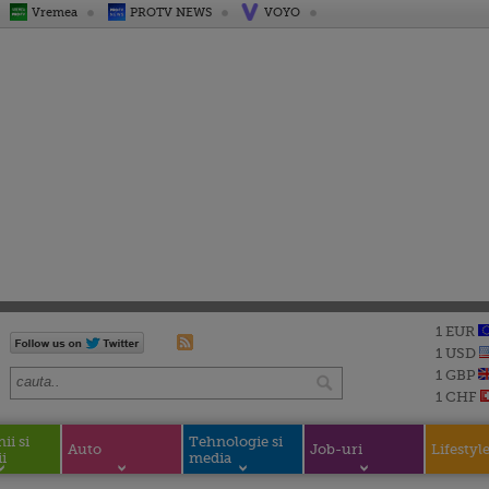
Vremea
PROTV NEWS
VOYO
1 EUR
1 USD
1 GBP
1 CHF
i si
Tehnologie si
Auto
Job-uri
Lifestyl
i
media