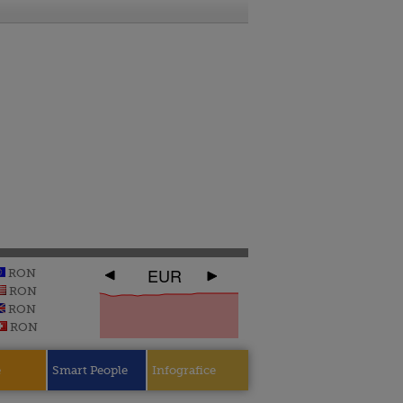
EUR
RON
RON
RON
RON
e
Smart People
Infografice