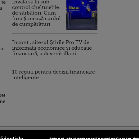
Invață să ții sub
 te
control cheltuielile
sa
de sărbători. Cum
funcționează cardul
de cumpărături
Incont , site-ul Știrile Pro TV de
informații economice și educație
ca
financiară, a devenit iBani
10 reguli pentru decizii financiare
inteligente
bet
ane
ro
foodstory.ro
Procinema.ro
fidențiale