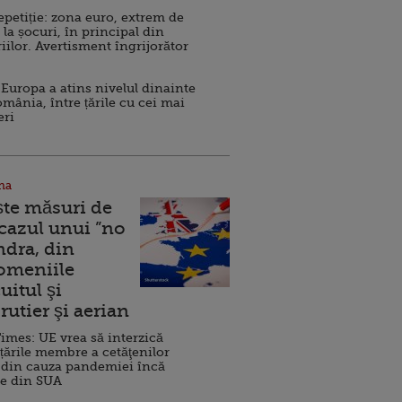
repetiție: zona euro, extrem de
 la șocuri, în principal din
iilor. Avertisment îngrijorător
Europa a atins nivelul dinainte
omânia, între țările cu cei mai
eri
na
ște măsuri de
 cazul unui ”no
ndra, din
Domeniile
uitul şi
rutier şi aerian
imes: UE vrea să interzică
 țările membre a cetăţenilor
 din cauza pandemiei încă
ve din SUA