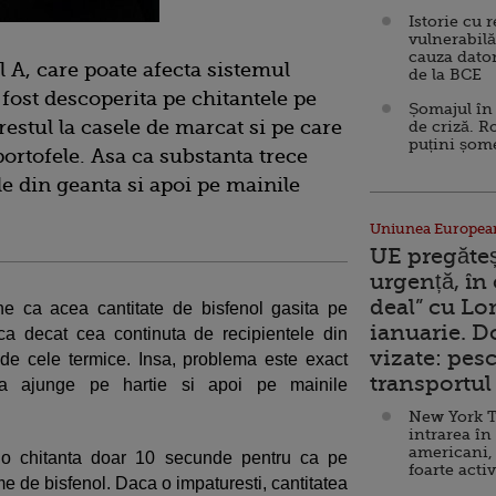
Istorie cu 
vulnerabilă
cauza dator
 A, care poate afecta sistemul
de la BCE
 fost descoperita pe chitantele pe
Șomajul în 
estul la casele de marcat si pe care
de criză. R
puțini șom
ortofele. Asa ca substanta trece
e din geanta si apoi pe mainile
Uniunea Europea
UE pregăte
urgență, în
deal” cu Lo
e ca acea cantitate de bisfenol gasita pe
ianuarie. 
a decat cea continuta de recipientele din
vizate: pesc
de cele termice. Insa, problema este exact
transportul 
l ca ajunge pe hartie si apoi pe mainile
New York T
intrarea în
americani,
ii o chitanta doar 10 secunde pentru ca pe
foarte acti
e de bisfenol. Daca o impaturesti, cantitatea