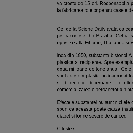
va creste de 15 ori. Responsabila pe
la fabricarea rolelor pentru casele d
Cei de la Sciene Daily arata ca cea
pe bacnotele din Brazilia, Cehia si
opus, se afla Filipine, Thailanda si 
Inca din 1950, substanta bisfenol A 
plastice si recipiente. Spre exempl
doua milioane de tone anual. Cele 
sunt cele din plastic policarbonat fo
si binentelor biberoane. In ul
comercializarea biberoanelor din pla
Efectele substantei nu sunt nici ele 
spun ca aceasta poate cauza insufi
diabet si forme severe de cancer.
Citeste si