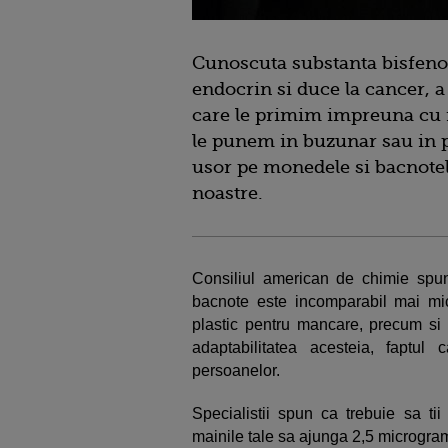
Cunoscuta substanta bisfenol
endocrin si duce la cancer, a
care le primim impreuna cu r
le punem in buzunar sau in p
usor pe monedele si bacnotel
noastre.
Consiliul american de chimie spun
bacnote este incomparabil mai mic
plastic pentru mancare, precum si 
adaptabilitatea acesteia, faptu
persoanelor.
Specialistii spun ca trebuie sa t
mainile tale sa ajunga 2,5 microgram