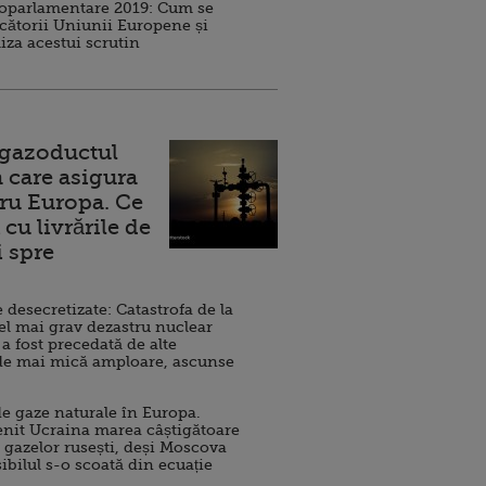
roparlamentare 2019: Cum se
cătorii Uniunii Europene și
iza acestui scrutin
 gazoductul
 care asigura
ru Europa. Ce
cu livrările de
i spre
esecretizate: Catastrofa de la
el mai grav dezastru nuclear
 a fost precedată de alte
de mai mică amploare, ascunse
e gaze naturale în Europa.
nit Ucraina marea câștigătoare
 gazelor rusești, deși Moscova
sibilul s-o scoată din ecuație