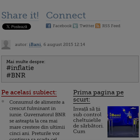
Share it!
Connect
Facebook
Twitter
RSS Feed
autor:
iBani
, 6 august 2015 12:14
Mai multe despre:
#inflatie
#BNR
Pe acelasi subiect:
Prima pagina pe
scurt:
Consumul de alimente a
crescut fulminant in
Invață să ții
iunie. Guvernatorul BNR
sub control
cheltuielile
se asteapta la cea mai
de sărbători.
mare crestere din ultimii
Cum
cinci ani. Preturile vor
continua sa scada cel