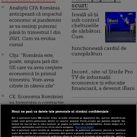
scurt:
Analiştii CFA România
anticipează că impactul
Invață să ții
economic al pandemiei
sub control
cheltuielile
se va resimţi puternic
de sărbători.
până în trimestrul I din
Cum
2021. Cum va evolua
cursul
funcționează cardul de
cumpărături
Cîţu: “România este,
poate, singura ţară din
UE care va avea creştere
Incont , site-ul Știrile Pro
economică în primul
TV de informații
trimestru. Vom avea
economice și educație
cifrele în câteva zile”
financiară, a devenit iBani
CE: Economia României
va înregistra o contracţie
10 reguli pentru decizii
de 6% în 2020, urmată de
financiare inteligente
Nouă ne pasă ca datele tale personale să rămână confidențiale
un avans de 4,2% în anul
Noi și partenerii noștri
201
stocăm și/sau accesăm informații pe dispozitivul dvs., precum identificatorii
următor. Deficitul urcă la
cookie unici pentru prelucrarea datelor cu caracter personal. Puteți accepta sau gestiona alegerile dvs.
făcând clic mai jos sau în orice moment, pe pagina cu politica de confidențialitate. Aceste alegeri vor fi
9,2% din PIB
raportate partenerilor noștri și nu vă vor afecta navigarea.
Mai multe detalii
Noi si partenerii nostri (retelele de socializare si agentiile de publicitate partenere, precum si furnizorii
nostri de servicii de date analitice) prelucram date pentru a permite website-ului sa functioneze, pentru a
personaliza continutul si anunturile publicitare afisate in functie de interesele si/sau profilul dvs., pentru a