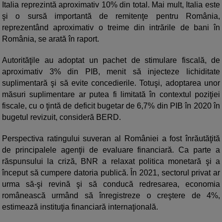
Italia reprezintă aproximativ 10% din total. Mai mult, Italia este
şi o sursă importantă de remitenţe pentru România,
reprezentând aproximativ o treime din intrările de bani în
România, se arată în raport.
Autorităţile au adoptat un pachet de stimulare fiscală, de
aproximativ 3% din PIB, menit să injecteze lichiditate
suplimentară şi să evite concedierile. Totuşi, adoptarea unor
măsuri suplimentare ar putea fi limitată în contextul poziţiei
fiscale, cu o ţintă de deficit bugetar de 6,7% din PIB în 2020 în
bugetul revizuit, consideră BERD.
Perspectiva ratingului suveran al României a fost înrăutăţită
de principalele agenţii de evaluare financiară. Ca parte a
răspunsului la criză, BNR a relaxat politica monetară şi a
început să cumpere datoria publică. În 2021, sectorul privat ar
urma să-şi revină şi să conducă redresarea, economia
românească urmând să înregistreze o creştere de 4%,
estimează instituţia financiară internaţională.