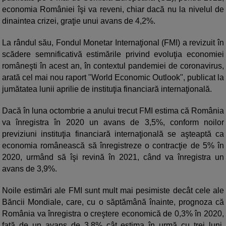
economia României îşi va reveni, chiar dacă nu la nivelul de
dinaintea crizei, graţie unui avans de 4,2%.
La rândul său, Fondul Monetar Internaţional (FMI) a revizuit în
scădere semnificativă estimările privind evoluţia economiei
româneşti în acest an, în contextul pandemiei de coronavirus,
arată cel mai nou raport "World Economic Outlook", publicat la
jumătatea lunii aprilie de instituţia financiară internaţională.
Dacă în luna octombrie a anului trecut FMI estima că România
va înregistra în 2020 un avans de 3,5%, conform noilor
previziuni instituţia financiară internaţională se aşteaptă ca
economia românească să înregistreze o contracţie de 5% în
2020, urmând să îşi revină în 2021, când va înregistra un
avans de 3,9%.
Noile estimări ale FMI sunt mult mai pesimiste decât cele ale
Băncii Mondiale, care, cu o săptămână înainte, prognoza că
România va înregistra o creştere economică de 0,3% în 2020,
faţă de un avans de 3,8% cât estima în urmă cu trei luni.