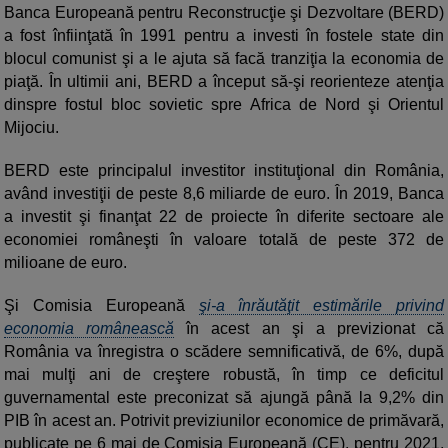
Banca Europeană pentru Reconstrucţie şi Dezvoltare (BERD)
a fost înfiinţată în 1991 pentru a investi în fostele state din
blocul comunist şi a le ajuta să facă tranziţia la economia de
piaţă. În ultimii ani, BERD a început să-şi reorienteze atenţia
dinspre fostul bloc sovietic spre Africa de Nord şi Orientul
Mijociu.
BERD este principalul investitor instituţional din România,
având investiţii de peste 8,6 miliarde de euro. În 2019, Banca
a investit şi finanţat 22 de proiecte în diferite sectoare ale
economiei româneşti în valoare totală de peste 372 de
milioane de euro.
Şi Comisia Europeană
şi-a înrăutăţit estimările privind
economia românească
în acest an şi a previzionat că
România va înregistra o scădere semnificativă, de 6%, după
mai mulţi ani de creştere robustă, în timp ce deficitul
guvernamental este preconizat să ajungă până la 9,2% din
PIB în acest an. Potrivit previziunilor economice de primăvară,
publicate pe 6 mai de Comisia Europeană (CE), pentru 2021,