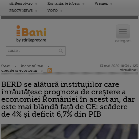
stirileprotv.ro
Romania, te iubesc
Vremea
PROTV NEWS
VOYO
ibani
incontul tau
13 mai 2020 10:34 / 123
vizualizari
credite si economii
BERD se alătură instituțiilor care
înrăutăţesc prognoza de creştere a
economiei României în acest an, dar
este mai blândă față de CE: scădere
de 4% și deficit 6,7% din PIB