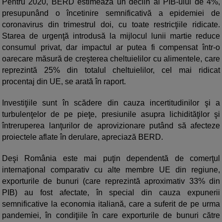
Pentru 2020, BERD estimează un declin al PIB-ului de 4%,
presupunând o încetinire semnificativă a epidemiei de
coronavirus din trimestrul doi, cu toate restricţiile ridicate.
Starea de urgenţă introdusă la mijlocul lunii martie reduce
consumul privat, dar impactul ar putea fi compensat într-o
oarecare măsură de creşterea cheltuielilor cu alimentele, care
reprezintă 25% din totalul cheltuielilor, cel mai ridicat
procentaj din UE, se arată în raport.
Investiţiile sunt în scădere din cauza incertitudinilor şi a
turbulenţelor de pe pieţe, presiunile asupra lichidităţilor şi
întreruperea lanţurilor de aprovizionare putând să afecteze
proiectele aflate în derulare, apreciază BERD.
Deşi România este mai puţin dependentă de comerţul
internaţional comparativ cu alte membre UE din regiune,
exporturile de bunuri (care reprezintă aproximativ 33% din
PIB) au fost afectate, în special din cauza expunerii
semnificative la economia italiană, care a suferit de pe urma
pandemiei, în condiţiile în care exporturile de bunuri către