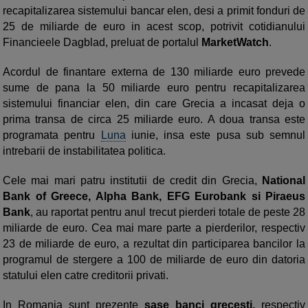
recapitalizarea sistemului bancar elen, desi a primit fonduri de
25 de miliarde de euro in acest scop, potrivit cotidianului
Financieele Dagblad, preluat de portalul
MarketWatch
.
Acordul de finantare externa de 130 miliarde euro prevede
sume de pana la 50 miliarde euro pentru recapitalizarea
sistemului financiar elen, din care Grecia a incasat deja o
prima transa de circa 25 miliarde euro. A doua transa este
programata pentru
Luna
iunie, insa este pusa sub semnul
intrebarii de instabilitatea politica.
Cele mai mari patru institutii de credit din Grecia,
National
Bank of Greece, Alpha Bank, EFG Eurobank si Piraeus
Bank
, au raportat pentru anul trecut pierderi totale de peste 28
miliarde de euro. Cea mai mare parte a pierderilor, respectiv
23 de miliarde de euro, a rezultat din participarea bancilor la
programul de stergere a 100 de miliarde de euro din datoria
statului elen catre creditorii privati.
In Romania sunt prezente
sase banci grecesti,
respectiv