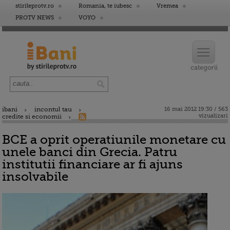
stirileprotv.ro
Romania, te iubesc
Vremea
PROTV NEWS
VOYO
ibani
incontul tau
16 mai 2012 19:30 / 563
vizualizari
credite si economii
BCE a oprit operatiunile monetare cu
unele banci din Grecia. Patru
institutii financiare ar fi ajuns
insolvabile