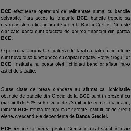
BCE
efectueaza operatiuni de refinantate numai cu bancile
solvabile. Fara acces la fondurile
BCE
, bancile trebuie sa
ceara asistenta financiara de urgenta Bancii Greciei. Nu este
clar cate banci sunt afectate de oprirea finantarii din partea
BCE.
O persoana apropiata situatiei a declarat ca patru banci elene
sunt nevoite sa functioneze cu capital negativ. Potrivit regulilor
BCE
, institutia nu poate oferi lichiditati bancilor aflate intr-o
astfel de situatie.
Surse citate de presa olandeza au afirmat ca lichiditatile
obtinute de bancile din Grecia de la
BCE
sunt in prezent cu
mai mult de 50% sub nivelul de 73 miliarde euro din ianuarie,
intrucat
BCE
refuza tot mai mult cererile institutiilor de credit
elene, crescandu-le dependenta de
Banca Greciei.
BCE
reduce sutinerea pentru Grecia intrucat statul intarzie