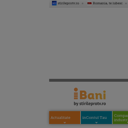
stirileprotv.ro
Romania, te iubesc
Compani
Actualitate
inContul Tau
industri