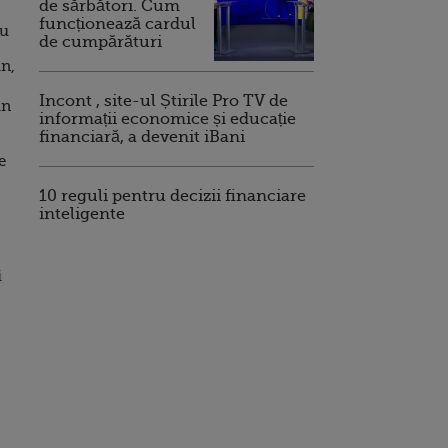
de sărbători. Cum
funcționează cardul
cu
de cumpărături
in,
Incont , site-ul Știrile Pro TV de
in
informații economice și educație
financiară, a devenit iBani
e
10 reguli pentru decizii financiare
inteligente
i