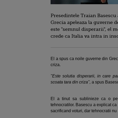
Presedintele Traian Basescu a 
Grecia apeleaza la guverne d
este "semnul disperarii", el m
crede ca Italia va intra in ins
El a spus ca noile guverne din Greci
criza.
"Este solutia disperarii, in care 
scoata tara din criza",
a spus Basescu
El a tinut sa sublinieze ca o per
tehnocratilor. Basescu a explicat ca p
sacrificand voturi, dar tehnocratii nu