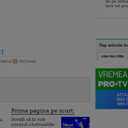
de pe urma
face tot po
Top articole i
t
cele mai citite
Twitter
RSS Feed
Prima pagina pe scurt:
Invață să ții sub
ia
control cheltuielile