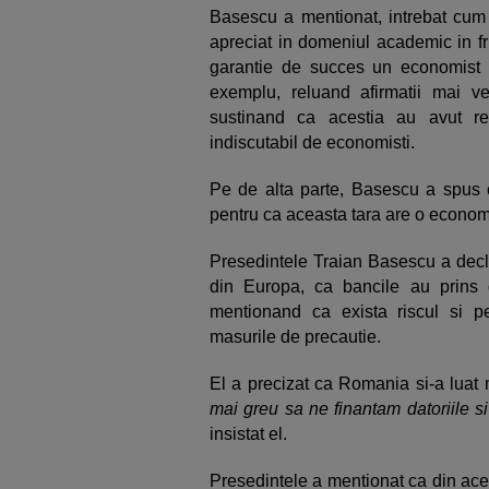
Basescu a mentionat, intrebat cu
apreciat in domeniul academic in f
garantie de succes un economist 
exemplu, reluand afirmatii mai ve
sustinand ca acestia au avut r
indiscutabil de economisti.
Pe de alta parte, Basescu a spus ca
pentru ca aceasta tara are o econom
Presedintele Traian Basescu a decl
din Europa, ca bancile au prins g
mentionand ca exista riscul si p
masurile de precautie.
El a precizat ca Romania si-a luat 
mai greu sa ne finantam datoriile s
insistat el.
Presedintele a mentionat ca din ace