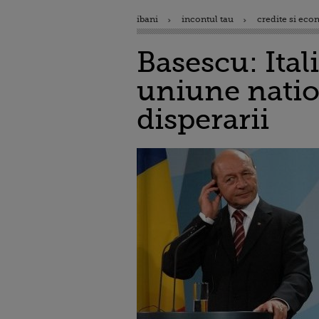
ibani
incontul tau
credite si eco
Basescu: Ital
uniune natio
disperarii