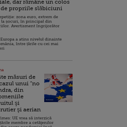
ale, dar rămâne un colos
de propriile slăbiciuni
repetiție: zona euro, extrem de
 la șocuri, în principal din
iilor. Avertisment îngrijorător
Europa a atins nivelul dinainte
omânia, între țările cu cei mai
eri
na
ște măsuri de
 cazul unui ”no
ndra, din
Domeniile
uitul şi
rutier şi aerian
imes: UE vrea să interzică
 țările membre a cetăţenilor