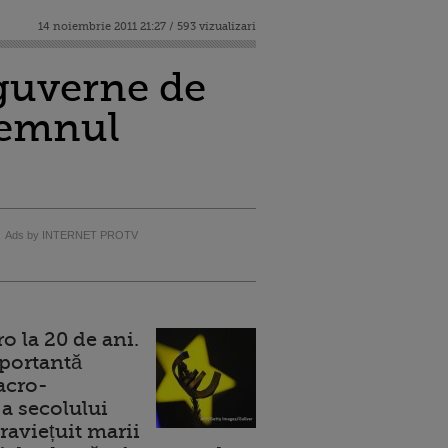
14 noiembrie 2011 21:27 / 593 vizualizari
 guverne de
semnul
Ads by INTERNET PROTV
 la 20 de ani.
portantă
acro-
a secolului
raviețuit marii