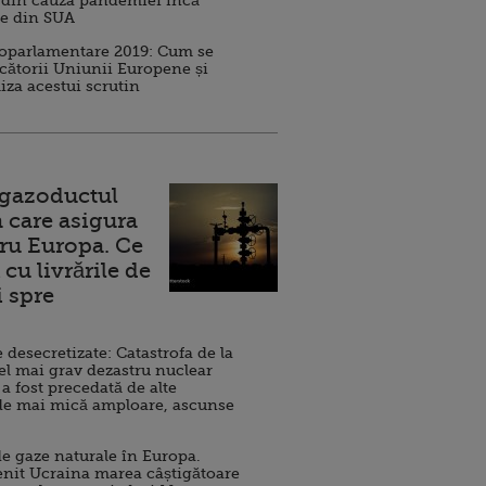
 din cauza pandemiei încă
ve din SUA
roparlamentare 2019: Cum se
cătorii Uniunii Europene și
iza acestui scrutin
 gazoductul
 care asigura
ru Europa. Ce
cu livrările de
i spre
esecretizate: Catastrofa de la
el mai grav dezastru nuclear
 a fost precedată de alte
de mai mică amploare, ascunse
e gaze naturale în Europa.
nit Ucraina marea câștigătoare