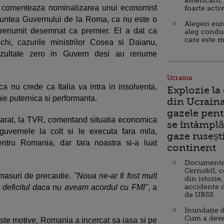
americani,
m comenteaza nominalizarea unui economist
foarte acti
runtea Guvernului de la Roma, ca nu este o
Alegeri eu
renumit desemnat ca premier. El a dat ca
aleg condu
care este m
chi, cazurile ministrilor Cosea si Daianu,
ezultate zero in Guvern desi au renume
Ucraina
 nu crede ca Italia va intra in insolventa,
Explozie la
ie puternica si performanta.
din Ucraina
gazele pent
arat, la TVR, comentand situatia economica
se întâmplă 
uvernele la colt si le executa fara mila,
gaze ruseșt
entru Romania, dar tara noastra si-a luat
continent
Documente d
Cernobîl, c
masuri de precautie.
"Noua ne-ar fi fost mult
din istorie,
accidente 
i deficitul daca nu aveam acordul cu FMI"
, a
de URSS
Inundație d
Cum a deve
ste motive, Romania a incercat sa iasa si pe