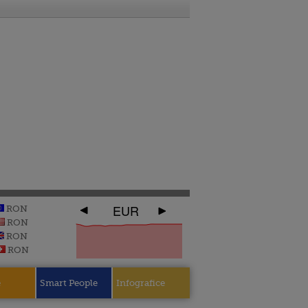
EUR
RON
RON
RON
RON
e
Smart People
Infografice