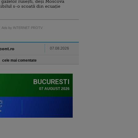
 gazelor rusești, deși Moscova
sibilul s-o scoată din ecuație
Ads by INTERNET PROTV
ncont.ro
07.08.2026
cele mai comentate