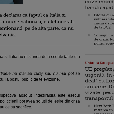
crize mondi
handicapat 
declarat ca faptul ca Italia si
Istorie cu 
vulnerabilă
e uniune nationala, cu tehnocrati,
cauza dator
de la BCE
entionand, pe de alta parte, ca nu
olventa.
Șomajul în 
de criză. R
puțini șom
a si Italia au misiunea de a scoate tarile din
Uniunea Europea
UE pregăte
partidele nu mai au curaj sau nu mai pot sa
urgență, în
, la postul public de televiziune.
deal” cu Lo
ianuarie. 
vizate: pesc
spectiva absolut indezirabila este esecul
transportul 
oliticienii pot avea solutii de iesire din criza
New York T
 au ce sa sacrifice.
intrarea în