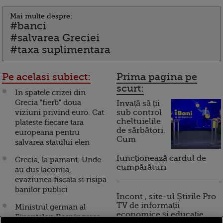
Mai multe despre:
#banci
#salvarea Greciei
#taxa suplimentara
Pe acelasi subiect:
Prima pagina pe
scurt:
In spatele crizei din
Grecia "fierb" doua
Invață să ții
viziuni privind euro. Cat
sub control
cheltuielile
plateste fiecare tara
de sărbători.
europeana pentru
Cum
salvarea statului elen
funcționează cardul de
Grecia, la pamant. Unde
cumpărături
au dus lacomia,
evaziunea fiscala si risipa
banilor publici
Incont , site-ul Știrile Pro
TV de informații
Ministrul german al
economice și educație
Finantelor: Respingerea