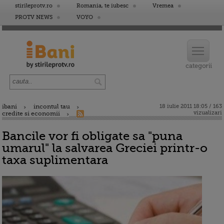
stirileprotv.ro
Romania, te iubesc
Vremea
PROTV NEWS
VOYO
ibani
incontul tau
18 iulie 2011 18:05 / 163
vizualizari
credite si economii
Bancile vor fi obligate sa "puna
umarul" la salvarea Greciei printr-o
taxa suplimentara