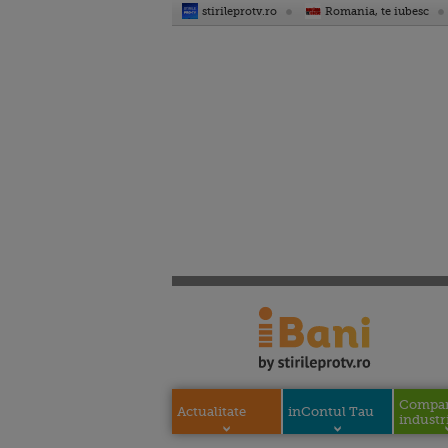
stirileprotv.ro
Romania, te iubesc
Compani
Actualitate
inContul Tau
industri