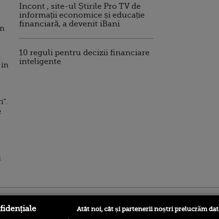
Incont , site-ul Știrile Pro TV de
informații economice și educație
financiară, a devenit iBani
an
10 reguli pentru decizii financiare
u
inteligente
 in
i”.
e
i
ro
foodstory.ro
Procinema.ro
fidențiale
Atât noi, cât și partenerii noștri prelucrăm dat