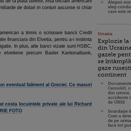
 de la plata taxelor, insa oficialii americani
Alegeri eu
aleg condu
iliarde de dolari in conturi ascunse si chiar
care este m
 american a trimis o scrisoare bancii Credit
Ucraina
e financiara din Elvetia, pentru a-i instiinta
Explozie la
igatie. In plus, alte banci vizate sunt HSBC,
din Ucraina
e elvetiene precum Basler Kantonalbank,
gazele pent
se întâmplă 
gaze ruseșt
continent
Documente d
 eventual faliment al Greciei. Ce masuri
Cernobîl, c
din istorie,
accidente 
de URSS
at costa locuintele private ale lui Richard
ERIE FOTO
Inundație d
Cum a deve
de pe urma
face tot po