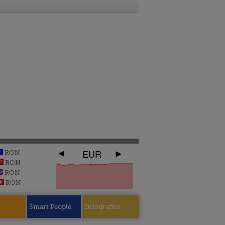
EUR
RON
RON
RON
RON
e
Smart People
Infografice