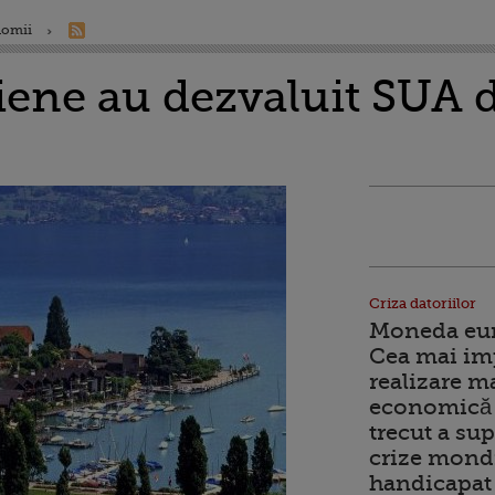
nomii
iene au dezvaluit SUA 
Criza datoriilor
Moneda euro
Cea mai im
realizare m
economică 
trecut a sup
crize mondi
handicapat 