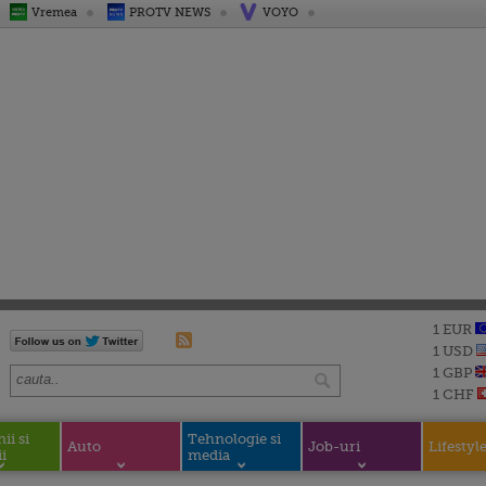
Vremea
PROTV NEWS
VOYO
1 EUR
1 USD
1 GBP
1 CHF
i si
Tehnologie si
Auto
Job-uri
Lifestyl
i
media