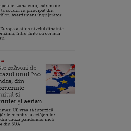
repetiție: zona euro, extrem de
 la șocuri, în principal din
iilor. Avertisment îngrijorător
Europa a atins nivelul dinainte
omânia, între țările cu cei mai
eri
na
ște măsuri de
 cazul unui ”no
ndra, din
Domeniile
uitul şi
rutier şi aerian
imes: UE vrea să interzică
 țările membre a cetăţenilor
 din cauza pandemiei încă
ve din SUA