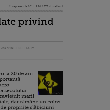
11 septembrie 2011 12:20 / 373 vizualizari
date privind
Ads by INTERNET PROTV
 la 20 de ani.
portantă
acro-
a secolului
raviețuit marii
ale, dar rămâne un colos
de propriile slăbiciuni