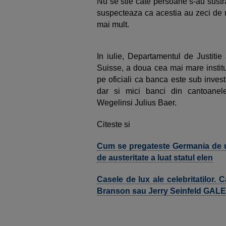
Nu se stie cate persoane s-au sustras
suspecteaza ca acestia au zeci de m
mai mult.
In iulie, Departamentul de Justitie
Suisse, a doua cea mai mare instituti
pe oficiali ca banca este sub invest
dar si mici banci din cantoanel
Wegelinsi Julius Baer.
Citeste si
Cum se pregateste Germania de un
de austeritate a luat statul elen
Casele de lux ale celebritatilor. C
Branson sau Jerry Seinfeld GAL