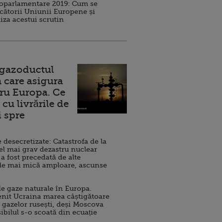
roparlamentare 2019: Cum se
cătorii Uniunii Europene și
iza acestui scrutin
 gazoductul
 care asigura
ru Europa. Ce
cu livrările de
i spre
esecretizate: Catastrofa de la
el mai grav dezastru nuclear
 a fost precedată de alte
de mai mică amploare, ascunse
e gaze naturale în Europa.
nit Ucraina marea câștigătoare
 gazelor rusești, deși Moscova
sibilul s-o scoată din ecuație