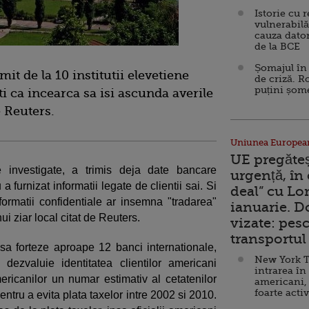
Istorie cu 
vulnerabilă
cauza dator
de la BCE
Șomajul în 
it de la 10 institutii elevetiene
de criză. R
puțini șom
ti ca incearca sa isi ascunda averile
e Reuters.
Uniunea Europea
UE pregăte
e investigate, a trimis deja date bancare
urgență, în
a furnizat informatii legate de clientii sai. Si
deal” cu Lo
ormatii confidentiale ar insemna "tradarea"
ianuarie. 
ui ziar local citat de Reuters.
vizate: pesc
transportul 
sa forteze aproape 12 banci internationale,
New York T
 dezvaluie identitatea clientilor americani
intrarea în
mericanilor un numar estimativ al cetatenilor
americani,
foarte acti
entru a evita plata taxelor intre 2002 si 2010.