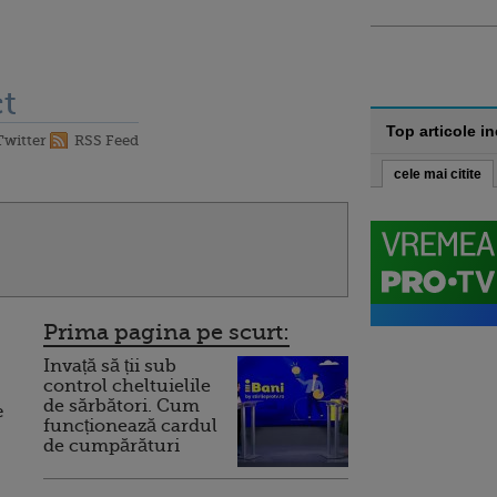
t
Top articole i
Twitter
RSS Feed
cele mai citite
Prima pagina pe scurt:
Invață să ții sub
control cheltuielile
de sărbători. Cum
e
funcționează cardul
de cumpărături