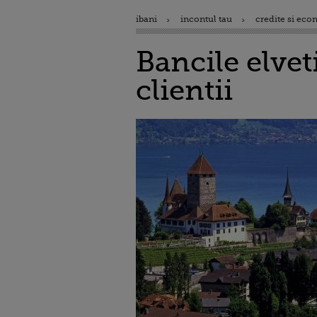
ibani
incontul tau
credite si eco
Bancile elvet
clientii