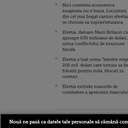
Nici cresterea economica
exagerata nu e buna. Locuitorii
din cel mai bogat canton elveti
se chinuie sa supravietuiasca
Elvetia, datoare Marii Britanii c
aproape 630 milioane de dolari,
urma conflictului de evaziune
fiscala
Elvetia a luat urma “banilor negr
200 mil. dolari care urmau sa fi
folositi pentru mita, blocati in
conturi
Elvetia extinde masurile de
combatere a aprecierii franculu
Stirileprotv.ro
ilike-it.
Nouă ne pasă ca datele tale personale să rămână con