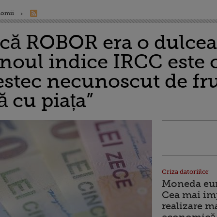
nomii
că ROBOR era o dulcea
, noul indice IRCC est
stec necunoscut de fru
ă cu piața”
Criza datoriilor
Moneda euro
Cea mai im
realizare m