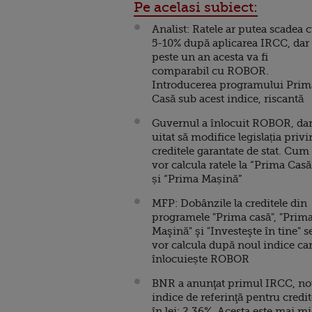
Pe acelasi subiect:
Analist: Ratele ar putea scadea 
5-10% după aplicarea IRCC, dar
peste un an acesta va fi
comparabil cu ROBOR.
Introducerea programului Prim
Casă sub acest indice, riscantă
Guvernul a înlocuit ROBOR, dar
uitat să modifice legislația priv
creditele garantate de stat. Cum
vor calcula ratele la “Prima Casă
și “Prima Mașină”
MFP: Dobânzile la creditele din
programele "Prima casă", "Prim
Maşină" şi "Investeşte în tine" s
vor calcula după noul indice ca
înlocuiește ROBOR
BNR a anunţat primul IRCC, no
indice de referinţă pentru credit
în lei: 2,36%. Acesta este mai m