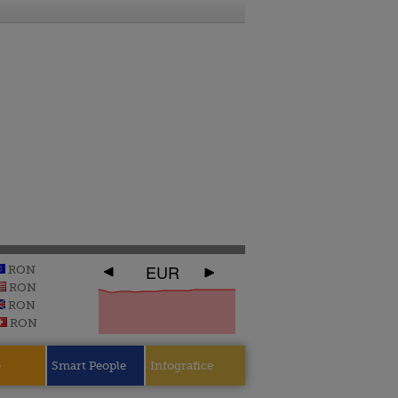
EUR
RON
RON
RON
RON
e
Smart People
Infografice