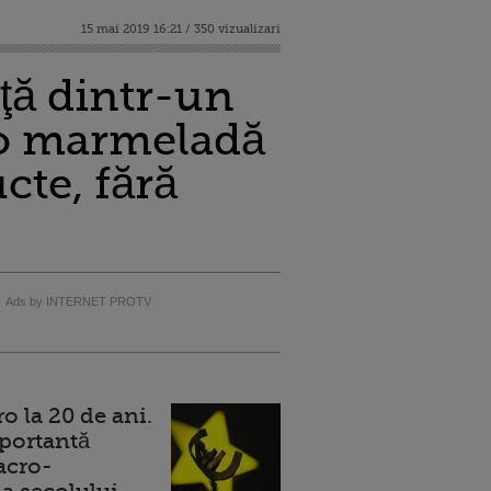
15 mai 2019 16:21 / 350 vizualizari
ţă dintr-un
e o marmeladă
cte, fără
Ads by INTERNET PROTV
 la 20 de ani.
portantă
acro-