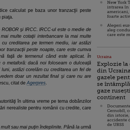
New York T
intrarea în
dice calculat pe baza unor tranzacţii peste
americani,
foarte acti
 piaţa.
Alegeri eu
pre ROBOR şi IRCC. IRCC-ul este o medie de
aleg condu
care este m
ai multe cotaţii interbancare la mai multe
cu creditarea pe termen mediu, iar astăzi
or tranzacţii peste noapte, care este cumva
mă faţă de termenul când este aplicat. În
Ucraina
sc o metaforă: dacă noi foloseam o dulceaţă
Explozie la
 luni, astăzi corelăm cu creditarea un fel de
din Ucraina
vedem doar un rezultat final şi care nu are
gazele pent
scu, citat de
Agerpres
.
se întâmplă 
gaze ruseșt
continent
 autorităţi în ultima vreme pe tema dobânzilor
Documente d
ări nerealiste pentru românii cu credite, care
Cernobîl, c
din istorie,
accidente 
de URSS
i mult sau mai puţin îndeplinite. Până la urmă