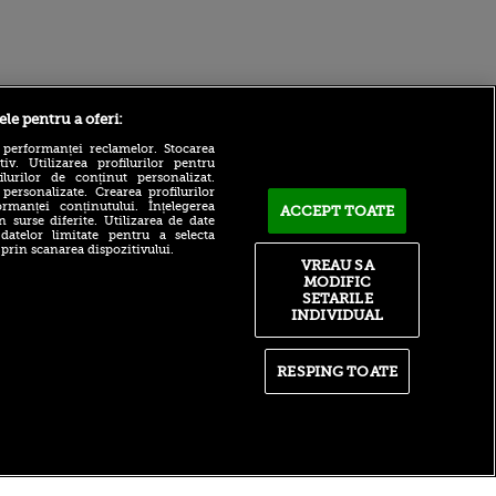
Sport.ro
ele pentru a oferi:
 performanței reclamelor. Stocarea
v. Utilizarea profilurilor pentru
ilurilor de conținut personalizat.
 personalizate. Crearea profilurilor
rmanței conținutului. Înțelegerea
ACCEPT TOATE
n surse diferite. Utilizarea de date
 datelor limitate pentru a selecta
 prin scanarea dispozitivului.
VREAU SA
Verdict clar pentru viitorul
MODIFIC
ntru
lui Marius Baciu la FCSB:
ita lui,
SETARILE
”Nu are soluții!”
t tată!
INDIVIDUAL
A făcut anunțul în direct:
, Adela
”Este jucătorul Rapidului cu
rol
acte în regulă”
RESPING TOATE
V
Strategia lui CFR Cluj,
pă o
desființată: ”Cum să plece,
n film, Sir
mă, pe banii ăia?”
se
n muzică
itate
|
RSS