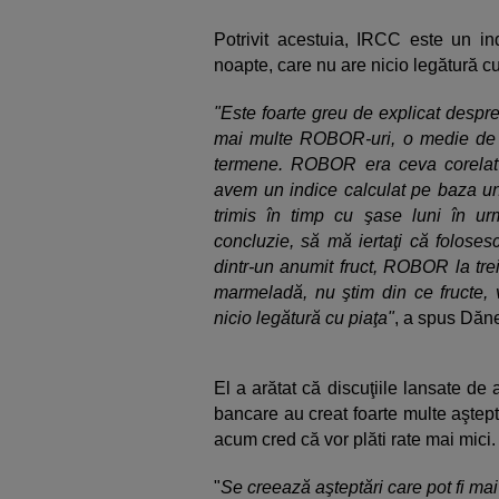
Potrivit acestuia, IRCC este un in
noapte, care nu are nicio legătură cu
"Este foarte greu de explicat des
mai multe ROBOR-uri, o medie de m
termene. ROBOR era ceva corelat 
avem un indice calculat pe baza un
trimis în timp cu şase luni în ur
concluzie, să mă iertaţi că folose
dintr-un anumit fruct, ROBOR la trei
marmeladă, nu ştim din ce fructe, 
nicio legătură cu piaţa"
, a spus Dăne
El a arătat că discuţiile lansate de
bancare au creat foarte multe aştept
acum cred că vor plăti rate mai mici.
"
Se creează aşteptări care pot fi ma