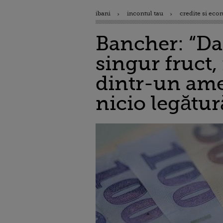
ibani
incontul tau
credite si eco
Bancher: “Da
singur fruct
dintr-un ame
nicio legătur