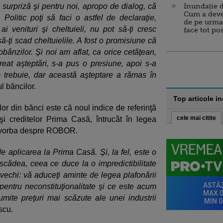
o surpriză şi pentru noi, apropo de dialog, că
Inundație d
Cum a deve
olitic poţi să faci o astfel de declaraţie,
de pe urma
ai venituri şi cheltuieli, nu pot să-ţi cresc
face tot po
să-ţi scad cheltuielile. A fost o promisiune că
obânzilor. Şi noi am aflat, ca orice cetăţean,
reat aşteptări, s-a pus o presiune, apoi s-a
 trebuie, dar această aşteptare a rămas în
l băncilor.
Top articole i
tilor din bănci este că noul indice de referinţă
cele mai citite
şi creditelor Prima Casă, întrucât în legea
e vorba despre ROBOR.
de aplicarea la Prima Casă. Şi, la fel, este o
scădea, ceea ce duce la o impredictibilitate
 vechi: vă aduceţi aminte de legea plafonării
 pentru neconstituţionalitate şi ce este acum
mite preţuri mai scăzute ale unei industrii
scu.