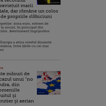
a secolului
raviețuit marii
ale, dar rămâne un colos
de propriile slăbiciuni
repetiție: zona euro, extrem de
 la șocuri, în principal din
iilor. Avertisment îngrijorător
Europa a atins nivelul dinainte
omânia, între țările cu cei mai
eri
na
ște măsuri de
 cazul unui ”no
ndra, din
Domeniile
uitul şi
rutier şi aerian