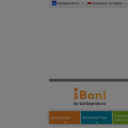
stirileprotv.ro
Romania, te iubesc
Compani
Actualitate
inContul Tau
industri