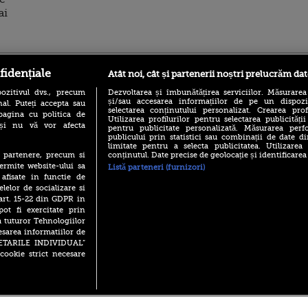
ai
ro
foodstory.ro
Procinema.ro
fidențiale
Atât noi, cât și partenerii noștri prelucrăm dat
ozitivul dvs., precum
Dezvoltarea și îmbunătățirea serviciilor. Măsurarea
și/sau accesarea informațiilor de pe un dispoziti
al. Puteți accepta sau
selectarea conținutului personalizat. Crearea prof
pagina cu politica de
Utilizarea profilurilor pentru selectarea publicității
i și nu vă vor afecta
pentru publicitate personalizată. Măsurarea perfo
publicului prin statistici sau combinații de date di
limitate pentru a selecta publicitatea. Utilizarea
conținutul. Date precise de geolocație și identificarea
te partenere, precum si
ermite website-ului sa
Listă parteneri (furnizori)
(P) Descoperă Lumea
Emoții intense pe
 afisate in functie de
Evenimentelor din România
Sebastian Stan! Iub
elelor de socializare si
cu Transilvania Events!
Annabelle, l-a făcu
 art. 15-22 din GDPR in
(P) Raku, gaming intens și o
pot fi exercitate prin
Din 14 septembrie
pauză binemeritată cu...
Popescu revine în 
a tuturor Tehnologiilor
pizza Guseppe
principal la Pro T
esarea informatiilor de
(P) Poți folosi bonurile de
SETARILE INDIVIDUAL”
La 88 de ani și du
masă pentru a comanda
cookie strict necesare
carieră fabuloasă î
mâncare acasă? Lista
Anthony Hopkins 
aplicațiilor care le acceptă
lansează oficial î
 2026 PRO TV S.R.L |
Politica de Cookie
|
Politica Confidential