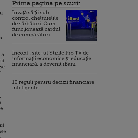
Prima pagina pe scurt:
Invață să ții sub
cu
control cheltuielile
de sărbători. Cum
funcționează cardul
de cumpărături
a
Incont , site-ul Știrile Pro TV de
 a
informații economice și educație
ind
financiară, a devenit iBani
 se
”
10 reguli pentru decizii financiare
inteligente
a
e
re
ul
ele
ic