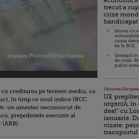
economică 
trecut a sup
crize mondi
handicapat 
Istorie cu 
vulnerabilă
cauza dator
de la BCE
Șomajul în 
de criză. R
puțini șom
Uniunea Europea
 cu creditarea pe termen mediu, ca
UE pregăte
uct, în timp ce noul indice IRCC
urgență, în
ntr-un amestec necunoscut de
deal” cu Lo
scu, preşedintele executiv al
ianuarie. 
 (ARB).
vizate: pesc
transportul 