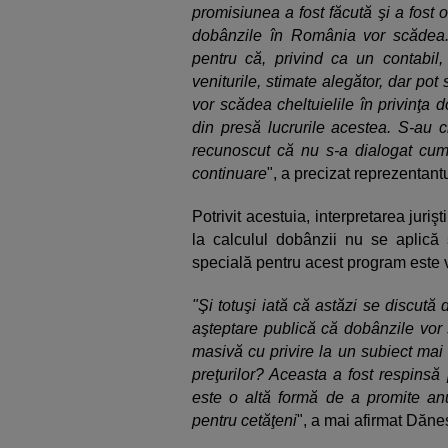
promisiunea a fost făcută şi a fost 
dobânzile în România vor scădea. P
pentru că, privind ca un contabil, 
veniturile, stimate alegător, dar pot 
vor scădea cheltuielile în privinţa d
din presă lucrurile acestea. S-au c
recunoscut că nu s-a dialogat cum
continuare
", a precizat reprezentantu
Potrivit acestuia, interpretarea juriş
la calculul dobânzii nu se aplică 
specială pentru acest program est
"Şi totuşi iată că astăzi se discută 
aşteptare publică că dobânzile vor 
masivă cu privire la un subiect mai
preţurilor? Aceasta a fost respinsă
este o altă formă de a promite anu
pentru cetăţeni
", a mai afirmat Dăne