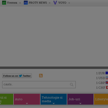
Vremea
PROTV NEWS
VOYO
1 EUR
1 USD
1 GBP
1 CHF
i si
Tehnologie si
Auto
Job-uri
Lifestyl
i
media