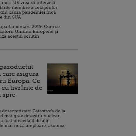
imes: UE vrea să interzică
 țările membre a cetăţenilor
 din cauza pandemiei încă
ve din SUA
roparlamentare 2019: Cum se
cătorii Uniunii Europene și
iza acestui scrutin
 gazoductul
 care asigura
ru Europa. Ce
cu livrările de
i spre
esecretizate: Catastrofa de la
el mai grav dezastru nuclear
 a fost precedată de alte
de mai mică amploare, ascunse