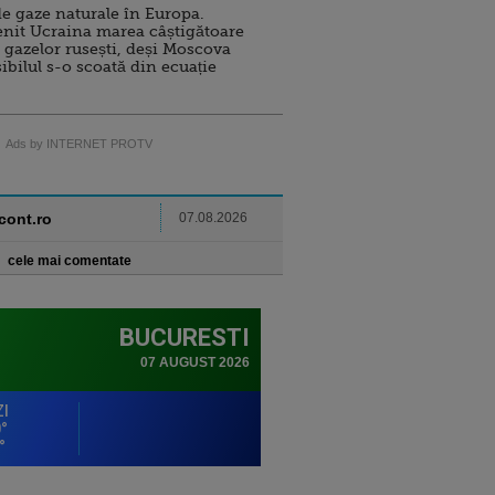
e gaze naturale în Europa.
nit Ucraina marea câștigătoare
 gazelor rusești, deși Moscova
sibilul s-o scoată din ecuație
Ads by INTERNET PROTV
ncont.ro
07.08.2026
cele mai comentate