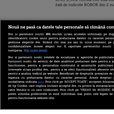
față de indicele ROBOR din 2 m
Stirileprotv.ro
ilike-it.
Nouă ne pasă ca datele tale personale să rămână con
Noi și partenerii noștri
201
stocăm și/sau accesăm informații pe disp
identificatorii cookie unici pentru prelucrarea datelor cu caracter person
gestiona alegerile dvs. făcând clic mai jos sau în orice moment, pe 
confidențialitate. Aceste alegeri vor fi raportate partenerilor noștr
navigarea.
Mai multe detalii
La aproape 100 de ani, face
Noi si partenerii nostri (retelele de socializare si agentiile de publicita
acrobații pe aripa unui
furnizorii nostri de servicii de date analitice) prelucram date pentru a p
avion. Povestea incredibilă
functioneze, pentru a personaliza continutul si anunturile publicitare
a lui Elizabeth Bromage.
interesele si/sau profilul dvs., pentru a va oferi functionalitati aferente ret
VIDEO
pentru a analiza traficul pe website. Beneficiati de drepturile prevazute de
De ce Bulgaria are producție
legatura cu prelucrarea datelor cu caracter personal. Aceste drepturi 
record la Kozlodui pe timp
aici
modalitatea indicata
. Prin click pe “ACCEPT TOATE”, acceptati folosire
de secetă, în timp ce
de tip Cookie, care implica inclusiv acceptul dvs. cu privire la stocarea/acc
România importă energie
catre Vendor-ii cu care colaboram. Prin click pe “VREAU SA MODIFIC 
puteti schimba preferintele in mod individual, mai putin cele legate de 
Moment istoric pentru
pentru functionarea website-ului.
catolicii din România.
Relicva Sfântului Francisc
din Assisi a ajuns la Arad
Copyright ©