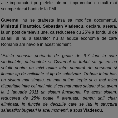
alte imprumuturi pe pietele interne, imprumuturi cu mult mai
scumpe decat banii de la FMI.
Guvernu
l nu se grabeste insa sa modifice documentul.
Ministrul Finantelor, Sebastian Vladescu
, declara, aseara,
la un post de televiziune, ca reducerea cu 25% a fondului de
salarii, si nu a salariilor, nu ar aduce economia de care
Romania are nevoie in acest moment.
“
Exista aceasta perioada de gratie de 6-7 luni in care
sindicatele, patronatele si Guvernul ar trebui sa gaseasca
solutii pentru un mixt optim intre numarul de personal si
fiecare tip de activitate si tip de salarizare. Trebuie intrat intr-
un sistem mai simplu, cu mai putine trepte si o mai mica
disparitate intre cel mai mic si cel mai mare salariu si sa avem
la 1 ianuarie 2011 un sistem functional. Pe acest sistem,
reducerea de 25% poate fi atenuata, pentru unii chiar
eliminata, in functie de deciziile care se iau in structura
salariatilor bugetari la acel moment”
, a spus
Vladescu.