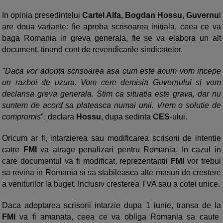
In opinia presedintelui
Cartel Alfa, Bogdan Hossu
,
Guvernu
l
are doua variante: fie aproba scrisoarea initiala, ceea ce va
baga Romania in greva generala, fie se va elabora un alt
document, tinand cont de revendicarile sindicatelor.
"Daca vor adopta scrisoarea asa cum este acum vom incepe
un razboi de uzura. Vom cere demisia Guvernului si vom
declansa greva generala. Stim ca situatia este grava, dar nu
suntem de acord sa plateasca numai unii. Vrem o solutie de
compromis
", declara
Hossu
, dupa sedinta
CES
-ului.
Oricum ar fi, intarzierea sau modificarea scrisorii de intentie
catre
FMI
va atrage penalizari pentru Romania. In cazul in
care documentul va fi modificat, reprezentantii
FMI
vor trebui
sa revina in Romania si sa stabileasca alte masuri de crestere
a veniturilor la buget. Inclusiv cresterea TVA sau a cotei unice.
Daca adoptarea scrisorii intarzie dupa 1 iunie, transa de la
FMI
va fi amanata, ceea ce va obliga Romania sa caute