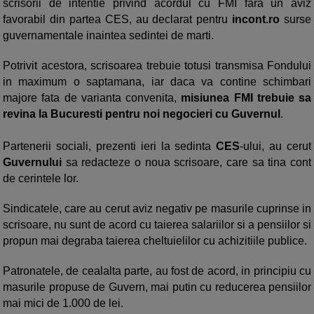
scrisorii de intentie privind acordul cu FMI fara un aviz
favorabil din partea CES, au declarat pentru
incont.ro
surse
guvernamentale inaintea sedintei de marti.
Potrivit acestora, scrisoarea trebuie totusi transmisa Fondului
in maximum o saptamana, iar daca va contine schimbari
majore fata de varianta convenita,
misiunea FMI trebuie sa
revina la Bucuresti pentru noi negocieri cu Guvernul
.
Partenerii sociali, prezenti ieri la sedinta
CES
-ului, au cerut
Guvernului
sa redacteze o noua scrisoare, care sa tina cont
de cerintele lor.
Sindicatele, care au cerut aviz negativ pe masurile cuprinse in
scrisoare, nu sunt de acord cu taierea salariilor si a pensiilor si
propun mai degraba taierea cheltuielilor cu achizitiile publice.
Patronatele, de cealalta parte, au fost de acord, in principiu cu
masurile propuse de Guvern, mai putin cu reducerea pensiilor
mai mici de 1.000 de lei.