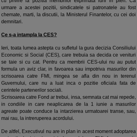
cu privire la pozitia membrilor exprimata luni in plen. Ca
urmare a acestei pozitii, sindicatele si patronatele au fost
chemate, marti, la discutii, la Ministerul Finantelor, cu cei doi
demnitari.
Ce s-a intampla la CES?
Ieri, toata lumea astepta cu sufletul la gura decizia Consiliului
Economic si Social (CES), care trebuia sa decida ce venituri
se taie si cu cat. Pentru ca membrii CES-ului nu au putut
formula un aviz clar, in favoarea sau impotriva masurilor din
scrisoarea catre FMI, mingea se afla din nou in terenul
Guvernului, care nu a luat inca o pozitie oficiala fata de
cerintele partenerilor sociali.
Scrisoarea catre Fond ar trebui, insa, semnata cat mai repede,
in condiile in care neaplicarea de la 1 iunie a masurilor
agreate poate conduce la intarzierea urmatoarei transe, sau,
mai rau, la intreruperea acordului.
De altfel, Executivul nu are in plan in acest moment adoptarea