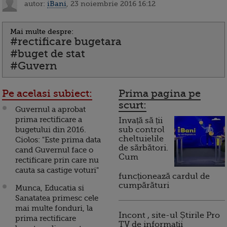
autor:
iBani
, 23 noiembrie 2016 16:12
Mai multe despre:
#rectificare bugetara
#buget de stat
#Guvern
Pe acelasi subiect:
Prima pagina pe
scurt:
Guvernul a aprobat
prima rectificare a
Invață să ții
bugetului din 2016.
sub control
cheltuielile
Ciolos: "Este prima data
de sărbători.
cand Guvernul face o
Cum
rectificare prin care nu
cauta sa castige voturi"
funcționează cardul de
cumpărături
Munca, Educatia si
Sanatatea primesc cele
mai multe fonduri, la
Incont , site-ul Știrile Pro
prima rectificare
TV de informații