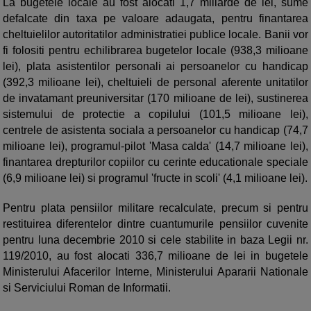
La bugetele locale au fost alocati 1,7 miliarde de lei, sume
defalcate din taxa pe valoare adaugata, pentru finantarea
cheltuielilor autoritatilor administratiei publice locale. Banii vor
fi folositi pentru echilibrarea bugetelor locale (938,3 milioane
lei), plata asistentilor personali ai persoanelor cu handicap
(392,3 milioane lei), cheltuieli de personal aferente unitatilor
de invatamant preuniversitar (170 milioane de lei), sustinerea
sistemului de protectie a copilului (101,5 milioane lei),
centrele de asistenta sociala a persoanelor cu handicap (74,7
milioane lei), programul-pilot 'Masa calda' (14,7 milioane lei),
finantarea drepturilor copiilor cu cerinte educationale speciale
(6,9 milioane lei) si programul 'fructe in scoli' (4,1 milioane lei).
Pentru plata pensiilor militare recalculate, precum si pentru
restituirea diferentelor dintre cuantumurile pensiilor cuvenite
pentru luna decembrie 2010 si cele stabilite in baza Legii nr.
119/2010, au fost alocati 336,7 milioane de lei in bugetele
Ministerului Afacerilor Interne, Ministerului Apararii Nationale
si Serviciului Roman de Informatii.