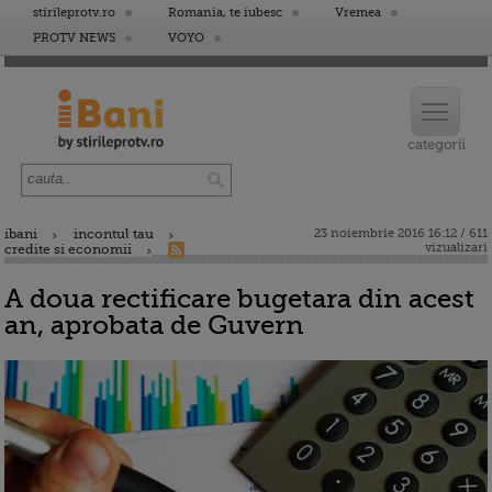
stirileprotv.ro
Romania, te iubesc
Vremea
PROTV NEWS
VOYO
ibani
incontul tau
23 noiembrie 2016 16:12 / 611
vizualizari
credite si economii
A doua rectificare bugetara din acest
an, aprobata de Guvern