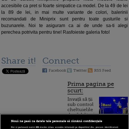
accesibile ca pret si foarte simpatice ca model. De la 49 de lei
la 89 de lei, in mai multe variante de colori, balerinii
recomandati de Miniprix sunt pentru toate gusturile si
buzunarele. Noi te asiguram ca ai de unde sa-ti alegi
perechea potrivita pentru tine! Rasfoieste galeria foto!
Share it!
Connect
Facebook
Twitter
RSS Feed
Prima pagina pe
scurt:
Invață să ții
sub control
cheltuielile
de sărbători.
Cum
Nouă ne pasă ca datele tale personale să rămână confidențiale
Noi și partenerii noștri
201
stocăm și/sau accesăm informații pe dispozitivul dvs., precum identificatorii