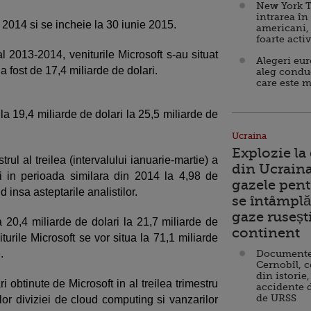
New York T
intrarea în
e 2014 si se incheie la 30 iunie 2015.
americani,
foarte acti
al 2013-2014, veniturile Microsoft s-au situat
Alegeri eu
l a fost de 17,4 miliarde de dolari.
aleg condu
care este m
la 19,4 miliarde de dolari la 25,5 miliarde de
Ucraina
Explozie la
trul al treilea (intervalului ianuarie-martie) a
din Ucraina
i in perioada similara din 2014 la 4,98 de
gazele pent
d insa asteptarile analistilor.
se întâmplă 
gaze ruseșt
la 20,4 miliarde de dolari la 21,7 miliarde de
continent
turile Microsoft se vor situa la 71,1 miliarde
.
Documente d
Cernobîl, c
din istorie,
i obtinute de Microsoft in al treilea trimestru
accidente 
de URSS
ilor diviziei de cloud computing si vanzarilor