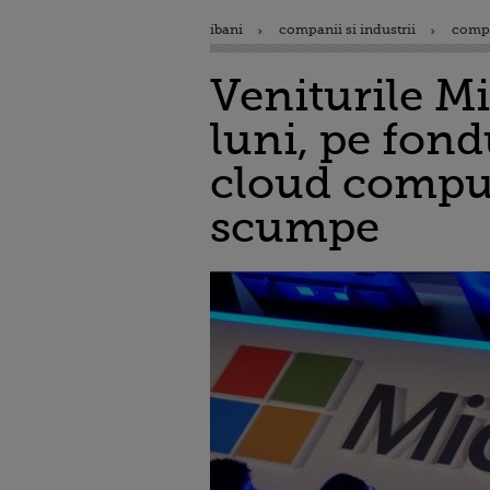
ibani
companii si industrii
comp
Veniturile Mi
luni, pe fond
cloud comput
scumpe