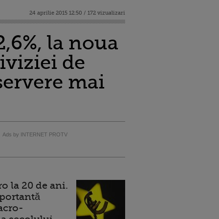
24 aprilie 2015 12:50 / 172 vizualizari
2,6%, la noua
iviziei de
servere mai
Ads by INTERNET PROTV
 la 20 de ani.
portantă
acro-