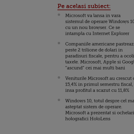
Pe acelasi subiect:
Microsoft va lansa in vara
sistemul de operare Windows 10
cu un nou browser. Ce se
intampla cu Internet Explorer
Companiile americane pastreaz
peste 2 trilione de dolari in
paradisuri fiscale, pentru a ocol
taxele. Microsoft, Apple si Goog
“ascund” cei mai multi bani
Veniturile Microsoft au crescut 
15,4% in primul semestru fiscal,
insa profitul a scazut cu 11,8%
Windows 10, totul despre cel ma
asteptat sistem de operare.
Microsoft a prezentat si ochelari
holografici HoloLens