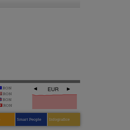
EUR
RON
RON
RON
RON
e
Smart People
Infografice