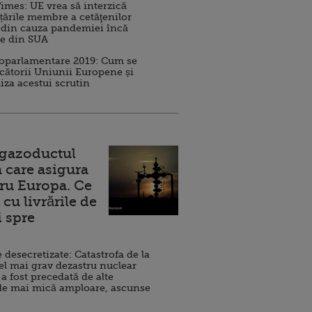
imes: UE vrea să interzică
 țările membre a cetăţenilor
 din cauza pandemiei încă
ve din SUA
roparlamentare 2019: Cum se
cătorii Uniunii Europene și
iza acestui scrutin
 gazoductul
 care asigura
ru Europa. Ce
cu livrările de
i spre
esecretizate: Catastrofa de la
el mai grav dezastru nuclear
 a fost precedată de alte
de mai mică amploare, ascunse