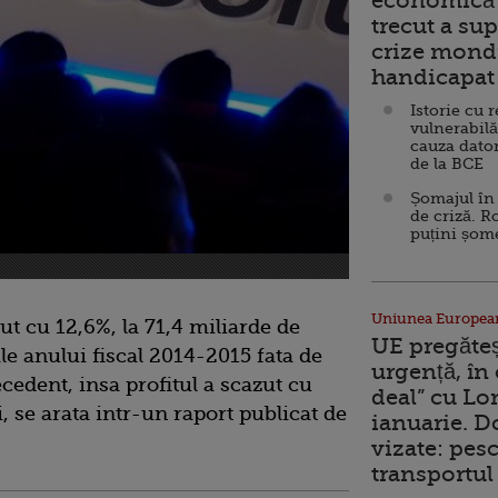
economică 
trecut a sup
crize mondi
handicapat 
Istorie cu 
vulnerabilă
cauza dator
de la BCE
Șomajul în 
de criză. R
puțini șom
Uniunea Europea
ut cu 12,6%, la 71,4 miliarde de
UE pregăte
le anului fiscal 2014-2015 fata de
urgență, în
cedent, insa profitul a scazut cu
deal” cu Lo
i, se arata intr-un raport publicat de
ianuarie. 
vizate: pesc
transportul 