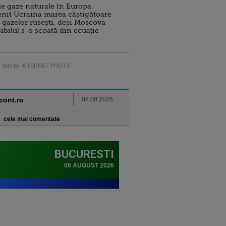
e gaze naturale în Europa.
nit Ucraina marea câștigătoare
 gazelor rusești, deși Moscova
sibilul s-o scoată din ecuație
Ads by INTERNET PROTV
ncont.ro
08.08.2026
cele mai comentate