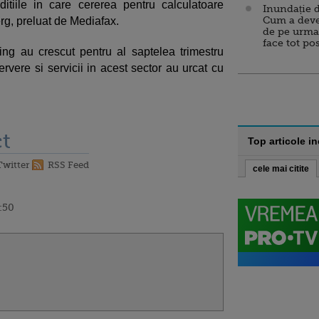
tiile in care cererea pentru calculatoare
Inundație d
Cum a deve
rg, preluat de Mediafax.
de pe urma
face tot po
ing au crescut pentru al saptelea trimestru
ervere si servicii in acest sector au urcat cu
t
Top articole i
Twitter
RSS Feed
cele mai citite
2:50