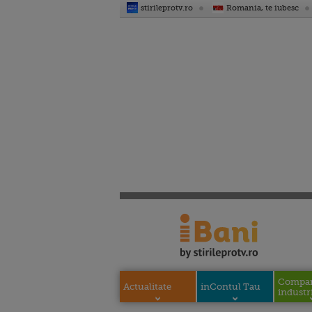
stirileprotv.ro
Romania, te iubesc
Compani
Actualitate
inContul Tau
industri