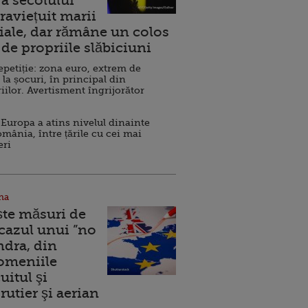
a secolului
raviețuit marii
ale, dar rămâne un colos
de propriile slăbiciuni
repetiție: zona euro, extrem de
 la șocuri, în principal din
iilor. Avertisment îngrijorător
Europa a atins nivelul dinainte
omânia, între țările cu cei mai
eri
na
ște măsuri de
 cazul unui ”no
ndra, din
Domeniile
uitul şi
rutier şi aerian