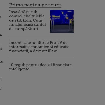
Prima pagina pe scurt:
Invață să ții sub
control cheltuielile
,
de sărbători. Cum
funcționează cardul
de cumpărături
a
Incont , site-ul Știrile Pro TV de
i
informații economice și educație
le
financiară, a devenit iBani
cu
10 reguli pentru decizii financiare
inteligente
i
i