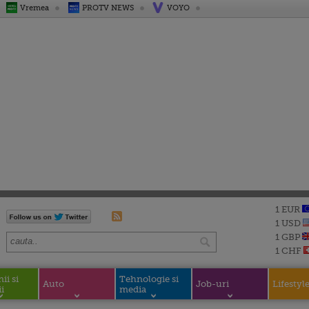
Vremea
PROTV NEWS
VOYO
1 EUR
1 USD
1 GBP
1 CHF
i si
Tehnologie si
Auto
Job-uri
Lifestyl
i
media