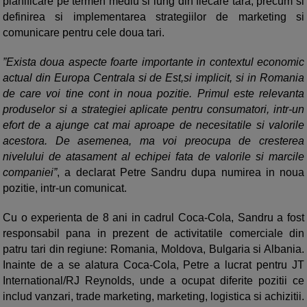
planificare pe termen mediu si lung din fiecare tara, precum si
definirea si implementarea strategiilor de marketing si
comunicare pentru cele doua tari.
”Exista doua aspecte foarte importante in contextul economic
actual din Europa Centrala si de Est,si implicit, si in Romania
de care voi tine cont in noua pozitie. Primul este relevanta
produselor si a strategiei aplicate pentru consumatori, intr-un
efort de a ajunge cat mai aproape de necesitatile si valorile
acestora. De asemenea, ma voi preocupa de cresterea
nivelului de atasament al echipei fata de valorile si marcile
companiei”
, a declarat Petre Sandru dupa numirea in noua
pozitie, intr-un comunicat.
Cu o experienta de 8 ani in cadrul Coca-Cola, Sandru a fost
responsabil pana in prezent de activitatile comerciale din
patru tari din regiune: Romania, Moldova, Bulgaria si Albania.
Inainte de a se alatura Coca-Cola, Petre a lucrat pentru JT
International/RJ Reynolds, unde a ocupat diferite pozitii ce
includ vanzari, trade marketing, marketing, logistica si achizitii.