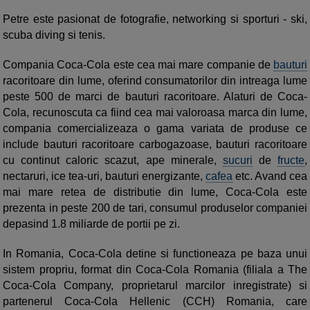
Petre este pasionat de fotografie, networking si sporturi - ski,
scuba diving si tenis.
Compania Coca-Cola este cea mai mare companie de
bauturi
racoritoare din lume, oferind consumatorilor din intreaga lume
peste 500 de marci de bauturi racoritoare. Alaturi de Coca-
Cola, recunoscuta ca fiind cea mai valoroasa marca din lume,
compania comercializeaza o gama variata de produse ce
include bauturi racoritoare carbogazoase, bauturi racoritoare
cu continut caloric scazut, ape minerale,
sucuri
de
fructe
,
nectaruri, ice tea-uri, bauturi energizante,
cafea
etc. Avand cea
mai mare retea de distributie din lume, Coca-Cola este
prezenta in peste 200 de tari, consumul produselor companiei
depasind 1.8 miliarde de portii pe zi.
In Romania, Coca-Cola detine si functioneaza pe baza unui
sistem propriu, format din Coca-Cola Romania (filiala a The
Coca-Cola Company, proprietarul marcilor inregistrate) si
partenerul Coca-Cola Hellenic (CCH) Romania, care