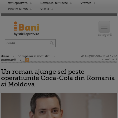
stirileprotv.ro
Romania, te iubesc
Vremea
PROTV NEWS
VOYO
ibani
companii si industrii
23 august 2013 15:31 / 762
vizualizari
companii
Un roman ajunge sef peste
operatiunile Coca-Cola din Romania
si Moldova