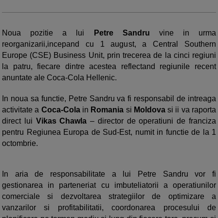
Noua pozitie a lui
Petre Sandru
vine in urma
reorganizarii,incepand cu 1 august, a Central Southern
Europe (CSE) Business Unit, prin trecerea de la cinci regiuni
la patru, fiecare dintre acestea reflectand regiunile recent
anuntate ale Coca-Cola Hellenic.
In noua sa functie, Petre Sandru va fi responsabil de intreaga
activitate a
Coca-Cola
in
Romania
si
Moldova
si ii va raporta
direct lui
Vikas Chawla
– director de operatiuni de franciza
pentru Regiunea Europa de Sud-Est, numit in functie de la 1
octombrie.
In aria de responsabilitate a lui Petre Sandru vor fi
gestionarea in parteneriat cu imbuteliatorii a operatiunilor
comerciale si dezvoltarea strategiilor de optimizare a
vanzarilor si profitabilitatii, coordonarea procesului de