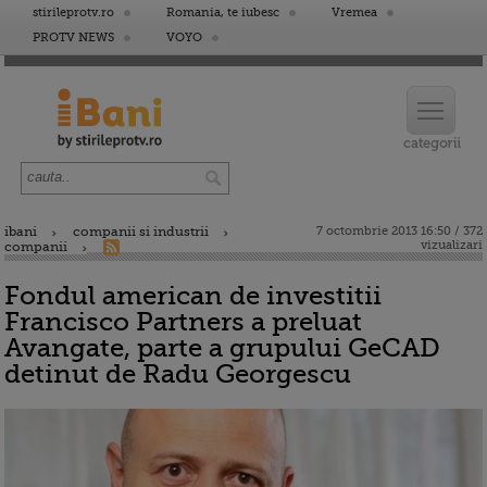
stirileprotv.ro
Romania, te iubesc
Vremea
PROTV NEWS
VOYO
ibani
companii si industrii
7 octombrie 2013 16:50 / 372
vizualizari
companii
Fondul american de investitii
Francisco Partners a preluat
Avangate, parte a grupului GeCAD
detinut de Radu Georgescu