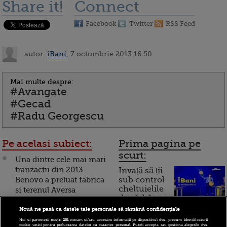
Share it!
Connect
Facebook
Twitter
RSS Feed
autor:
iBani
, 7 octombrie 2013 16:50
Mai multe despre:
#Avangate
#Gecad
#Radu Georgescu
Pe acelasi subiect:
Prima pagina pe
scurt:
Una dintre cele mai mari
tranzactii din 2013.
Invață să ții
Benovo a preluat fabrica
sub control
cheltuielile
si terenul Aversa
de sărbători.
Bucuresti. Are 40
Cum
mil.euro pentru achizitii
Nouă ne pasă ca datele tale personale să rămână confidențiale
Noi și partenerii noștri
201
stocăm și/sau accesăm informații pe dispozitivul dvs., precum identificatorii
funcționează cardul de
cookie unici pentru prelucrarea datelor cu caracter personal. Puteți accepta sau gestiona alegerile dvs.