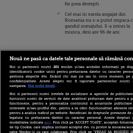
fie prea destepti
Cel mai in varsta angajat din
Romania nu s-a putut impaca 
gandul somajului. S-a intors la
munca, desi are 96 de ani
Stirileprotv.ro
ilike-it.
Nouă ne pasă ca datele tale personale să rămână con
Noi și partenerii noștri
201
stocăm și/sau accesăm informații pe disp
identificatorii cookie unici pentru prelucrarea datelor cu caracter person
gestiona alegerile dvs. făcând clic mai jos sau în orice moment, pe 
confidențialitate. Aceste alegeri vor fi raportate partenerilor noștr
navigarea.
Mai multe detalii
Dunărea rămâne la
Noi si partenerii nostri (retelele de socializare si agentiile de publicita
Cernavodă la nivelul din 3
august. În Ungaria, debitul a
furnizorii nostri de servicii de date analitice) prelucram date pentru a p
crescut cu 6 centimetri în
functioneze, pentru a personaliza continutul si anunturile publicitare
ultimele 3 zile la Paks
interesele si/sau profilul dvs., pentru a va oferi functionalitati aferente ret
pentru a analiza traficul pe website. Beneficiati de drepturile prevazute de
Vremea azi, 8 august 2026.
legatura cu prelucrarea datelor cu caracter personal. Aceste drepturi 
România este împărțită între
aici
caniculă și furtună
modalitatea indicata
. Prin click pe “ACCEPT TOATE”, acceptati folosire
de tip Cookie, care implica inclusiv acceptul dvs. cu privire la stocarea/acc
Andreea Esca, Pavel Bartoș,
catre Vendor-ii cu care colaboram. Prin click pe “VREAU SA MODIFIC 