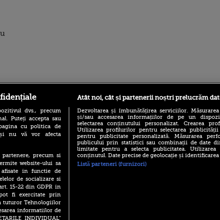
cu
ro
foodstory.ro
Procinema.ro
fidențiale
Atât noi, cât și partenerii noștri prelucrăm dat
ozitivul dvs., precum
Dezvoltarea și îmbunătățirea serviciilor. Măsurarea
și/sau accesarea informațiilor de pe un dispoziti
al. Puteți accepta sau
selectarea conținutului personalizat. Crearea prof
pagina cu politica de
Utilizarea profilurilor pentru selectarea publicității
i și nu vă vor afecta
pentru publicitate personalizată. Măsurarea perfo
publicului prin statistici sau combinații de date di
limitate pentru a selecta publicitatea. Utilizarea
conținutul. Date precise de geolocație și identificarea
te partenere, precum si
ermite website-ului sa
Listă parteneri (furnizori)
(P) Descoperă Lumea
Nikolaj Coster-Wa
 afisate in functie de
Evenimentelor din România
Urzeala Tronurilor
cu Transilvania Events!
elelor de socializare si
Annabelle Wallis,
 art. 15-22 din GDPR in
lui Sebastian Stan,
(P) Raku, gaming intens și o
pot fi exercitate prin
prinși într-o curs
pauză binemeritată cu...
a tuturor Tehnologiilor
pizza Guseppe
Emoții intense pe
esarea informatiilor de
Sebastian Stan! Iub
(P) Poți folosi bonurile de
SETARILE INDIVIDUAL”