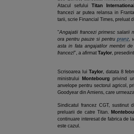
Atacul sefului
Titan Internationa
francezi ar putea relansa in Franta
tarii, scrie Financial Times, preluat
"
Angajatii francezi primesc salarii 
ora pentru pauze si pentru
pranz
, 
asta in fata angajatilor membri de 
francez!
", a afirmat
Taylor
, presedint
Scrisoarea lui
Taylor
, datata 8 feb
ministrului
Montebourg
privind un
anvelope pentru sectorul agricol, pr
Goodyear din Amiens, care urmeaza 
Sindicatul francez CGT, sustinut d
preluarii de catre Titan.
Montebou
continuare interesat de fabrica de l
este cazul.