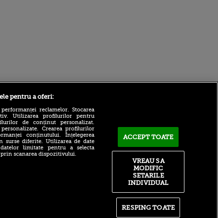
Sport.ro
ele pentru a oferi:
 performanței reclamelor. Stocarea
v. Utilizarea profilurilor pentru
ilurilor de conținut personalizat.
 personalizate. Crearea profilurilor
rmanței conținutului. Înțelegerea
ACCEPT TOATE
n surse diferite. Utilizarea de date
 datelor limitate pentru a selecta
 prin scanarea dispozitivului.
Bogdan Lobonț și Robert
VREAU SA
Niță sunt invitații lui Andrei
ldau din
MODIFIC
Grecu la Matinal (VOYO
 și
SETARILE
SPORT 1)
 logodnica
INDIVIDUAL
 sunt
Gabriel Cîrstean: „Nu pot
ă criminală
spune «nu» unei echipe din
Liga 1”. Fan Messi,
ntru
RESPING TOATE
mijlocașul visează să calce
ita lui,
pe urmele lui Darius Olaru