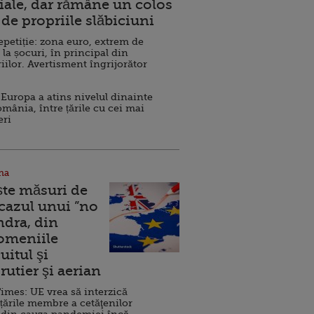
ale, dar rămâne un colos
de propriile slăbiciuni
repetiție: zona euro, extrem de
 la șocuri, în principal din
iilor. Avertisment îngrijorător
Europa a atins nivelul dinainte
omânia, între țările cu cei mai
eri
na
ște măsuri de
 cazul unui ”no
ndra, din
Domeniile
uitul şi
rutier şi aerian
imes: UE vrea să interzică
 țările membre a cetăţenilor