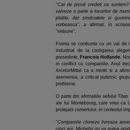
"
Cat de prosti credeti ca suntem?
salveze o parte a locurilor de mun
platite, dar sindicatele si guve
vorbeasca"
, a afirmat, in scriso
"nebune".
Franta se confrunta cu un val de in
industrial de la castigarea aleger
presedinte,
Francois Hollande
. No
in conflict cu companiile. Anul tre
ArcelorMittal ca a mintit si a afi
asemenea, a criticat puternic grup
probleme.
O parte din afirmatiile sefului Tita
ale lui Montebourg, care vrea ca U
protejarii comertului, in contextul imp
"
Companiile chineze livreaza anvel
cinci ani, Michelin nu va putea pro