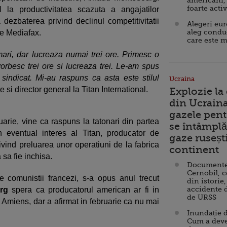
americani,
foarte acti
l
la productivitatea scazuta a angajatilor
 dezbaterea privind declinul competitivitatii
Alegeri eu
aleg condu
 de Mediafax.
care este m
mari, dar lucreaza numai trei ore. Primesc o
vorbesc trei ore si lucreaza trei. Le-am spus
sindicat. Mi-au raspuns ca asta este stilul
Ucraina
e si director general la Titan International.
Explozie la
din Ucraina
gazele pent
ruarie, vine ca raspuns la tatonari din partea
se întâmplă 
 eventual interes al Titan, producator de
gaze ruseșt
ivind preluarea unor operatiuni de la fabrica
continent
sa fie inchisa.
Documente d
Cernobîl, c
e comunistii francezi, s-a opus anul trecut
din istorie,
accidente 
rg
spera ca producatorul american ar fi in
de URSS
a Amiens, dar a afirmat in februarie ca nu mai
Inundație d
Cum a deve