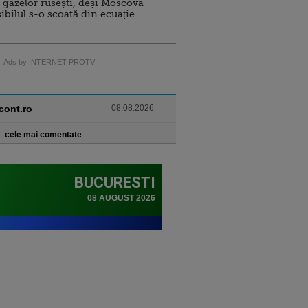
 gazelor rusești, deși Moscova
sibilul s-o scoată din ecuație
Ads by INTERNET PROTV
ncont.ro
08.08.2026
cele mai comentate