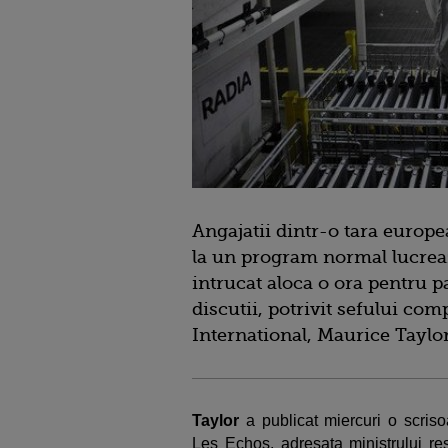
Angajatii dintr-o tara europ
la un program normal lucreaza
intrucat aloca o ora pentru pa
discutii, potrivit sefului co
International, Maurice Taylor
Taylor
a publicat miercuri o scriso
Les Echos, adresata ministrului re