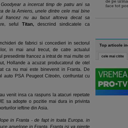
de pe urma
 Goodyear a incercat timp de patru ani sa
face tot po
ca de la Amiens, unele dintre cele mai bine
rnul francez nu au facut altceva decat sa
are, seful
Titan,
descriind sindicatele ca
chideri de fabrici si concedieri in sectorul
Top articole i
ilor, in mai anul trecut, de catre actualul
ul presedinte francez a intrat de mai multe ori
cele mai citite
cut, Hollande a acuzat producatorul de otel
rmat ca nu mai este binevenit in Franta. De
ul auto PSA Peugeot Citroën, confruntat cu
n au venit insa ca raspuns la atacuri repetate
E sa adopte o pozitie mai dura in privinta
orturilor ieftine din Asia.
ope in Franta - de fapt in toata Europa. in
duce anvelope in Franta. Franta isi va pierde