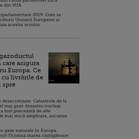
 din cauza pandemiei încă
ve din SUA
roparlamentare 2019: Cum se
cătorii Uniunii Europene și
iza acestui scrutin
 gazoductul
 care asigura
ru Europa. Ce
cu livrările de
i spre
esecretizate: Catastrofa de la
el mai grav dezastru nuclear
 a fost precedată de alte
de mai mică amploare, ascunse
e gaze naturale în Europa.
nit Ucraina marea câștigătoare