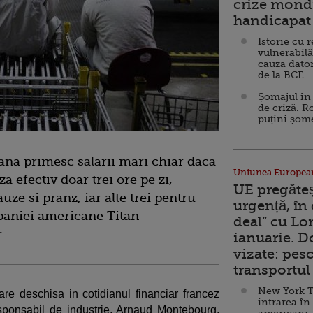
crize mondi
handicapat 
Istorie cu 
vulnerabilă
cauza dator
de la BCE
Șomajul în 
de criză. R
puțini șom
eana primesc salarii mari chiar daca
Uniunea Europea
 efectiv doar trei ore pe zi,
UE pregăte
uze si pranz, iar alte trei pentru
urgență, în
mpaniei americane Titan
deal” cu Lo
.
ianuarie. 
vizate: pesc
transportul 
New York T
are deschisa in cotidianul financiar francez
intrarea în
sponsabil de industrie, Arnaud Montebourg.