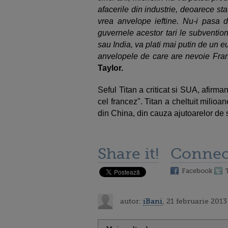
afacerile din industrie, deoarece sta
vrea anvelope ieftine. Nu-i pasa 
guvernele acestor tari le subventio
sau India, va plati mai putin de un eur
anvelopele de care are nevoie Frant
Taylor.
Seful Titan a criticat si SUA, afirm
cel francez". Titan a cheltuit milio
din China, din cauza ajutoarelor de
Share it!
Connec
Facebook
autor:
iBani
, 21 februarie 2013