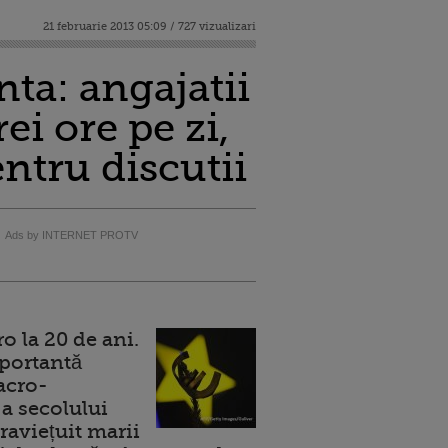
21 februarie 2013 05:09 / 727 vizualizari
ta: angajatii
ei ore pe zi,
entru discutii
Ads by INTERNET PROTV
 la 20 de ani.
portantă
acro-
a secolului
raviețuit marii