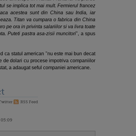
tul se implica tot mai mult. Fermierul francez
daca acestea sunt din China sau India, iar
neaza. Titan va cumpara o fabrica din China
o pe ora in privinta salariilor si va livra toate
a. Puteti pastra asa-zisii muncitori
", a spus
and ca statul american "nu este mai bun decat
ane de dolari cu procese impotriva companiilor
 stat, a adaugat seful companiei americane.
t
Twitter
RSS Feed
 05:09