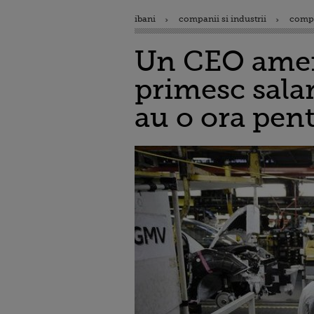
ibani
companii si industrii
comp
Un CEO ameri
primesc salar
au o ora pent