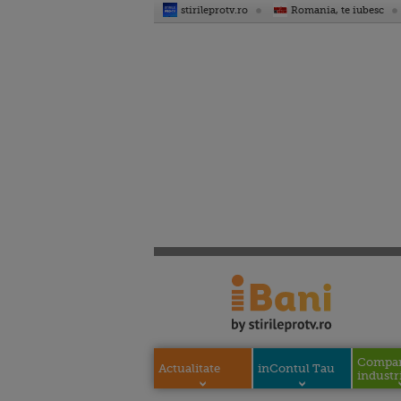
stirileprotv.ro
Romania, te iubesc
Compani
Actualitate
inContul Tau
industri