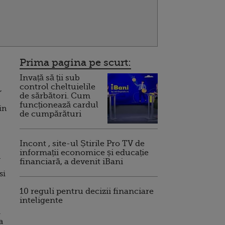
Prima pagina pe scurt:
Invață să ții sub
control cheltuielile
,
de sărbători. Cum
funcționează cardul
in
de cumpărături
Incont , site-ul Știrile Pro TV de
informații economice și educație
n
financiară, a devenit iBani
si
10 reguli pentru decizii financiare
inteligente
.
a