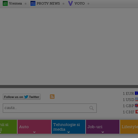
Vremea
PROTV NEWS
VOYO
1 EUR
1 USD
1 GBP
1 CHF
i si
Tehnologie si
Auto
Job-uri
Lifestyl
i
media