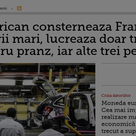
anii
can consterneaza Fran
ii mari, lucreaza doar tr
ru pranz, iar alte trei p
Criza datoriilor
Moneda euro
Cea mai im
realizare m
economică 
trecut a sup