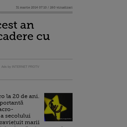
31 martie 2014 07:10 / 260 vizualizari
cest an
scadere cu
Ads by INTERNET PROTV
 la 20 de ani.
portantă
acro-
a secolului
raviețuit marii