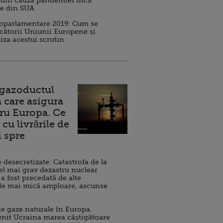
 din cauza pandemiei încă
ve din SUA
roparlamentare 2019: Cum se
cătorii Uniunii Europene și
iza acestui scrutin
 gazoductul
 care asigura
ru Europa. Ce
cu livrările de
i spre
esecretizate: Catastrofa de la
el mai grav dezastru nuclear
 a fost precedată de alte
de mai mică amploare, ascunse
e gaze naturale în Europa.
nit Ucraina marea câștigătoare