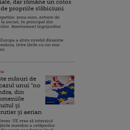
ale, dar rămâne un colos
de propriile slăbiciuni
repetiție: zona euro, extrem de
 la șocuri, în principal din
iilor. Avertisment îngrijorător
Europa a atins nivelul dinainte
omânia, între țările cu cei mai
eri
na
ște măsuri de
 cazul unui ”no
ndra, din
Domeniile
uitul şi
rutier şi aerian
imes: UE vrea să interzică
 țările membre a cetăţenilor