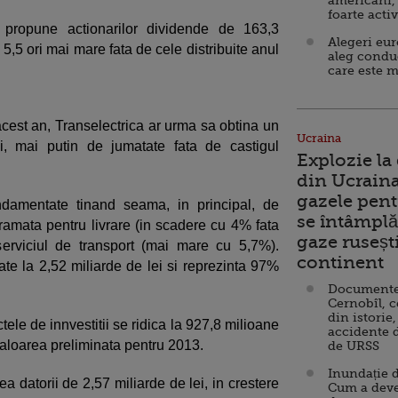
americani,
foarte acti
propune actionarilor dividende de 163,3
Alegeri eu
 5,5 ori mai mare fata de cele distribuite anul
aleg condu
care este m
 acest an, Transelectrica ar urma sa obtina un
Ucraina
i, mai putin de jumatate fata de castigul
Explozie la
din Ucraina
gazele pent
ndamentate tinand seama, in principal, de
se întâmplă 
gramata pentru livrare (in scadere cu 4% fata
gaze ruseșt
serviciul de transport (mai mare cu 5,7%).
continent
ate la 2,52 miliarde de lei si reprezinta 97%
Documente d
Cernobîl, c
din istorie,
ele de innvestitii se ridica la 927,8 milioane
accidente 
 valoarea preliminata pentru 2013.
de URSS
Inundație d
a datorii de 2,57 miliarde de lei, in crestere
Cum a deve