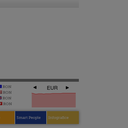
EUR
RON
RON
RON
RON
e
Smart People
Infografice