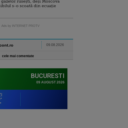
 gazelor rusești, deși Moscova
sibilul s-o scoată din ecuație
Ads by INTERNET PROTV
ncont.ro
09.08.2026
cele mai comentate