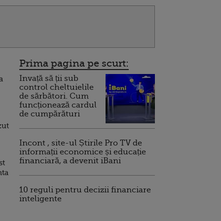
Prima pagina pe scurt:
Invață să ții sub
a
control cheltuielile
de sărbători. Cum
funcționează cardul
de cumpărături
zut
Incont , site-ul Știrile Pro TV de
informații economice și educație
financiară, a devenit iBani
st
nta
10 reguli pentru decizii financiare
inteligente