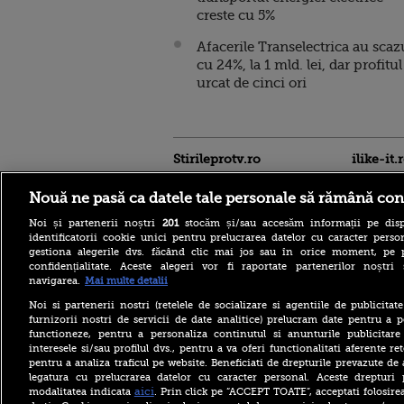
creste cu 5%
Afacerile Transelectrica au scaz
cu 24%, la 1 mld. lei, dar profitul
urcat de cinci ori
Stirileprotv.ro
ilike-it.
Nouă ne pasă ca datele tale personale să rămână con
Noi și partenerii noștri
201
stocăm și/sau accesăm informații pe disp
identificatorii cookie unici pentru prelucrarea datelor cu caracter person
gestiona alegerile dvs. făcând clic mai jos sau în orice moment, pe 
confidențialitate. Aceste alegeri vor fi raportate partenerilor noștr
navigarea.
Mai multe detalii
Noi si partenerii nostri (retelele de socializare si agentiile de publicita
Care este mâncarea
furnizorii nostri de servicii de date analitice) prelucram date pentru a p
preferată a lui Florin
functioneze, pentru a personaliza continutul si anunturile publicitare
Dumitrescu. Juratul
interesele si/sau profilul dvs., pentru a va oferi functionalitati aferente ret
MastrerChef a vorbit despre
pentru a analiza traficul pe website. Beneficiati de drepturile prevazute de
începuturile în bucătărie
legatura cu prelucrarea datelor cu caracter personal. Aceste drepturi 
Horoscop 9 august 2026, cu
aici
modalitatea indicata
. Prin click pe “ACCEPT TOATE”, acceptati folosire
Neti Sandu. Încep să vină