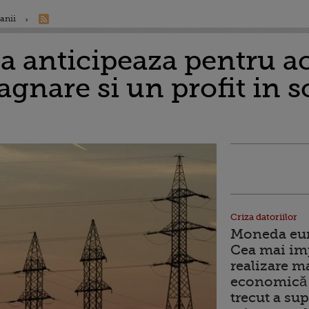
anii
a anticipeaza pentru a
tagnare si un profit in 
Criza datoriilor
Moneda euro
Cea mai im
realizare m
economică 
trecut a sup