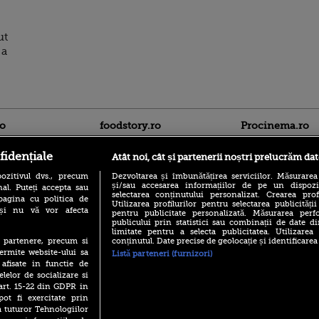
ut
 a
ro
foodstory.ro
Procinema.ro
fidențiale
Atât noi, cât și partenerii noștri prelucrăm dat
ozitivul dvs., precum
Dezvoltarea și îmbunătățirea serviciilor. Măsurarea
și/sau accesarea informațiilor de pe un dispoziti
al. Puteți accepta sau
selectarea conținutului personalizat. Crearea prof
pagina cu politica de
Utilizarea profilurilor pentru selectarea publicității
i și nu vă vor afecta
pentru publicitate personalizată. Măsurarea perfo
publicului prin statistici sau combinații de date di
(P) Descoperă Lumea
limitate pentru a selecta publicitatea. Utilizarea
Banditul zburător,
Evenimentelor din România
conținutul. Date precise de geolocație și identificarea
te partenere, precum si
prolific spărgător
cu Transilvania Events!
ermite website-ului sa
din Canada
Listă parteneri (furnizori)
 afisate in functie de
(P) Raku, gaming intens și o
Nikolaj Coster-Wa
elelor de socializare si
pauză binemeritată cu...
Urzeala Tronurilor
pizza Guseppe
 art. 15-22 din GDPR in
Annabelle Wallis,
pot fi exercitate prin
lui Sebastian Stan,
(P) Poți folosi bonurile de
a tuturor Tehnologiilor
prinși într-o curs
masă pentru a comanda