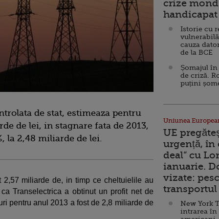
crize mondi
handicapat 
Istorie cu 
vulnerabilă
cauza dator
de la BCE
Șomajul în 
de criză. R
puțini șom
trolata de stat, estimeaza pentru
Uniunea Europea
rde de lei, in stagnare fata de 2013,
UE pregăte
, la 2,48 miliarde de lei.
urgență, în
deal” cu Lo
ianuarie. 
vizate: pesc
t 2,57 miliarde de, in timp ce cheltuielile au
transportul 
 ca Transelectrica a obtinut un profit net de
uri pentru anul 2013 a fost de 2,8 miliarde de
New York T
intrarea în