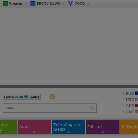
Vremea
PROTV NEWS
VOYO
1 EUR
1 USD
1 GBP
1 CHF
i si
Tehnologie si
Auto
Job-uri
Lifestyl
i
media