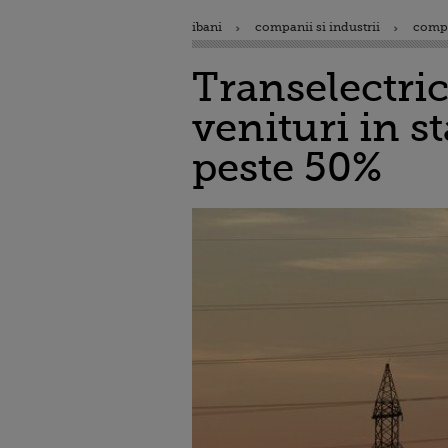
ibani
companii si industrii
comp
Transelectric
venituri in s
peste 50%