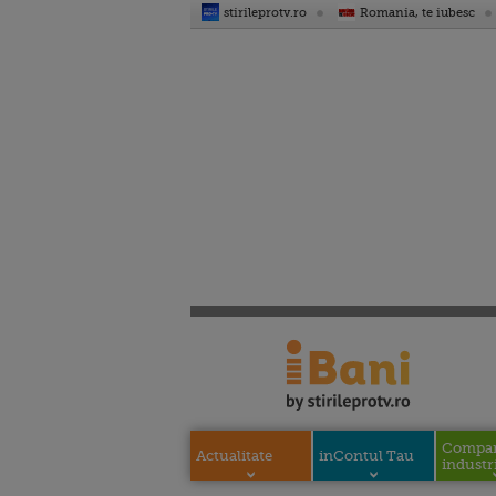
stirileprotv.ro
Romania, te iubesc
Compani
Actualitate
inContul Tau
industri