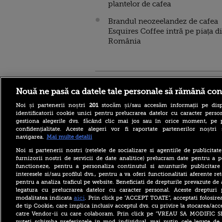
plantelor de cafea
Brandul neozeelandez de cafea
Esquires Coffee intră pe piața d
România
Stirileprotv.ro
ilike-it.
Nouă ne pasă ca datele tale personale să rămână con
Noi și partenerii noștri
201
stocăm și/sau accesăm informații pe disp
identificatorii cookie unici pentru prelucrarea datelor cu caracter person
gestiona alegerile dvs. făcând clic mai jos sau în orice moment, pe 
confidențialitate. Aceste alegeri vor fi raportate partenerilor noștr
navigarea.
Mai multe detalii
Escrocheria „văduvelor
negre” ia amploare în Rusia.
Noi si partenerii nostri (retelele de socializare si agentiile de publicita
„Găsește-ți un soldat și când
furnizorii nostri de servicii de date analitice) prelucram date pentru a p
va fi ucis vei primi 8
functioneze, pentru a personaliza continutul si anunturile publicitare
milioane de ruble”
interesele si/sau profilul dvs., pentru a va oferi functionalitati aferente ret
pentru a analiza traficul pe website. Beneficiati de drepturile prevazute de
Aflat în SUA, ministrul
britanic de Externe a evitat
legatura cu prelucrarea datelor cu caracter personal. Aceste drepturi 
să spună dacă îl mai
aici
modalitatea indicata
. Prin click pe “ACCEPT TOATE”, acceptati folosire
consideră pe Trump „idiot,
de tip Cookie, care implica inclusiv acceptul dvs. cu privire la stocarea/acc
rasist și misogin”
catre Vendor-ii cu care colaboram. Prin click pe “VREAU SA MODIFIC 
puteti schimba preferintele in mod individual, mai putin cele legate de 