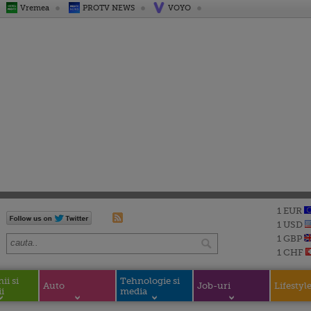
Vremea
PROTV NEWS
VOYO
1 EUR
1 USD
1 GBP
1 CHF
i si
Tehnologie si
Auto
Job-uri
Lifestyl
i
media