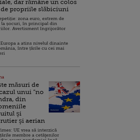
ale, dar rămâne un colos
de propriile slăbiciuni
repetiție: zona euro, extrem de
 la șocuri, în principal din
iilor. Avertisment îngrijorător
Europa a atins nivelul dinainte
omânia, între țările cu cei mai
eri
na
ște măsuri de
 cazul unui ”no
ndra, din
Domeniile
uitul şi
rutier şi aerian
imes: UE vrea să interzică
 țările membre a cetăţenilor