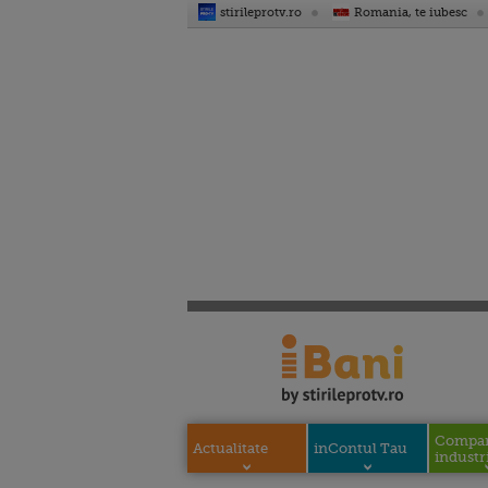
stirileprotv.ro
Romania, te iubesc
Compani
Actualitate
inContul Tau
industri