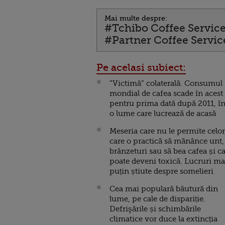
Mai multe despre:
#Tchibo Coffee Servic
#Partner Coffee Servic
Pe acelasi subiect:
”Victimă” colaterală. Consumul
mondial de cafea scade în acest
pentru prima dată după 2011, în
o lume care lucrează de acasă
Meseria care nu le permite celor
care o practică să mănânce unt,
brânzeturi sau să bea cafea și c
poate deveni toxică. Lucruri ma
puțin știute despre somelieri
Cea mai populară băutură din
lume, pe cale de dispariție.
Defrişările și schimbările
climatice vor duce la extincția