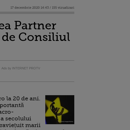
17 decembrie 2020 14:43 / 155 vizualizari
ea Partner
 de Consiliul
Ads by INTERNET PROTV
 la 20 de ani.
portantă
acro-
a secolului
raviețuit marii