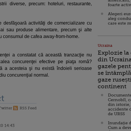
americani,
trii diverse, precum: hoteluri, restaurante,
foarte acti
Alegeri eu
aleg condu
 desfăşoară activităţi de comercializare cu
care este m
eai sau produse alimentare, precum şi alte
ntru consumul de cafea away-from-home.
Ucraina
Explozie la
enţei a constatat că această tranzacţie nu
din Ucraina
 calea concurenţei efective pe piaţa româ?
gazele pent
 a acesteia şi nu există îndoieli serioase
se întâmplă 
diu concurenţial normal.
gaze ruseșt
continent
Documente d
t
Cernobîl, c
din istorie,
Twitter
RSS Feed
accidente 
de URSS
Inundație d
0 14:43
Cum a deve