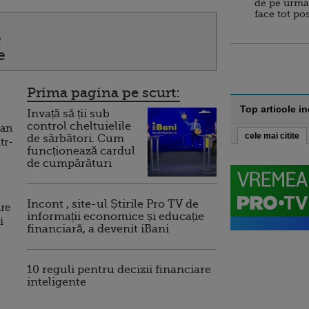
de pe urma
face tot po
e
e
Prima pagina pe scurt:
Top articole i
Invață să ții sub
control cheltuielile
 an
cele mai citite
de sărbători. Cum
tr-
funcționează cardul
de cumpărături
Incont , site-ul Știrile Pro TV de
are
informații economice și educație
i
financiară, a devenit iBani
10 reguli pentru decizii financiare
inteligente