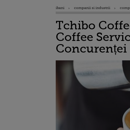
ibani
companii si industrii
comp
Tchibo Coffee
Coffee Servic
Concurenței