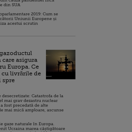
 din cauza pandemiei încă
ve din SUA
roparlamentare 2019: Cum se
cătorii Uniunii Europene și
iza acestui scrutin
 gazoductul
 care asigura
ru Europa. Ce
cu livrările de
i spre
esecretizate: Catastrofa de la
el mai grav dezastru nuclear
 a fost precedată de alte
de mai mică amploare, ascunse
e gaze naturale în Europa.
nit Ucraina marea câștigătoare