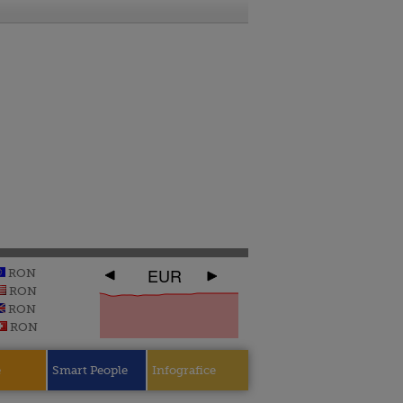
EUR
RON
RON
RON
RON
e
Smart People
Infografice