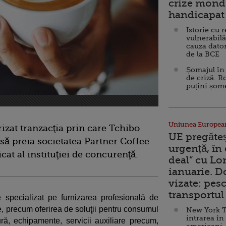
crize mondi
handicapat 
Istorie cu 
vulnerabilă
cauza dator
de la BCE
Șomajul în 
de criză. R
puțini șom
Uniunea Europea
izat tranzacţia prin care Tchibo
UE pregăte
să preia societatea Partner Coffee
urgență, în
cat al instituţiei de concurenţă.
deal” cu Lo
ianuarie. 
vizate: pesc
transportul 
 specializat pe furnizarea profesională de
e, precum oferirea de soluţii pentru consumul
New York T
intrarea în
ă, echipamente, servicii auxiliare precum,