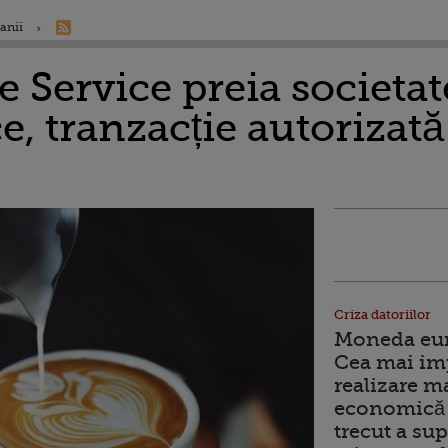
anii
 Service preia societat
e, tranzacție autorizată
Criza datoriilor
Moneda euro
Cea mai im
realizare m
economică 
trecut a sup