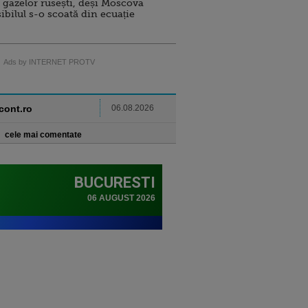
 gazelor rusești, deși Moscova
sibilul s-o scoată din ecuație
Ads by INTERNET PROTV
ncont.ro
06.08.2026
cele mai comentate