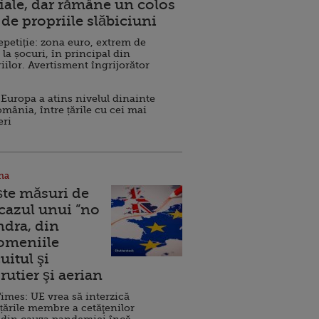
ale, dar rămâne un colos
de propriile slăbiciuni
repetiție: zona euro, extrem de
 la șocuri, în principal din
iilor. Avertisment îngrijorător
Europa a atins nivelul dinainte
omânia, între țările cu cei mai
eri
na
ște măsuri de
 cazul unui ”no
ndra, din
Domeniile
uitul şi
rutier şi aerian
imes: UE vrea să interzică
 țările membre a cetăţenilor