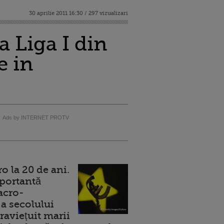
30 aprilie 2011 16:30 / 297 vizualizari
 Liga I din
e in
Ads by INTERNET PROTV
 la 20 de ani.
portantă
acro-
a secolului
raviețuit marii