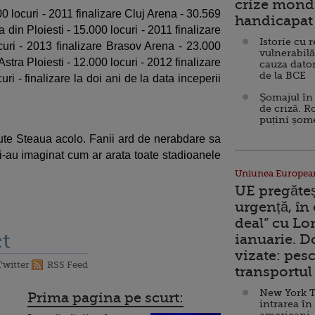
crize mondi
0 locuri - 2011 finalizare Cluj Arena - 30.569
handicapat 
a din Ploiesti - 15.000 locuri - 2011 finalizare
Istorie cu 
uri - 2013 finalizare Brasov Arena - 23.000
vulnerabilă
Astra Ploiesti - 12.000 locuri - 2012 finalizare
cauza dator
de la BCE
ri - finalizare la doi ani de la data inceperii
Șomajul în 
de criză. R
puțini șom
ute Steaua acolo. Fanii ard de nerabdare sa
-au imaginat cum ar arata toate stadioanele
Uniunea Europea
UE pregăte
urgență, în
deal” cu Lo
t
ianuarie. 
vizate: pesc
Twitter
RSS Feed
transportul 
New York T
Prima pagina pe scurt:
intrarea în