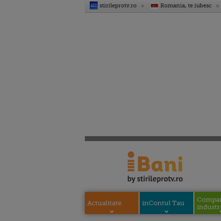
stirileprotv.ro
Romania, te iubesc
Compani
Actualitate
inContul Tau
industri