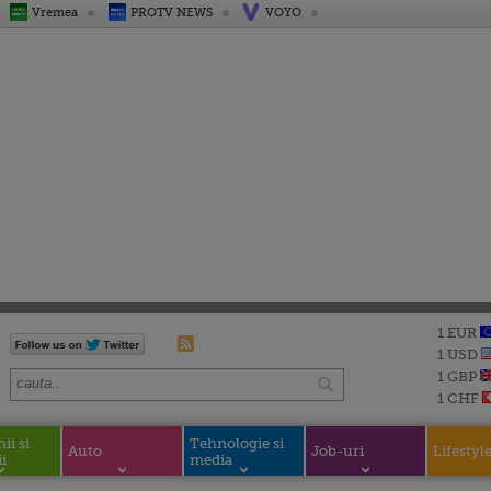
Vremea
PROTV NEWS
VOYO
1 EUR
1 USD
1 GBP
1 CHF
i si
Tehnologie si
Auto
Job-uri
Lifestyl
i
media