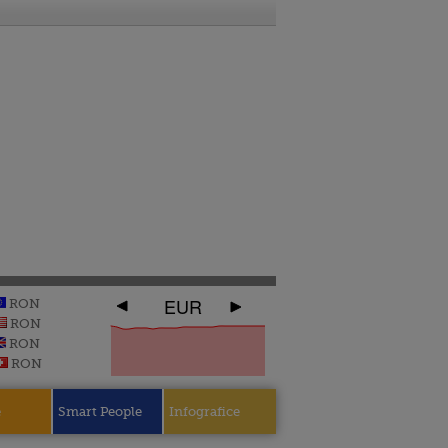
EUR
RON
RON
RON
RON
e
Smart People
Infografice