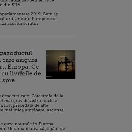
 din cauza pandemiei încă
ve din SUA
roparlamentare 2019: Cum se
cătorii Uniunii Europene și
iza acestui scrutin
 gazoductul
 care asigura
ru Europa. Ce
cu livrările de
i spre
esecretizate: Catastrofa de la
el mai grav dezastru nuclear
 a fost precedată de alte
de mai mică amploare, ascunse
e gaze naturale în Europa.
nit Ucraina marea câștigătoare