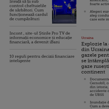
americani,
Invață să ții sub
foarte acti
control cheltuielile
de sărbători. Cum
Alegeri eu
funcționează cardul
aleg condu
de cumpărături
care este m
Incont , site-ul Știrile Pro TV de
informații economice și educație
Ucraina
financiară, a devenit iBani
Explozie la
din Ucraina
gazele pent
10 reguli pentru decizii financiare
se întâmplă 
inteligente
gaze ruseșt
continent
Documente d
Cernobîl, c
din istorie,
accidente 
de URSS
Inundație d
Cum a deve