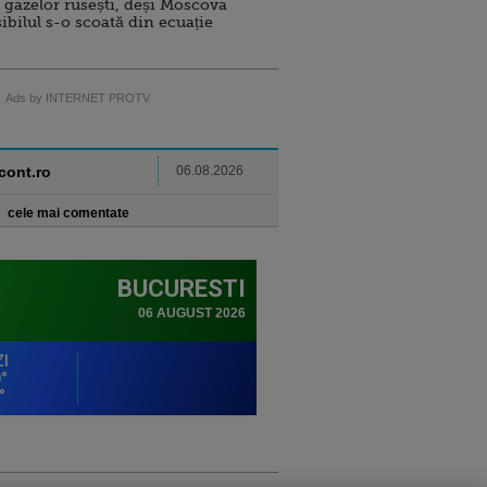
 gazelor rusești, deși Moscova
sibilul s-o scoată din ecuație
Ads by INTERNET PROTV
ncont.ro
06.08.2026
cele mai comentate