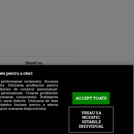
Sport.ro
ele pentru a oferi:
 performanței reclamelor. Stocarea
v. Utilizarea profilurilor pentru
ilurilor de conținut personalizat.
 personalizate. Crearea profilurilor
rmanței conținutului. Înțelegerea
ACCEPT TOATE
n surse diferite. Utilizarea de date
Dan Petrescu vine la FCSB?!
 datelor limitate pentru a selecta
Ce răspuns i-a dat
ldau din
 prin scanarea dispozitivului.
antrenorul lui Gigi Becali
 și
VREAU SA
 logodnica
Dorit de Gigi Becali la FCSB,
MODIFIC
 sunt
fundașul a semnat cu
SETARILE
ă criminală
echipa lui Mirel Rădoi!
INDIVIDUAL
ntru
Barcelona, mutare-șoc la