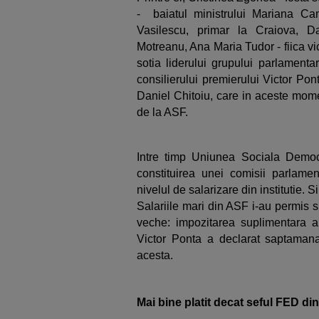
- baiatul ministrului Mariana C
Vasilescu, primar la Craiova, D
Motreanu, Ana Maria Tudor - fiica v
sotia liderului grupului parlament
consilierului premierului Victor Pont
Daniel Chitoiu, care in aceste mome
de la ASF.
Intre timp Uniunea Sociala Dem
constituirea unei comisii parlame
nivelul de salarizare din institutie.
Salariile mari din ASF i-au permis s
veche: impozitarea suplimentara a
Victor Ponta a declarat saptamana
acesta.
Mai bine platit decat seful FED d