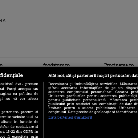
l
DNA
ro
foodstory.ro
Procinema.ro
fidențiale
Atât noi, cât și partenerii noștri prelucrăm dat
ozitivul dvs., precum
Dezvoltarea și îmbunătățirea serviciilor. Măsurarea
și/sau accesarea informațiilor de pe un dispoziti
al. Puteți accepta sau
selectarea conținutului personalizat. Crearea prof
pagina cu politica de
Utilizarea profilurilor pentru selectarea publicității
i și nu vă vor afecta
pentru publicitate personalizată. Măsurarea perfo
publicului prin statistici sau combinații de date di
limitate pentru a selecta publicitatea. Utilizarea
(P) Descoperă Lumea
Nikolaj Coster-Wa
conținutul. Date precise de geolocație și identificarea
te partenere, precum si
Evenimentelor din România
Urzeala Tronurilor
ermite website-ului sa
Listă parteneri (furnizori)
cu Transilvania Events!
Annabelle Wallis,
 afisate in functie de
lui Sebastian Stan,
(P) Raku, gaming intens și o
elelor de socializare si
prinși într-o curs
pauză binemeritată cu...
 art. 15-22 din GDPR in
pizza Guseppe
Emoții intense pe
pot fi exercitate prin