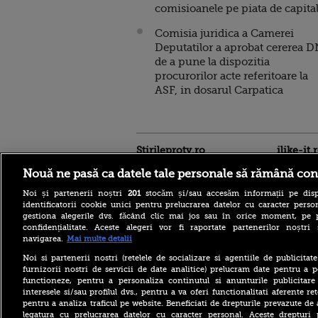
comisioanele pe piata de capita
Comisia juridica a Camerei
Deputatilor a aprobat cererea 
de a pune la dispozitia
procurorilor acte referitoare la
ASF, in dosarul Carpatica
Stirileprotv.ro
ilike-it.
Nouă ne pasă ca datele tale personale să rămână con
Noi și partenerii noștri
201
stocăm și/sau accesăm informații pe disp
identificatorii cookie unici pentru prelucrarea datelor cu caracter person
gestiona alegerile dvs. făcând clic mai jos sau în orice moment, pe 
confidențialitate. Aceste alegeri vor fi raportate partenerilor noștr
navigarea.
Mai multe detalii
Accident grav pe DN 58, în
Noi si partenerii nostri (retelele de socializare si agentiile de publicita
Caraș-Severin. O mașină și
furnizorii nostri de servicii de date analitice) prelucram date pentru a p
un TIR au luat foc după
functioneze, pentru a personaliza continutul si anunturile publicitare
impact
interesele si/sau profilul dvs., pentru a va oferi functionalitati aferente ret
pentru a analiza traficul pe website. Beneficiati de drepturile prevazute de
Un agresor în serie a ucis
două femei din cauza unor
legatura cu prelucrarea datelor cu caracter personal. Aceste drepturi 