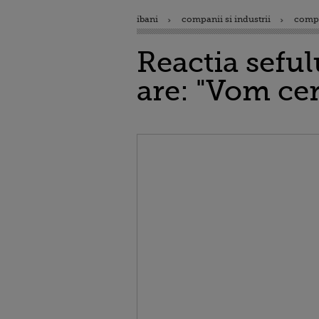
ibani
companii si industrii
comp
Reactia seful
are: "Vom ce