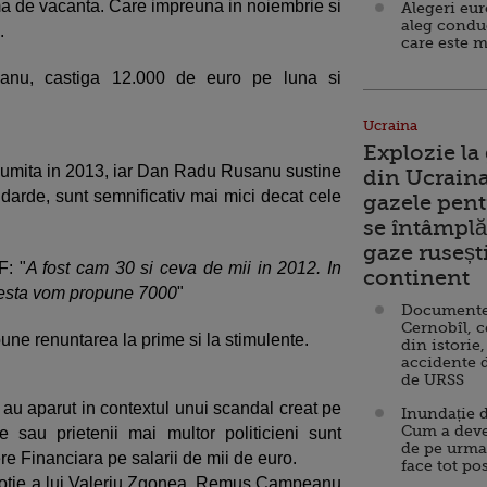
ima de vacanta. Care impreuna in noiembrie si
Alegeri eu
aleg condu
.
care este m
ianu, castiga 12.000 de euro pe luna si
Ucraina
Explozie la
 numita in 2013, iar Dan Radu Rusanu sustine
din Ucraina
andarde, sunt semnificativ mai mici decat cele
gazele pent
se întâmplă 
gaze ruseșt
: "
A fost cam 30 si ceva de mii in 2012. In
continent
acesta vom propune 7000
"
Documente d
Cernobîl, c
pune renuntarea la prime si la stimulente.
din istorie,
accidente 
de URSS
F au aparut in contextul unui scandal creat pe
Inundație d
Cum a deve
e sau prietenii mai multor politicieni sunt
de pe urma
re Financiara pe salarii de mii de euro.
face tot po
a sotie a lui Valeriu Zgonea, Remus Campeanu