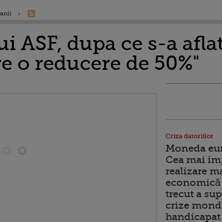
anii
ui ASF, dupa ce s-a aflat
re o reducere de 50%"
Criza datoriilor
Moneda euro
Cea mai im
realizare m
economică 
trecut a sup
crize mondi
handicapat 