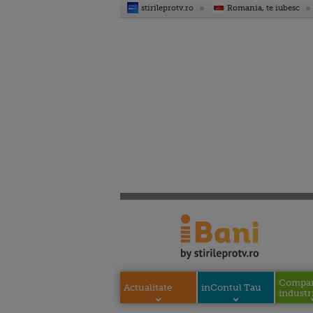
stirileprotv.ro
Romania, te iubesc
Compani
Actualitate
inContul Tau
industri