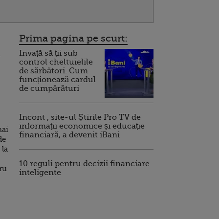
Prima pagina pe scurt:
Invață să ții sub
.
control cheltuielile
de sărbători. Cum
funcționează cardul
de cumpărături
Incont , site-ul Știrile Pro TV de
informații economice și educație
mai
financiară, a devenit iBani
de
 la
10 reguli pentru decizii financiare
ru
inteligente