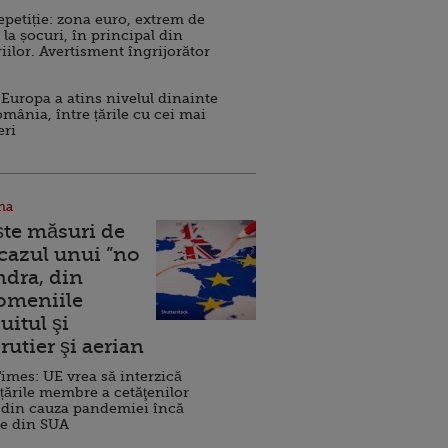
repetiție: zona euro, extrem de
 la șocuri, în principal din
iilor. Avertisment îngrijorător
Europa a atins nivelul dinainte
omânia, între țările cu cei mai
eri
na
ște măsuri de
 cazul unui ”no
ndra, din
Domeniile
uitul şi
rutier şi aerian
imes: UE vrea să interzică
 țările membre a cetăţenilor
 din cauza pandemiei încă
ve din SUA