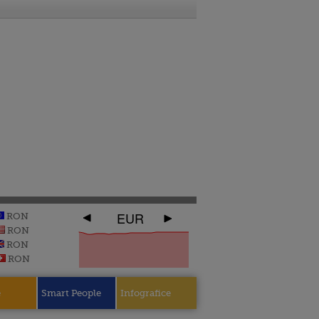
EUR
RON
RON
RON
RON
e
Smart People
Infografice