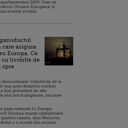
roparlamentare 2019: Cum se
cătorii Uniunii Europene și
iza acestui scrutin
 gazoductul
 care asigura
ru Europa. Ce
cu livrările de
i spre
esecretizate: Catastrofa de la
el mai grav dezastru nuclear
 a fost precedată de alte
de mai mică amploare, ascunse
e gaze naturale în Europa.
nit Ucraina marea câștigătoare
 gazelor rusești, deși Moscova
sibilul s-o scoată din ecuație