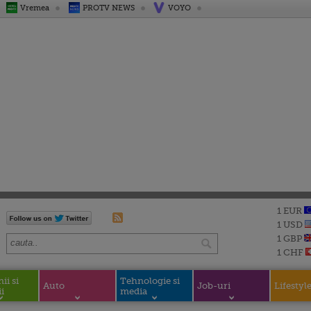
Vremea
PROTV NEWS
VOYO
1 EUR
1 USD
1 GBP
1 CHF
i si
Tehnologie si
Auto
Job-uri
Lifestyl
i
media