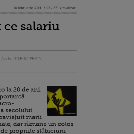
18 februarie 2014 15:05 / 571 vizualizari
 ce salariu
Ads by INTERNET PROTV
 la 20 de ani.
portantă
acro-
a secolului
raviețuit marii
ale, dar rămâne un colos
de propriile slăbiciuni