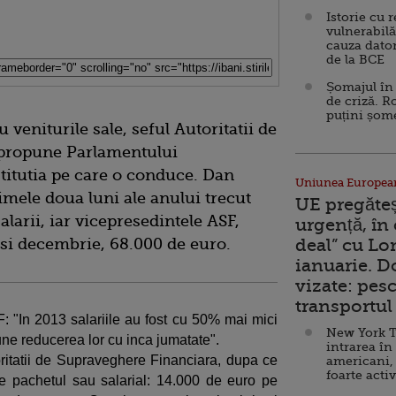
Istorie cu 
vulnerabilă
cauza dator
de la BCE
Șomajul în 
de criză. R
puțini șom
 veniturile sale, seful Autoritatii de
 propune Parlamentului
nstitutia pe care o conduce. Dan
Uniunea Europea
imele doua luni ale anului trecut
UE pregăte
larii, iar vicepresedintele ASF,
urgență, în
si decembrie, 68.000 de euro.
deal” cu Lo
ianuarie. 
vizate: pesc
transportul 
"In 2013 salariile au fost cu 50% mai mici
New York T
ne reducerea lor cu inca jumatate".
intrarea în
oritatii de Supraveghere Financiara, dupa ce
americani,
foarte acti
re pachetul sau salarial: 14.000 de euro pe