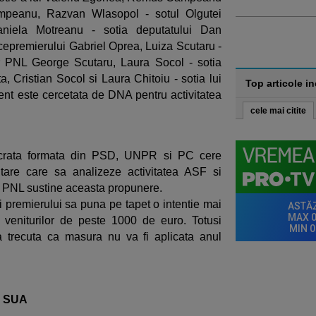
ampeanu, Razvan Wlasopol - sotul Olgutei
aniela Motreanu - sotia deputatului Dan
icepremierului Gabriel Oprea, Luiza Scutaru -
ar PNL George Scutaru, Laura Socol - sotia
a, Cristian Socol si Laura Chitoiu - sotia lui
Top articole i
nt este cercetata de DNA pentru activitatea
cele mai citite
ocrata formata din PSD, UNPR si PC cere
ntare care sa analizeze activitatea ASF si
 Si PNL sustine aceasta propunere.
i premierului sa puna pe tapet o intentie mai
 veniturilor de peste 1000 de euro. Totusi
 trecuta ca masura nu va fi aplicata anul
in SUA