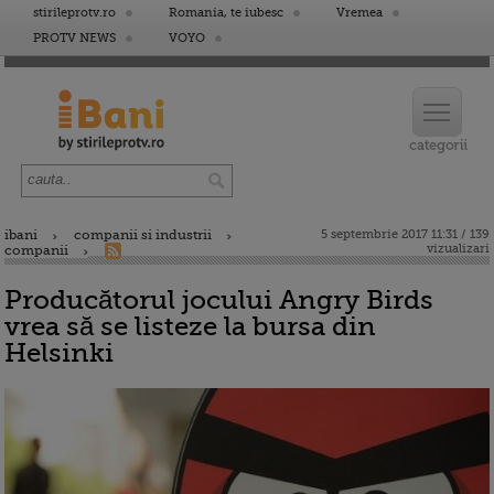
stirileprotv.ro
Romania, te iubesc
Vremea
PROTV NEWS
VOYO
ibani
companii si industrii
5 septembrie 2017 11:31 / 139
vizualizari
companii
Producătorul jocului Angry Birds
vrea să se listeze la bursa din
Helsinki