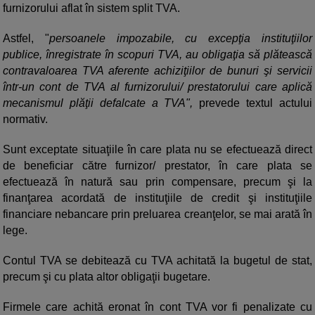
furnizorului aflat în sistem split TVA.
Astfel, "
persoanele impozabile, cu excepţia instituţiilor
publice, înregistrate în scopuri TVA, au obligaţia să plătească
contravaloarea TVA aferente achiziţiilor de bunuri şi servicii
într-un cont de TVA al furnizorului/ prestatorului care aplică
mecanismul plăţii defalcate a TVA",
prevede textul actului
normativ.
Sunt exceptate situaţiile în care plata nu se efectuează direct
de beneficiar către furnizor/ prestator, în care plata se
efectuează în natură sau prin compensare, precum şi la
finanţarea acordată de instituţiile de credit şi instituţiile
financiare nebancare prin preluarea creanţelor, se mai arată în
lege.
Contul TVA se debitează cu TVA achitată la bugetul de stat,
precum şi cu plata altor obligaţii bugetare.
Firmele care achită eronat în cont TVA vor fi penalizate cu