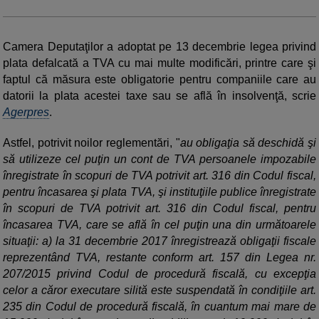
Camera Deputaţilor a adoptat pe 13 decembrie legea privind
plata defalcată a TVA cu mai multe modificări, printre care şi
faptul că măsura este obligatorie pentru companiile care au
datorii la plata acestei taxe sau se află în insolvenţă, scrie
Agerpres
.
Astfel, potrivit noilor reglementări, "
au obligaţia să deschidă şi
să utilizeze cel puţin un cont de TVA persoanele impozabile
înregistrate în scopuri de TVA potrivit art. 316 din Codul fiscal,
pentru încasarea şi plata TVA, şi instituţiile publice înregistrate
în scopuri de TVA potrivit art. 316 din Codul fiscal, pentru
încasarea TVA, care se află în cel puţin una din următoarele
situaţii: a) la 31 decembrie 2017 înregistrează obligaţii fiscale
reprezentând TVA, restante conform art. 157 din Legea nr.
207/2015 privind Codul de procedură fiscală, cu excepţia
celor a căror executare silită este suspendată în condiţiile art.
235 din Codul de procedură fiscală, în cuantum mai mare de