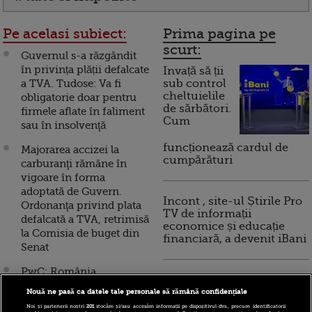
Pe acelasi subiect:
Prima pagina pe
scurt:
Guvernul s-a răzgândit
în privința plății defalcate
Invață să ții
a TVA. Tudose: Va fi
sub control
cheltuielile
obligatorie doar pentru
de sărbători.
firmele aflate în faliment
Cum
sau în insolvenţă
funcționează cardul de
Majorarea accizei la
cumpărături
carburanţi rămâne în
vigoare în forma
adoptată de Guvern.
Incont , site-ul Știrile Pro
Ordonanţa privind plata
TV de informații
defalcată a TVA, retrimisă
economice și educație
la Comisia de buget din
financiară, a devenit iBani
Senat
PwC: România
10 reguli pentru decizii
înregistrează cel mai
financiare inteligente
Nouă ne pasă ca datele tale personale să rămână confidențiale
mare deficit de încasare a
Noi și partenerii noștri
201
stocăm și/sau accesăm informații pe dispozitivul dvs., precum identificatorii