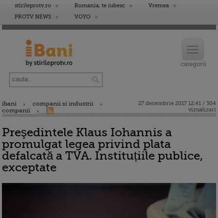
stirileprotv.ro
Romania, te iubesc
Vremea
PROTV NEWS
VOYO
ibani
companii si industrii
27 decembrie 2017 12:41 / 304
vizualizari
companii
Preşedintele Klaus Iohannis a
promulgat legea privind plata
defalcată a TVA. Instituțiile publice,
exceptate