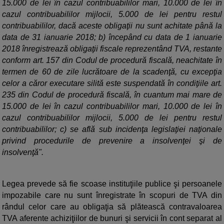
15.000 de lei în cazul contribuabililor mari, 10.000 de lei în
cazul contribuabililor mijlocii, 5.000 de lei pentru restul
contribuabililor, dacă aceste obligaţii nu sunt achitate până la
data de 31 ianuarie 2018; b) începând cu data de 1 ianuarie
2018 înregistrează obligaţii fiscale reprezentând TVA, restante
conform art. 157 din Codul de procedură fiscală, neachitate în
termen de 60 de zile lucrătoare de la scadenţă, cu excepţia
celor a căror executare silită este suspendată în condiţiile art.
235 din Codul de procedură fiscală, în cuantum mai mare de
15.000 de lei în cazul contribuabililor mari, 10.000 de lei în
cazul contribuabililor mijlocii, 5.000 de lei pentru restul
contribuabililor; c) se află sub incidenţa legislaţiei naţionale
privind procedurile de prevenire a insolvenţei şi de
insolvenţă".
Legea prevede să fie scoase instituţiile publice şi persoanele
impozabile care nu sunt înregistrate în scopuri de TVA din
rândul celor care au obligaţia să plătească contravaloarea
TVA aferente achiziţiilor de bunuri şi servicii în cont separat al