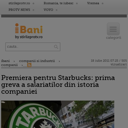
stirileprotv.ro
Romania, te iubesc
Vremea
PROTV NEWS
VOYO
ibani
companii si industrii
18 iulie 2011 07:25 / 505
vizualizari
companii
Premiera pentru Starbucks: prima
greva a salariatilor din istoria
companiei