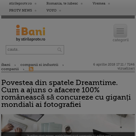
stirileprotv.ro
Romania, te iubesc
Vremea
PROTV NEWS
VOYO
ibani
companii si industrii
6 aprilie 2018 17:11 / 7246
vizualizari
companii
Povestea din spatele Dreamtime.
Cum a ajuns o afacere 100%
românească să concureze cu giganți
mondiali ai fotografiei