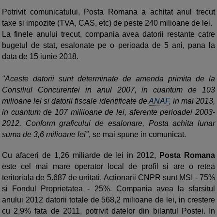
Potrivit comunicatului, Posta Romana a achitat anul trecut
taxe si impozite (TVA, CAS, etc) de peste 240 milioane de lei.
La finele anului trecut, compania avea datorii restante catre
bugetul de stat, esalonate pe o perioada de 5 ani, pana la
data de 15 iunie 2018.
"Aceste datorii sunt determinate de amenda primita de la
Consiliul Concurentei in anul 2007, in cuantum de 103
milioane lei si datorii fiscale identificate de
ANAF
, in mai 2013,
in cuantum de 107 miliioane de lei, aferente perioadei 2003-
2012. Conform graficului de esalonare, Posta achita lunar
suma de 3,6 milioane lei"
, se mai spune in comunicat.
Cu afaceri de 1,26 miliarde de lei in 2012,
Posta Romana
este cel mai mare operator local de profil si are o retea
teritoriala de 5.687 de unitati. Actionarii CNPR sunt MSI - 75%
si Fondul Proprietatea - 25%. Compania avea la sfarsitul
anului 2012 datorii totale de 568,2 milioane de lei, in crestere
cu 2,9% fata de 2011, potrivit datelor din bilantul Postei. In