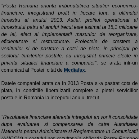
"Posta Romana anunta imbunatatirea situatiei economico-
financiare, inregistrand profit in fiecare luna a ultimului
trimestru al anului 2013. Astfel, profitul operational al
trimestrului patru al anului trecut este estimat la 15,1 milioane
de lei, efect al implementarii masurilor de reorganizare,
eficientizare si restructurare. Proiectele de crestere a
veniturilor si de pastrare a cotei de piata, in principal pe
sectorul trimiterilor postale, au inregistrat primele efecte in
privinta situatiei financiare a companiei"
, se arata intr-un
comunicat al Postei, citat de
Mediafax
.
Datele companiei arata ca in 2013 Posta si-a pastrat cota de
piata, in conditiile liberalizarii complete a pietei serviciilor
postale in Romania la inceputul anului trecut.
"Rezultatele financiare aferente intregului an vor fi consolidate
dupa evaluarea si compensarea de catre Autoritatea
Nationala pentru Administrare si Reglementare in Comunicatii
(ANCOM) a costului net, rezultat din obligatia Postei Romane