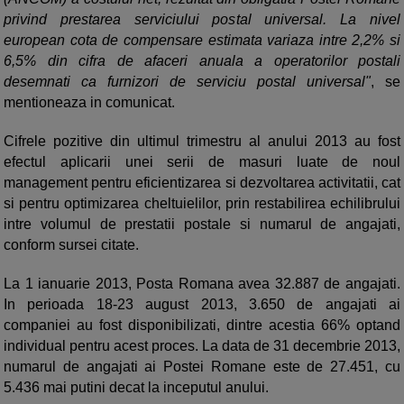
privind prestarea serviciului postal universal. La nivel
european cota de compensare estimata variaza intre 2,2% si
6,5% din cifra de afaceri anuala a operatorilor postali
desemnati ca furnizori de serviciu postal universal"
, se
mentioneaza in comunicat.
Cifrele pozitive din ultimul trimestru al anului 2013 au fost
efectul aplicarii unei serii de masuri luate de noul
management pentru eficientizarea si dezvoltarea activitatii, cat
si pentru optimizarea cheltuielilor, prin restabilirea echilibrului
intre volumul de prestatii postale si numarul de angajati,
conform sursei citate.
La 1 ianuarie 2013, Posta Romana avea 32.887 de angajati.
In perioada 18-23 august 2013, 3.650 de angajati ai
companiei au fost disponibilizati, dintre acestia 66% optand
individual pentru acest proces. La data de 31 decembrie 2013,
numarul de angajati ai Postei Romane este de 27.451, cu
5.436 mai putini decat la inceputul anului.