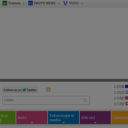
Vremea
PROTV NEWS
VOYO
1 EUR
1 USD
1 GBP
1 CHF
i si
Tehnologie si
Auto
Job-uri
Lifestyl
i
media