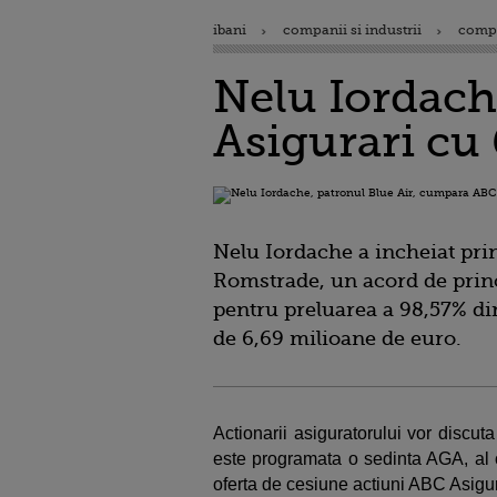
ibani
companii si industrii
comp
Nelu Iordach
Asigurari cu 
Nelu Iordache a incheiat prin
Romstrade, un acord de princ
pentru preluarea a 98,57% din 
de 6,69 milioane de euro.
Actionarii asiguratorului vor discut
este programata o sedinta AGA, al c
oferta de cesiune actiuni ABC Asigu