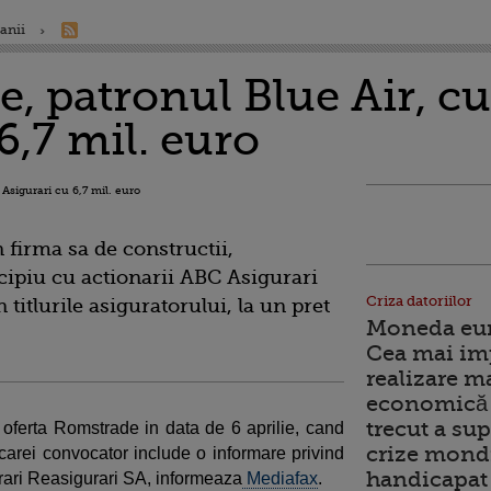
anii
e, patronul Blue Air, 
6,7 mil. euro
 firma sa de constructii,
ipiu cu actionarii ABC Asigurari
Criza datoriilor
titlurile asiguratorului, la un pret
Moneda euro
Cea mai im
realizare m
economică 
trecut a sup
a oferta Romstrade in data de 6 aprilie, cand
crize mondi
arei convocator include o informare privind
handicapat 
rari Reasigurari SA, informeaza
Mediafax
.