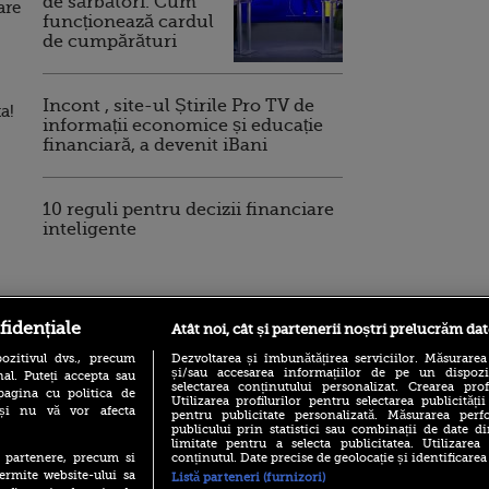
de sărbători. Cum
are
funcționează cardul
de cumpărături
Incont , site-ul Știrile Pro TV de
a!
informații economice și educație
financiară, a devenit iBani
10 reguli pentru decizii financiare
inteligente
ro
foodstory.ro
Procinema.ro
fidențiale
Atât noi, cât și partenerii noștri prelucrăm dat
ozitivul dvs., precum
Dezvoltarea și îmbunătățirea serviciilor. Măsurarea
și/sau accesarea informațiilor de pe un dispoziti
al. Puteți accepta sau
selectarea conținutului personalizat. Crearea prof
pagina cu politica de
Utilizarea profilurilor pentru selectarea publicității
i și nu vă vor afecta
pentru publicitate personalizată. Măsurarea perfo
publicului prin statistici sau combinații de date di
limitate pentru a selecta publicitatea. Utilizarea
conținutul. Date precise de geolocație și identificarea
te partenere, precum si
ermite website-ului sa
Listă parteneri (furnizori)
(P) Descoperă Lumea