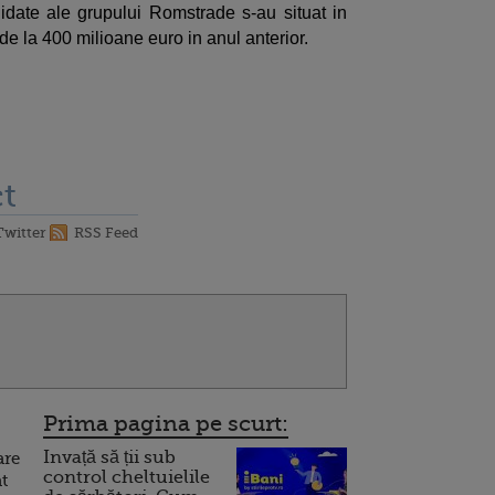
idate ale grupului Romstrade s-au situat in
e la 400 milioane euro in anul anterior.
t
Twitter
RSS Feed
Prima pagina pe scurt:
Invață să ții sub
are
control cheltuielile
t