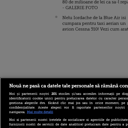
80 de milioane de lei ca sa-l rep
- GALERIE FOTO
Nelu Iordache de la Blue Air isi
cumpara pentru taxi aerian un
avion Cessna 510! Vezi cum arat
Stirileprotv.ro
ilike-it.
Nouă ne pasă ca datele tale personale să rămână con
Noi și partenerii noștri
201
stocăm și/sau accesăm informații pe disp
identificatorii cookie unici pentru prelucrarea datelor cu caracter person
gestiona alegerile dvs. făcând clic mai jos sau în orice moment, pe 
confidențialitate. Aceste alegeri vor fi raportate partenerilor noștr
navigarea.
Mai multe detalii
Noi si partenerii nostri (retelele de socializare si agentiile de publicita
Furtuni puternice au lovit
furnizorii nostri de servicii de date analitice) prelucram date pentru a p
România după caniculă.