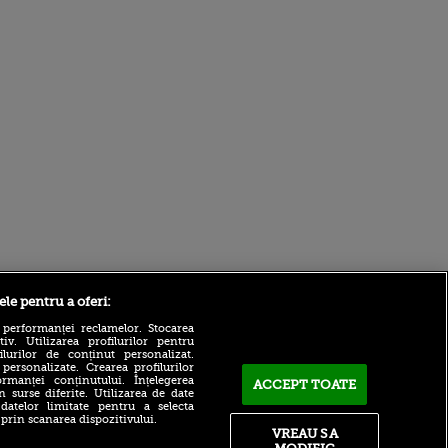
Sport.ro
ele pentru a oferi:
 performanței reclamelor. Stocarea
v. Utilizarea profilurilor pentru
ilurilor de conținut personalizat.
 personalizate. Crearea profilurilor
rmanței conținutului. Înțelegerea
ACCEPT TOATE
n surse diferite. Utilizarea de date
 datelor limitate pentru a selecta
 prin scanarea dispozitivului.
Victor Pițurcă știe cine va
VREAU SA
câștiga Superliga: ”E