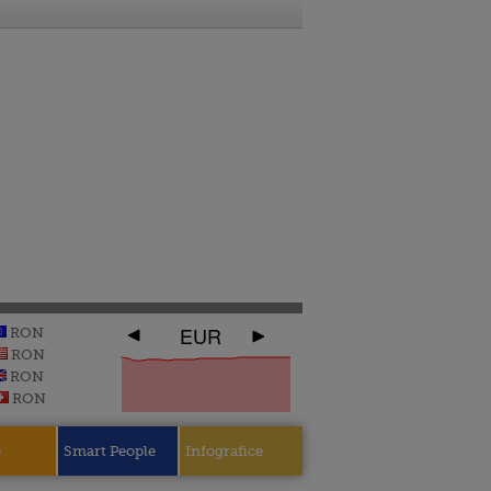
EUR
RON
RON
RON
RON
e
Smart People
Infografice