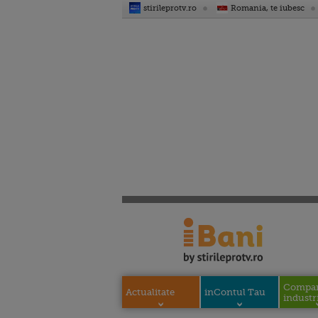
stirileprotv.ro
Romania, te iubesc
Compani
Actualitate
inContul Tau
industri