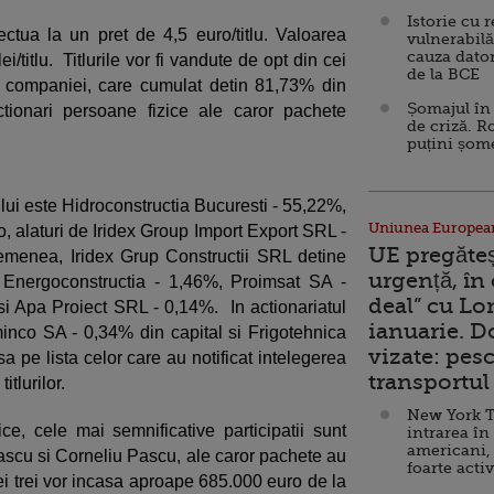
Istorie cu 
ctua la un pret de 4,5 euro/titlu. Valoarea
vulnerabilă
cauza dator
/titlu. Titlurile vor fi vandute de opt din cei
de la BCE
i companiei, care cumulat detin 81,73% din
Șomajul în 
ctionari persoane fizice ale caror pachete
de criză. R
puțini șom
lui este Hidroconstructia Bucuresti - 55,22%,
Uniunea Europea
, alaturi de Iridex Group Import Export SRL -
UE pregăte
enea, Iridex Grup Constructii SRL detine
urgență, în
, Energoconstructia - 1,46%, Proimsat SA -
deal” cu Lo
 Apa Proiect SRL - 0,14%. In actionariatul
ianuarie. 
inco SA - 0,34% din capital si Frigotehnica
vizate: pesc
 pe lista celor care au notificat intelegerea
transportul 
tlurilor.
New York T
e, cele mai semnificative participatii sunt
intrarea în
americani,
Pascu si Corneliu Pascu, ale caror pachete au
foarte acti
i trei vor incasa aproape 685.000 euro de la