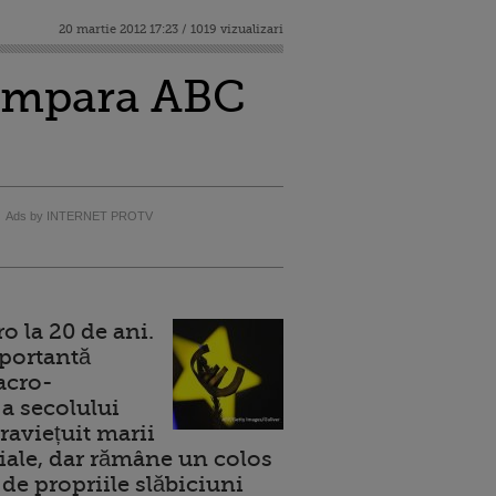
20 martie 2012 17:23 / 1019 vizualizari
cumpara ABC
Ads by INTERNET PROTV
 la 20 de ani.
portantă
acro-
a secolului
raviețuit marii
ale, dar rămâne un colos
de propriile slăbiciuni