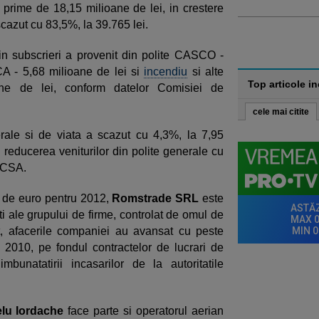
 prime de 18,15 milioane de lei, in crestere
 scazut cu 83,5%, la 39.765 lei.
in subscrieri a provenit din polite CASCO -
A - 5,68 milioane de lei si
incendiu
si alte
Top articole i
oane de lei, conform datelor Comisiei de
cele mai citite
erale si de viata a scazut cu 4,3%, la 7,95
de reducerea veniturilor din polite generale cu
it CSA.
 de euro pentru 2012,
Romstrade SRL
este
i ale grupului de firme, controlat de omul de
t, afacerile companiei au avansat cu peste
2010, pe fondul contractelor de lucrari de
mbunatatirii incasarilor de la autoritatile
lu Iordache
face parte si operatorul aerian