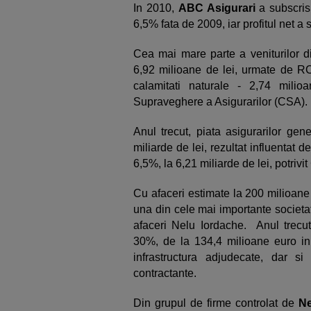
In 2010,
ABC Asigurari
a subscris
6,5% fata de 2009, iar profitul net a
Cea mai mare parte a veniturilor d
6,92 milioane de lei, urmate de RC
calamitati naturale - 2,74 mili
Supraveghere a Asigurarilor (CSA).
Anul trecut, piata asigurarilor gen
miliarde de lei, rezultat influentat 
6,5%, la 6,21 miliarde de lei, potriv
Cu afaceri estimate la 200 milioane
una din cele mai importante societat
afaceri Nelu Iordache. Anul trecu
30%, de la 134,4 milioane euro in 
infrastructura adjudecate, dar si i
contractante.
Din grupul de firme controlat de
Ne