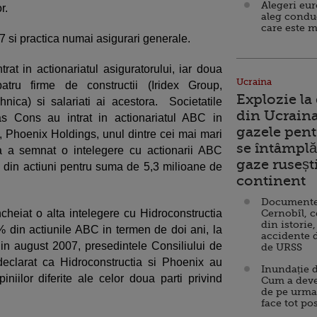
Alegeri eu
or.
aleg condu
care este m
97 si practica numai asigurari generale.
trat in actionariatul asiguratorului, iar doua
Ucraina
atru firme de constructii (Iridex Group,
Explozie la
hnica) si salariati ai acestora. Societatile
din Ucraina
s Cons au intrat in actionariatul ABC in
gazele pent
, Phoenix Holdings, unul dintre cei mai mari
se întâmplă 
ca a semnat o intelegere cu actionarii ABC
gaze ruseșt
din actiuni pentru suma de 5,3 milioane de
continent
Documente d
heiat o alta intelegere cu Hidroconstructia
Cernobîl, c
din istorie,
5% din actiunile ABC in termen de doi ani, la
accidente 
, in august 2007, presedintele Consiliului de
de URSS
declarat ca Hidroconstructia si Phoenix au
Inundație d
iniilor diferite ale celor doua parti privind
Cum a deve
de pe urma
face tot po