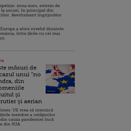
repetiție: zona euro, extrem de
 la șocuri, în principal din
iilor. Avertisment îngrijorător
Europa a atins nivelul dinainte
omânia, între țările cu cei mai
eri
na
ște măsuri de
 cazul unui ”no
ndra, din
Domeniile
uitul şi
rutier şi aerian
imes: UE vrea să interzică
 țările membre a cetăţenilor
 din cauza pandemiei încă
ve din SUA