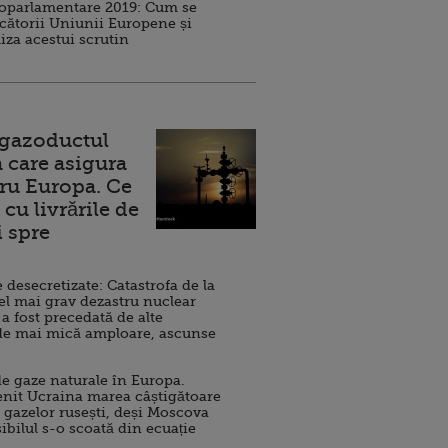
roparlamentare 2019: Cum se
cătorii Uniunii Europene și
iza acestui scrutin
 gazoductul
 care asigura
ru Europa. Ce
cu livrările de
i spre
esecretizate: Catastrofa de la
el mai grav dezastru nuclear
 a fost precedată de alte
de mai mică amploare, ascunse
e gaze naturale în Europa.
nit Ucraina marea câștigătoare
 gazelor rusești, deși Moscova
sibilul s-o scoată din ecuație