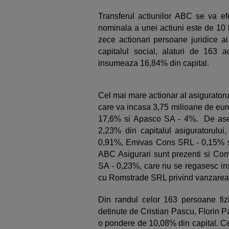
Transferul actiunilor ABC se va efe
nominala a unei actiuni este de 10 lei
zece actionari persoane juridice a
capitalul social, alaturi de 163 a
insumeaza 16,84% din capital.
Cel mai mare actionar al asiguratoru
care va incasa 3,75 milioane de euro
17,6% si Apasco SA - 4%. De asem
2,23% din capitalul asiguratorului
0,91%, Emivas Cons SRL - 0,15% si
ABC Asigurari sunt prezenti si Com
SA - 0,23%, care nu se regasesc insa
cu Romstrade SRL privind vanzarea ti
Din randul celor 163 persoane fizic
detinute de Cristian Pascu, Florin 
o pondere de 10,08% din capital. Ce