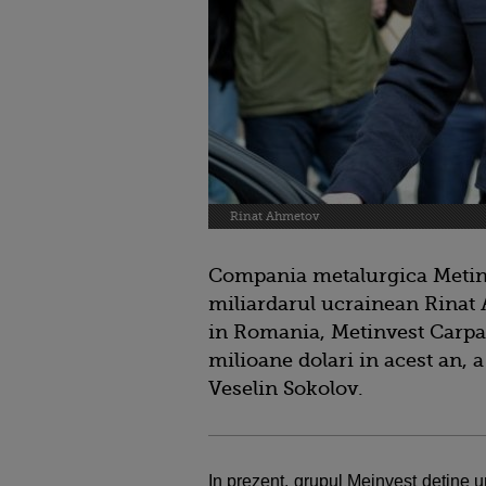
Rinat Ahmetov
Compania metalurgica Metinv
miliardarul ucrainean Rinat 
in Romania, Metinvest Carpat
milioane dolari in acest an, a 
Veselin Sokolov.
In prezent, grupul Meinvest detine un