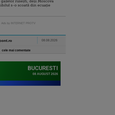
 gazelor rusești, deși Moscova
sibilul s-o scoată din ecuație
Ads by INTERNET PROTV
ncont.ro
08.08.2026
cele mai comentate