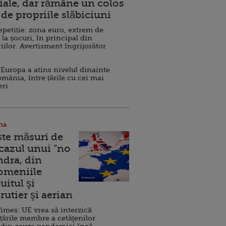
ale, dar rămâne un colos
de propriile slăbiciuni
repetiție: zona euro, extrem de
 la șocuri, în principal din
iilor. Avertisment îngrijorător
Europa a atins nivelul dinainte
omânia, între țările cu cei mai
eri
na
ște măsuri de
 cazul unui ”no
ndra, din
Domeniile
uitul şi
rutier şi aerian
imes: UE vrea să interzică
 țările membre a cetăţenilor