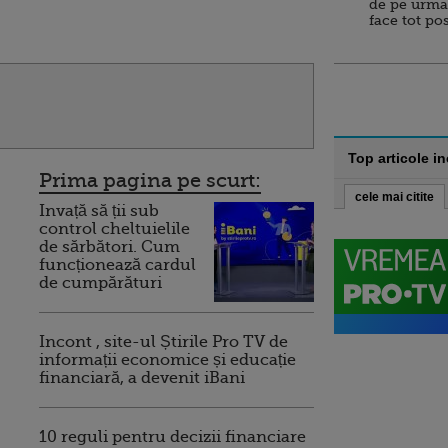
de pe urma
face tot po
Top articole i
Prima pagina pe scurt:
cele mai citite
Invață să ții sub
control cheltuielile
de sărbători. Cum
funcționează cardul
de cumpărături
Incont , site-ul Știrile Pro TV de
informații economice și educație
financiară, a devenit iBani
10 reguli pentru decizii financiare