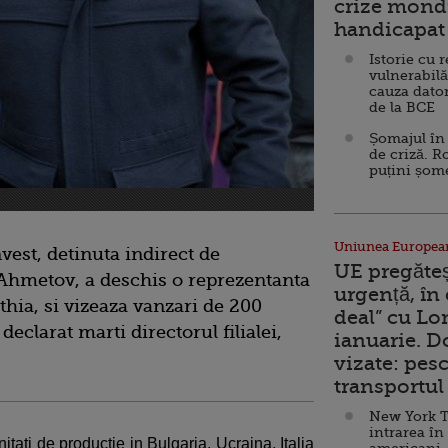
crize mondi
handicapat 
Istorie cu 
vulnerabilă
cauza dator
de la BCE
Șomajul în 
de criză. R
puțini șom
Uniunea Europea
est, detinuta indirect de
UE pregăte
Ahmetov, a deschis o reprezentanta
urgență, în
hia, si vizeaza vanzari de 200
deal” cu Lo
declarat marti directorul filialei,
ianuarie. 
vizate: pesc
transportul 
New York T
intrarea în
itati de productie in Bulgaria, Ucraina, Italia