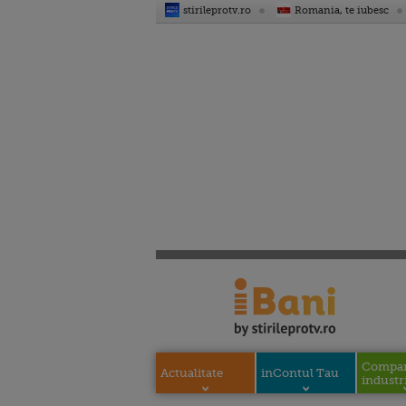
stirileprotv.ro
Romania, te iubesc
Compani
Actualitate
inContul Tau
industri