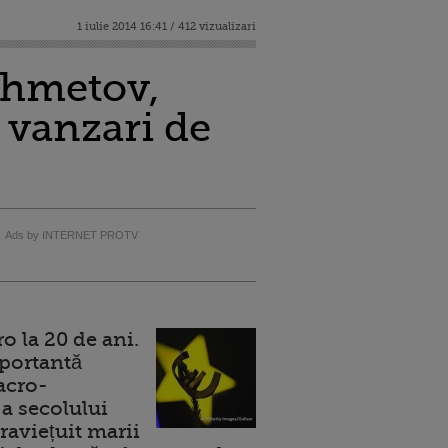
1 iulie 2014 16:41 / 412 vizualizari
Ahmetov,
 vanzari de
Ads by INTERNET PROTV
 la 20 de ani.
portantă
acro-
a secolului
raviețuit marii