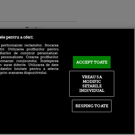
Sport.ro
ele pentru a oferi:
 performanței reclamelor. Stocarea
v. Utilizarea profilurilor pentru
ilurilor de conținut personalizat.
 personalizate. Crearea profilurilor
rmanței conținutului. Înțelegerea
ACCEPT TOATE
n surse diferite. Utilizarea de date
 datelor limitate pentru a selecta
MERCATO ANGLIA 2026 |
 prin scanarea dispozitivului.
ldau din
Vezi aici toate mutările verii
VREAU SA
 și
făcute în Premier League
MODIFIC
 logodnica
(EXCLUSIV pe VOYO)
SETARILE
 sunt
INDIVIDUAL
ă criminală
Bogdan Lobonț și Robert
Niță sunt invitații lui Andrei
ntru
Grecu la Matinal (VOYO
ita lui,
SPORT 1)
RESPING TOATE
t tată!
Gabriel Cîrstean: „Nu pot
, Adela
spune «nu» unei echipe din
rol
Liga 1”. Fan Messi,
V
mijlocașul visează să calce
pe urmele lui Darius Olaru