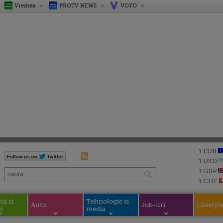
Vremea
PROTV NEWS
VOYO
1 EUR
1 USD
1 GBP
1 CHF
i si
Tehnologie si
Auto
Job-uri
Lifestyl
i
media