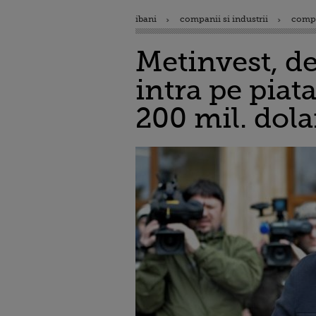
ibani
companii si industrii
comp
Metinvest, d
intra pe piat
200 mil. dola