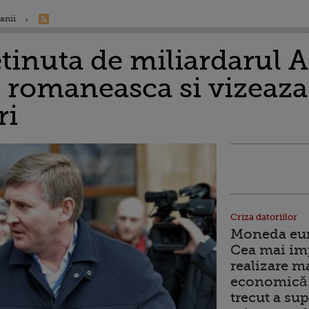
anii
etinuta de miliardarul 
a romaneasca si vizeaza
ri
Criza datoriilor
Moneda euro
Cea mai im
realizare m
economică 
trecut a sup