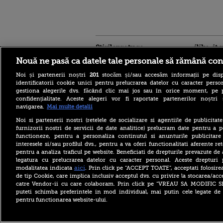
Stirileprotv.ro
ilike-it.
Nouă ne pasă ca datele tale personale să rămână con
Noi și partenerii noștri
201
stocăm și/sau accesăm informații pe disp
identificatorii cookie unici pentru prelucrarea datelor cu caracter person
gestiona alegerile dvs. făcând clic mai jos sau în orice moment, pe 
confidențialitate. Aceste alegeri vor fi raportate partenerilor noștr
Dunărea rămâne la
navigarea.
Mai multe detalii
Cernavodă la nivelul din 3
august. În Ungaria, debitul a
Noi si partenerii nostri (retelele de socializare si agentiile de publicita
crescut cu 6 centimetri în
furnizorii nostri de servicii de date analitice) prelucram date pentru a p
ultimele 3 zile la Paks
functioneze, pentru a personaliza continutul si anunturile publicitare
Vremea azi, 8 august 2026.
interesele si/sau profilul dvs., pentru a va oferi functionalitati aferente ret
România este împărțită între
pentru a analiza traficul pe website. Beneficiati de drepturile prevazute de
caniculă și furtună
legatura cu prelucrarea datelor cu caracter personal. Aceste drepturi 
aici
modalitatea indicata
. Prin click pe “ACCEPT TOATE”, acceptati folosire
Andreea Esca, Pavel Bartoș,
de tip Cookie, care implica inclusiv acceptul dvs. cu privire la stocarea/acc
Andi Moisescu și Cabral,
surpriza PRO TV pe scena
catre Vendor-ii cu care colaboram. Prin click pe “VREAU SA MODIFIC 
UNTOLD. „Ne vedem în
puteti schimba preferintele in mod individual, mai putin cele legate de 
toamnă!”
pentru functionarea website-ului.