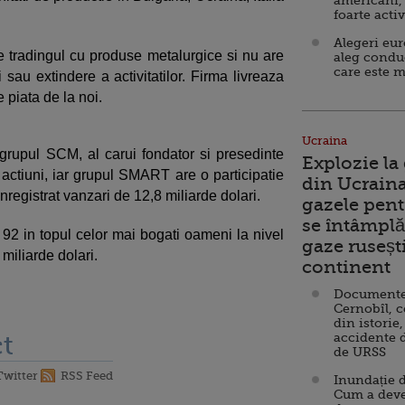
americani,
foarte acti
Alegeri eu
tradingul cu produse metalurgice si nu are
aleg condu
care este m
 sau extindere a activitatilor. Firma livreaza
 piata de la noi.
Ucraina
grupul SCM, al carui fondator si presedinte
Explozie la
ctiuni, iar grupul SMART are o participatie
din Ucraina
nregistrat vanzari de 12,8 miliarde dolari.
gazele pent
se întâmplă 
 92 in topul celor mai bogati oameni la nivel
gaze ruseșt
miliarde dolari.
continent
Documente d
Cernobîl, c
din istorie,
t
accidente 
de URSS
Twitter
RSS Feed
Inundație d
Cum a deve