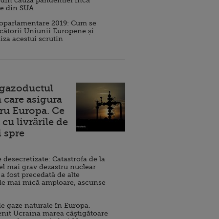
 din cauza pandemiei încă
ve din SUA
roparlamentare 2019: Cum se
cătorii Uniunii Europene și
iza acestui scrutin
 gazoductul
 care asigura
ru Europa. Ce
cu livrările de
i spre
esecretizate: Catastrofa de la
el mai grav dezastru nuclear
 a fost precedată de alte
de mai mică amploare, ascunse
e gaze naturale în Europa.
nit Ucraina marea câștigătoare