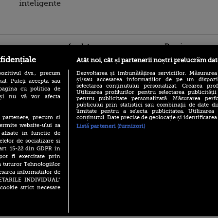
inteligente
ro
foodstory.ro
Procinema.ro
fidențiale
Atât noi, cât și partenerii noștri prelucrăm dat
ozitivul dvs., precum
Dezvoltarea și îmbunătățirea serviciilor. Măsurarea
și/sau accesarea informațiilor de pe un dispoziti
al. Puteți accepta sau
selectarea conținutului personalizat. Crearea prof
pagina cu politica de
Utilizarea profilurilor pentru selectarea publicității
i și nu vă vor afecta
pentru publicitate personalizată. Măsurarea perfo
publicului prin statistici sau combinații de date di
limitate pentru a selecta publicitatea. Utilizarea
(P) Descoperă Lumea
conținutul. Date precise de geolocație și identificarea
te partenere, precum si
Nikolaj Coster-Wa
Evenimentelor din România
ermite website-ului sa
Listă parteneri (furnizori)
Urzeala Tronurilor
cu Transilvania Events!
 afisate in functie de
Annabelle Wallis,
lui Sebastian Stan,
elelor de socializare si
(P) Raku, gaming intens și o
prinși într-o curs
 art. 15-22 din GDPR in
pauză binemeritată cu...
pizza Guseppe
pot fi exercitate prin
Emoții intense pe
a tuturor Tehnologiilor
Sebastian Stan! Iub
(P) Poți folosi bonurile de
esarea informatiilor de
Annabelle, l-a făcu
masă pentru a comanda
SETARILE INDIVIDUAL”
mâncare acasă? Lista
Din 14 septembrie
cookie strict necesare
aplicațiilor care le acceptă
Popescu revine în 
principal la Pro T