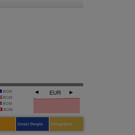
EUR
RON
RON
RON
RON
e
Smart People
Infografice