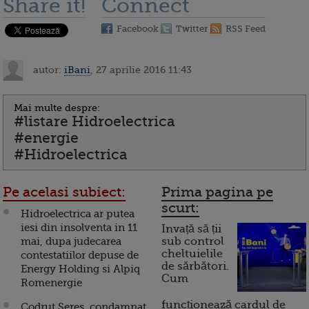
Share it!
Connect
Facebook
Twitter
RSS Feed
autor:
iBani
, 27 aprilie 2016 11:43
Mai multe despre:
#listare Hidroelectrica
#energie
#Hidroelectrica
Pe acelasi subiect:
Prima pagina pe
scurt:
Hidroelectrica ar putea
iesi din insolventa in 11
Invață să ții
mai, dupa judecarea
sub control
cheltuielile
contestatiilor depuse de
de sărbători.
Energy Holding si Alpiq
Cum
Romenergie
funcționează cardul de
Codrut Seres, condamnat