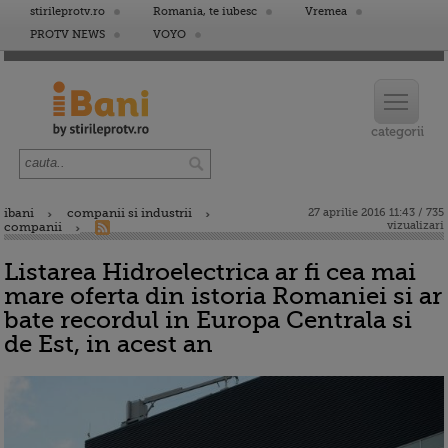
stirileprotv.ro
Romania, te iubesc
Vremea
PROTV NEWS
VOYO
ibani
companii si industrii
27 aprilie 2016 11:43 / 735
vizualizari
companii
Listarea Hidroelectrica ar fi cea mai
mare oferta din istoria Romaniei si ar
bate recordul in Europa Centrala si
de Est, in acest an