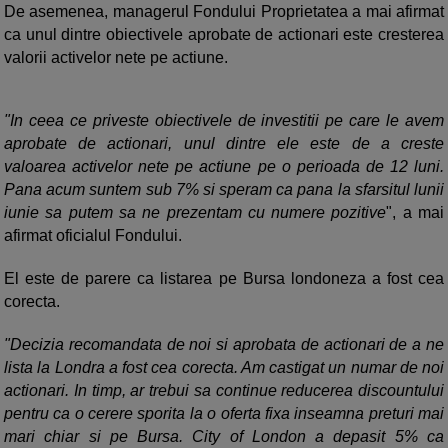
De asemenea, managerul Fondului Proprietatea a mai afirmat
ca unul dintre obiectivele aprobate de actionari este cresterea
valorii activelor nete pe actiune.
"In ceea ce priveste obiectivele de investitii pe care le avem
aprobate de actionari, unul dintre ele este de a creste
valoarea activelor nete pe actiune pe o perioada de 12 luni.
Pana acum suntem sub 7% si speram ca pana la sfarsitul lunii
iunie sa putem sa ne prezentam cu numere pozitive
", a mai
afirmat oficialul Fondului.
El este de parere ca listarea pe Bursa londoneza a fost cea
corecta.
"Decizia recomandata de noi si aprobata de actionari de a ne
lista la Londra a fost cea corecta. Am castigat un numar de noi
actionari. In timp, ar trebui sa continue reducerea discountului
pentru ca o cerere sporita la o oferta fixa inseamna preturi mai
mari chiar si pe Bursa. City of London a depasit 5% ca