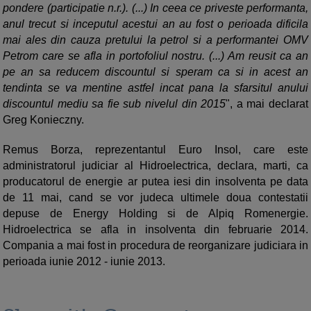
pondere (participatie n.r.). (...) In ceea ce priveste performanta,
anul trecut si inceputul acestui an au fost o perioada dificila
mai ales din cauza pretului la petrol si a performantei OMV
Petrom care se afla in portofoliul nostru. (...) Am reusit ca an
pe an sa reducem discountul si speram ca si in acest an
tendinta se va mentine astfel incat pana la sfarsitul anului
discountul mediu sa fie sub nivelul din 2015
", a mai declarat
Greg Konieczny.
Remus Borza, reprezentantul Euro Insol, care este
administratorul judiciar al Hidroelectrica, declara, marti, ca
producatorul de energie ar putea iesi din insolventa pe data
de 11 mai, cand se vor judeca ultimele doua contestatii
depuse de Energy Holding si de Alpiq Romenergie.
Hidroelectrica se afla in insolventa din februarie 2014.
Compania a mai fost in procedura de reorganizare judiciara in
perioada iunie 2012 - iunie 2013.