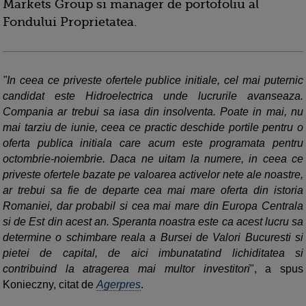
Markets Group si manager de portofoliu al
Fondului Proprietatea.
"In ceea ce priveste ofertele publice initiale, cel mai puternic
candidat este Hidroelectrica unde lucrurile avanseaza.
Compania ar trebui sa iasa din insolventa. Poate in mai, nu
mai tarziu de iunie, ceea ce practic deschide portile pentru o
oferta publica initiala care acum este programata pentru
octombrie-noiembrie. Daca ne uitam la numere, in ceea ce
priveste ofertele bazate pe valoarea activelor nete ale noastre,
ar trebui sa fie de departe cea mai mare oferta din istoria
Romaniei, dar probabil si cea mai mare din Europa Centrala
si de Est din acest an. Speranta noastra este ca acest lucru sa
determine o schimbare reala a Bursei de Valori Bucuresti si
pietei de capital, de aici imbunatatind lichiditatea si
contribuind la atragerea mai multor investitori
", a spus
Konieczny, citat de
Agerpres
.