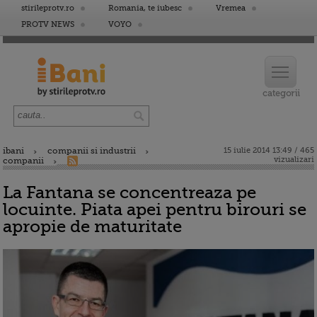
stirileprotv.ro
Romania, te iubesc
Vremea
PROTV NEWS
VOYO
ibani
companii si industrii
15 iulie 2014 13:49 / 465
vizualizari
companii
La Fantana se concentreaza pe
locuinte. Piata apei pentru birouri se
apropie de maturitate