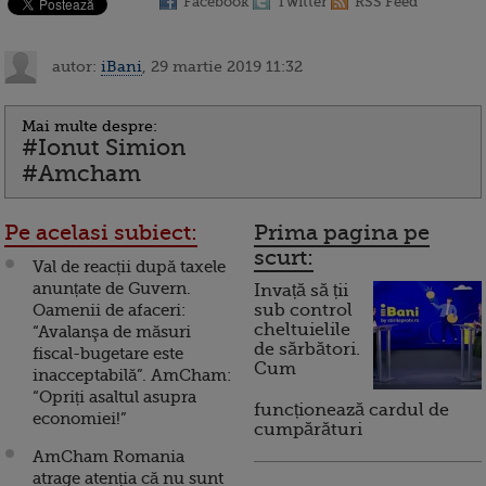
Facebook
Twitter
RSS Feed
autor:
iBani
, 29 martie 2019 11:32
Mai multe despre:
#Ionut Simion
#Amcham
Pe acelasi subiect:
Prima pagina pe
scurt:
Val de reacții după taxele
anunțate de Guvern.
Invață să ții
Oamenii de afaceri:
sub control
cheltuielile
“Avalanşa de măsuri
de sărbători.
fiscal-bugetare este
Cum
inacceptabilă”. AmCham:
“Opriți asaltul asupra
funcționează cardul de
economiei!”
cumpărături
AmCham Romania
atrage atenția că nu sunt