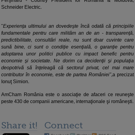
Perşinaru - Country President for Romania & Moldova,
Schneider Electric.
"
Experienţa ultimului an dovedeşte încă odată că principiile
fundamentale pentru care milităm an de an - transparenţă,
predictibilitate, consultări reale, nu sunt doar cuvinte care
sună bine, ci sunt o condiţie esenţială, o garanţie pentru
adoptarea unor politici publice cu impact benefic pentru
economie şi societate. Ne dorim ca decidenţii şi populaţia
deopotrivă să înţeleagă că sectorul privat, cel mai mare
contributor în economie, este de partea României"
,a precizat
Ionuţ Simion.
AmCham România este o asociaţie de afaceri ce reuneşte
peste 430 de companii americane, internaţionale şi româneşti.
Share it!
Connect