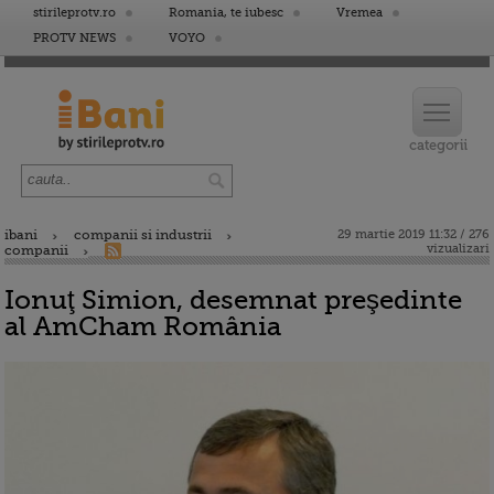
stirileprotv.ro
Romania, te iubesc
Vremea
PROTV NEWS
VOYO
ibani
companii si industrii
29 martie 2019 11:32 / 276
vizualizari
companii
Ionuţ Simion, desemnat preşedinte
al AmCham România