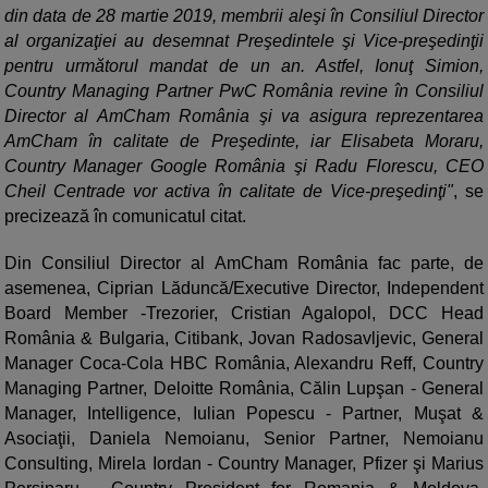
din data de 28 martie 2019, membrii aleşi în Consiliul Director
al organizaţiei au desemnat Preşedintele şi Vice-preşedinţii
pentru următorul mandat de un an. Astfel, Ionuţ Simion,
Country Managing Partner PwC România revine în Consiliul
Director al AmCham România şi va asigura reprezentarea
AmCham în calitate de Preşedinte, iar Elisabeta Moraru,
Country Manager Google România şi Radu Florescu, CEO
Cheil Centrade vor activa în calitate de Vice-preşedinţi"
, se
precizează în comunicatul citat.
Din Consiliul Director al AmCham România fac parte, de
asemenea, Ciprian Lăduncă/Executive Director, Independent
Board Member -Trezorier, Cristian Agalopol, DCC Head
România & Bulgaria, Citibank, Jovan Radosavljevic, General
Manager Coca-Cola HBC România, Alexandru Reff, Country
Managing Partner, Deloitte România, Călin Lupşan - General
Manager, Intelligence, Iulian Popescu - Partner, Muşat &
Asociaţii, Daniela Nemoianu, Senior Partner, Nemoianu
Consulting, Mirela Iordan - Country Manager, Pfizer şi Marius