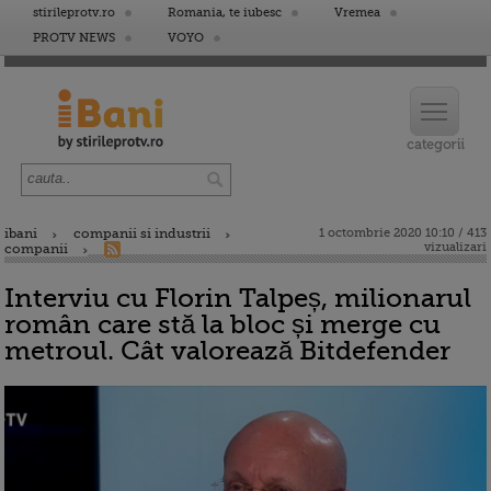
stirileprotv.ro
Romania, te iubesc
Vremea
PROTV NEWS
VOYO
ibani
companii si industrii
1 octombrie 2020 10:10 / 413
vizualizari
companii
Interviu cu Florin Talpeș, milionarul
român care stă la bloc și merge cu
metroul. Cât valorează Bitdefender