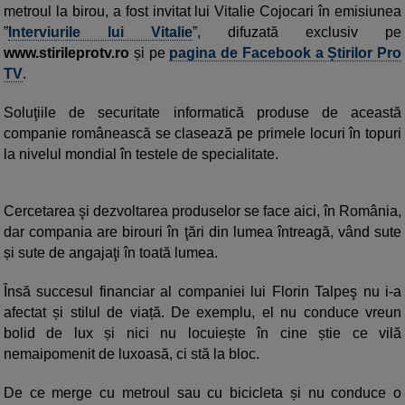
metroul la birou, a fost invitat lui Vitalie Cojocari în emisiunea
”
Interviurile lui Vitalie
”, difuzată exclusiv pe
www.stirileprotv.ro
și pe
pagina de Facebook a Știrilor Pro
TV
.
Soluţiile de securitate informatică produse de această
companie românească se clasează pe primele locuri în topuri
la nivelul mondial în testele de specialitate.
Cercetarea şi dezvoltarea produselor se face aici, în România,
dar compania are birouri în ţări din lumea întreagă, vând sute
și sute de angajaţi în toată lumea.
Însă succesul financiar al companiei lui Florin Talpeş nu i-a
afectat și stilul de viață. De exemplu, el nu conduce vreun
bolid de lux și nici nu locuiește în cine știe ce vilă
nemaipomenit de luxoasă, ci stă la bloc.
De ce merge cu metroul sau cu bicicleta și nu conduce o