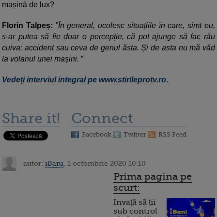
mașină de lux?
Florin Talpeș:
”
În general, ocolesc situațiile în care, simt eu,
s-ar putea să fie doar o percepție, că pot ajunge să fac rău
cuiva: accident sau ceva de genul ăsta. Și de asta nu mă văd
la volanul unei mașini.
”
Vedeți interviul integral pe www.stirileprotv.ro.
Share it!
Connect
Facebook
Twitter
RSS Feed
autor:
iBani
, 1 octombrie 2020 10:10
Prima pagina pe
scurt:
Invață să ții
sub control