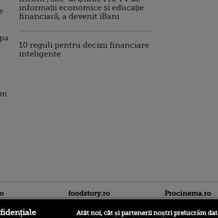
informații economice și educație
e
financiară, a devenit iBani
apa
10 reguli pentru decizii financiare
inteligente
om
ro
foodstory.ro
Procinema.ro
fidențiale
Atât noi, cât și partenerii noștri prelucrăm dat