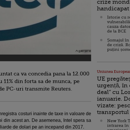
crize mondi
handicapat 
Istorie cu 
vulnerabilă
cauza dator
de la BCE
Șomajul în 
de criză. R
puțini șom
Uniunea Europea
untat ca va concedia pana la 12.000
UE pregăte
au 11% din forta sa de munca, pe
urgență, în
 de PC-uri transmite Reuters.
deal” cu Lo
ianuarie. 
vizate: pesc
transportul 
registra costuri inainte de taxe in valoare de
 doi din acest an. De asemenea, Intel spera sa
New York T
intrarea în
liarde de dolari pe an incepand din 2017.