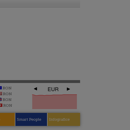
EUR
RON
RON
RON
RON
e
Smart People
Infografice