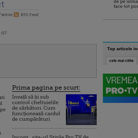
de pe urma
t
face tot po
Twitter
RSS Feed
0:07
Top articole i
cele mai citite
Prima pagina pe scurt:
Invață să ții sub
ri.
control cheltuielile
il
de sărbători. Cum
 pe
funcționează cardul
de cumpărături
n
Incont , site-ul Știrile Pro TV de