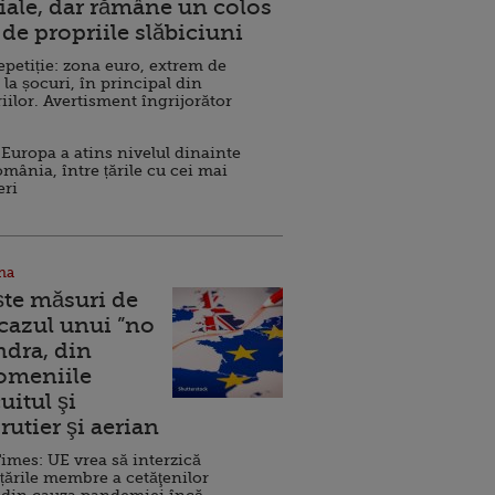
ale, dar rămâne un colos
de propriile slăbiciuni
repetiție: zona euro, extrem de
 la șocuri, în principal din
iilor. Avertisment îngrijorător
Europa a atins nivelul dinainte
omânia, între țările cu cei mai
eri
na
ște măsuri de
 cazul unui ”no
ndra, din
Domeniile
uitul şi
rutier şi aerian
imes: UE vrea să interzică
 țările membre a cetăţenilor