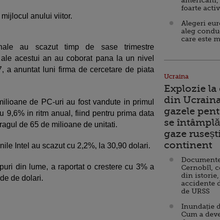
americani,
foarte acti
mijlocul anului viitor.
Alegeri eu
aleg condu
care este m
onale au scazut timp de sase trimestre
ni ale acestui an au coborat pana la un nivel
7, a anuntat luni firma de cercetare de piata
Ucraina
Explozie la
din Ucraina
milioane de PC-uri au fost vandute in primul
gazele pent
cu 9,6% in ritm anual, fiind pentru prima data
se întâmplă 
gul de 65 de milioane de unitati.
gaze ruseșt
continent
nile Intel au scazut cu 2,2%, la 30,90 dolari.
Documente d
ipuri din lume, a raportat o crestere cu 3% a
Cernobîl, c
din istorie,
rde de dolari.
accidente 
de URSS
Inundație d
Cum a deve