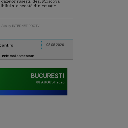
 gazelor rusești, deși Moscova
sibilul s-o scoată din ecuație
Ads by INTERNET PROTV
ncont.ro
08.08.2026
cele mai comentate