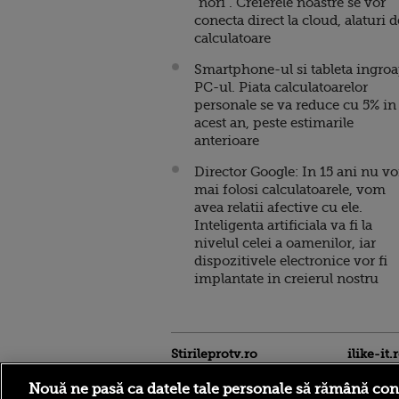
"nori". Creierele noastre se vor
conecta direct la cloud, alaturi d
calculatoare
Smartphone-ul si tableta ingro
PC-ul. Piata calculatoarelor
personale se va reduce cu 5% in
acest an, peste estimarile
anterioare
Director Google: In 15 ani nu v
mai folosi calculatoarele, vom
avea relatii afective cu ele.
Inteligenta artificiala va fi la
nivelul celei a oamenilor, iar
dispozitivele electronice vor fi
implantate in creierul nostru
Stirileprotv.ro
ilike-it.
Nouă ne pasă ca datele tale personale să rămână con