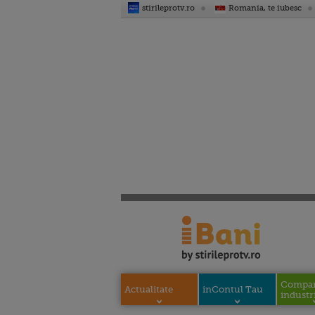
stirileprotv.ro
Romania, te iubesc
Compani
Actualitate
inContul Tau
industri