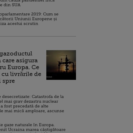
 din cauza pandemiei încă
ve din SUA
roparlamentare 2019: Cum se
cătorii Uniunii Europene și
iza acestui scrutin
 gazoductul
 care asigura
ru Europa. Ce
cu livrările de
i spre
esecretizate: Catastrofa de la
el mai grav dezastru nuclear
 a fost precedată de alte
de mai mică amploare, ascunse
e gaze naturale în Europa.
nit Ucraina marea câștigătoare