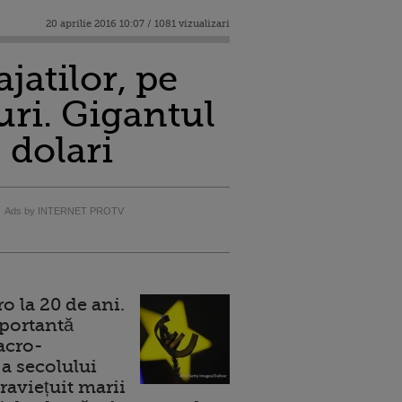
20 aprilie 2016 10:07 / 1081 vizualizari
jatilor, pe
uri. Gigantul
 dolari
Ads by INTERNET PROTV
 la 20 de ani.
portantă
acro-
a secolului
raviețuit marii