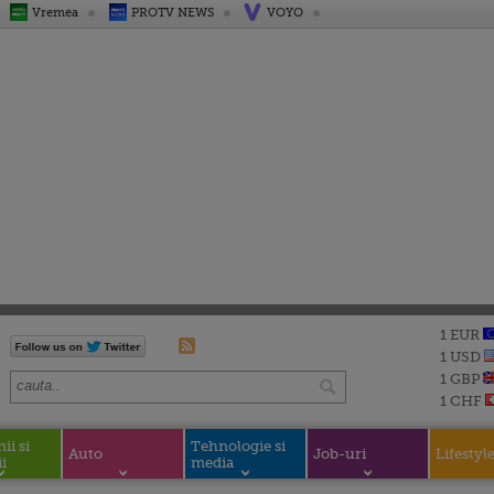
Vremea
PROTV NEWS
VOYO
1 EUR
1 USD
1 GBP
1 CHF
i si
Tehnologie si
Auto
Job-uri
Lifestyl
i
media