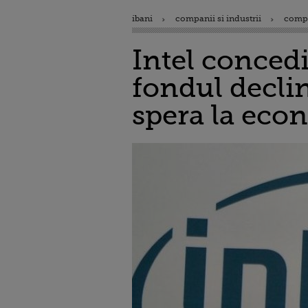
ibani
companii si industrii
comp
Intel concedi
fondul declin
spera la econ