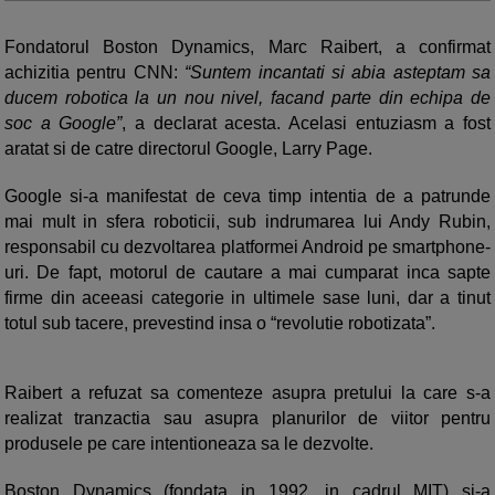
Fondatorul Boston Dynamics, Marc Raibert, a confirmat
achizitia pentru CNN:
“Suntem incantati si abia asteptam sa
ducem robotica la un nou nivel, facand parte din echipa de
soc a Google”
, a declarat acesta. Acelasi entuziasm a fost
aratat si de catre directorul Google, Larry Page.
Google si-a manifestat de ceva timp intentia de a patrunde
mai mult in sfera roboticii, sub indrumarea lui Andy Rubin,
responsabil cu dezvoltarea platformei Android pe smartphone-
uri. De fapt, motorul de cautare a mai cumparat inca sapte
firme din aceeasi categorie in ultimele sase luni, dar a tinut
totul sub tacere, prevestind insa o “revolutie robotizata”.
Raibert a refuzat sa comenteze asupra pretului la care s-a
realizat tranzactia sau asupra planurilor de viitor pentru
produsele pe care intentioneaza sa le dezvolte.
Boston Dynamics (fondata in 1992, in cadrul MIT) si-a