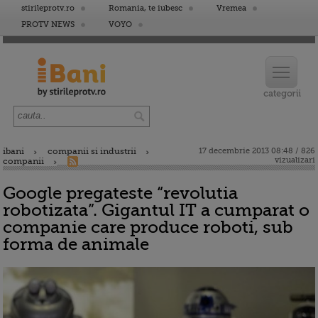
stirileprotv.ro
Romania, te iubesc
Vremea
PROTV NEWS
VOYO
ibani
companii si industrii
17 decembrie 2013 08:48 / 826
vizualizari
companii
Google pregateste “revolutia
robotizata”. Gigantul IT a cumparat o
companie care produce roboti, sub
forma de animale