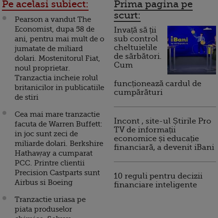
Pe acelasi subiect:
Prima pagina pe
scurt:
Pearson a vandut The
Economist, dupa 58 de
Invață să ții
ani, pentru mai mult de o
sub control
cheltuielile
jumatate de miliard
de sărbători.
dolari. Mostenitorul Fiat,
Cum
noul proprietar.
Tranzactia incheie rolul
funcționează cardul de
britanicilor in publicatiile
cumpărături
de stiri
Cea mai mare tranzactie
Incont , site-ul Știrile Pro
facuta de Warren Buffett:
TV de informații
in joc sunt zeci de
economice și educație
miliarde dolari. Berkshire
financiară, a devenit iBani
Hathaway a cumparat
PCC. Printre clientii
Precision Castparts sunt
10 reguli pentru decizii
Airbus si Boeing
financiare inteligente
Tranzactie uriasa pe
piata produselor