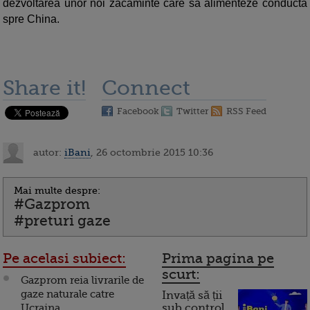
dezvoltarea unor noi zacaminte care sa alimenteze conducta
spre China.
Share it!
Connect
Facebook
Twitter
RSS Feed
autor:
iBani
, 26 octombrie 2015 10:36
Mai multe despre:
#Gazprom
#preturi gaze
Pe acelasi subiect:
Prima pagina pe
scurt:
Gazprom reia livrarile de
gaze naturale catre
Invață să ții
Ucraina
sub control