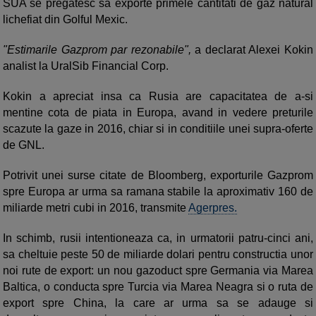
SUA se pregatesc sa exporte primele cantitati de gaz natural
lichefiat din Golful Mexic.
"Estimarile Gazprom par rezonabile",
a declarat Alexei Kokin
analist la UralSib Financial Corp.
Kokin a apreciat insa ca Rusia are capacitatea de a-si
mentine cota de piata in Europa, avand in vedere preturile
scazute la gaze in 2016, chiar si in conditiile unei supra-oferte
de GNL.
Potrivit unei surse citate de Bloomberg, exporturile Gazprom
spre Europa ar urma sa ramana stabile la aproximativ 160 de
miliarde metri cubi in 2016, transmite
Agerpres.
In schimb, rusii intentioneaza ca, in urmatorii patru-cinci ani,
sa cheltuie peste 50 de miliarde dolari pentru constructia unor
noi rute de export: un nou gazoduct spre Germania via Marea
Baltica, o conducta spre Turcia via Marea Neagra si o ruta de
export spre China, la care ar urma sa se adauge si