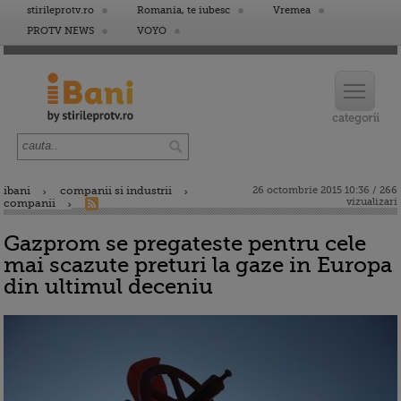
stirileprotv.ro
Romania, te iubesc
Vremea
PROTV NEWS
VOYO
ibani
companii si industrii
26 octombrie 2015 10:36 / 266
vizualizari
companii
Gazprom se pregateste pentru cele
mai scazute preturi la gaze in Europa
din ultimul deceniu