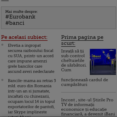
Mai multe despre:
#Eurobank
#banci
Pe acelasi subiect:
Prima pagina pe
scurt:
Elvetia a ingropat
securea razboiului fiscal
Invață să ții
cu SUA, printr-un acord
sub control
cheltuielile
care impune amenzi
de sărbători.
grele bancilor care
Cum
ascund averi nedeclarate
funcționează cardul de
Bancile-mama au retras 5
cumpărături
mld. euro din Romania
intr-un an si jumatate,
incaltati cu chinezarii,
Incont , site-ul Știrile Pro
ocupam locul 14 in topul
TV de informații
exportatorilor de pantofi,
economice și educație
iar Skype implineste
financiară, a devenit iBani