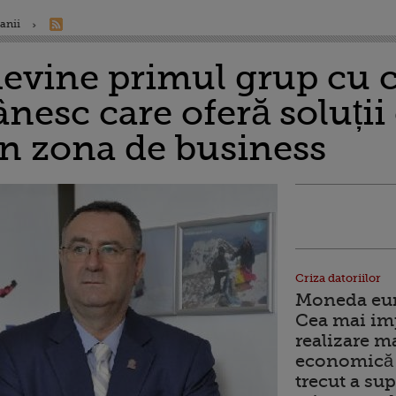
anii
evine primul grup cu c
nesc care oferă soluți
în zona de business
Criza datoriilor
Moneda euro
Cea mai im
realizare m
economică 
trecut a sup