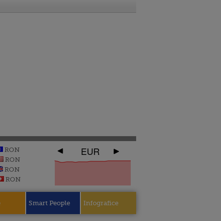
EUR
RON
RON
RON
RON
e
Smart People
Infografice