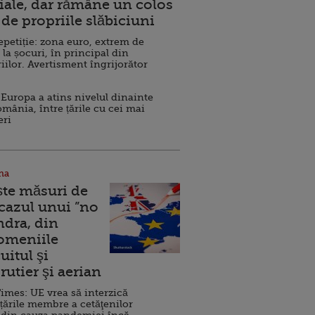
ale, dar rămâne un colos
de propriile slăbiciuni
repetiție: zona euro, extrem de
 la șocuri, în principal din
iilor. Avertisment îngrijorător
Europa a atins nivelul dinainte
omânia, între țările cu cei mai
eri
na
ște măsuri de
 cazul unui ”no
ndra, din
Domeniile
uitul şi
rutier şi aerian
imes: UE vrea să interzică
 țările membre a cetăţenilor