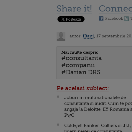
Share it!
Connec
Facebook
autor:
iBani
, 17 septembrie 20
Mai multe despre:
#consultanta
#companii
#Darian DRS
Pe acelasi subiect:
Joburi in multinationalele de
consultanta si audit. Cum te pot
angaja la Deloitte, EY Romania 
PwC
Coldwell Banker, Colliers si JLL,
liderii pietei de consultanta