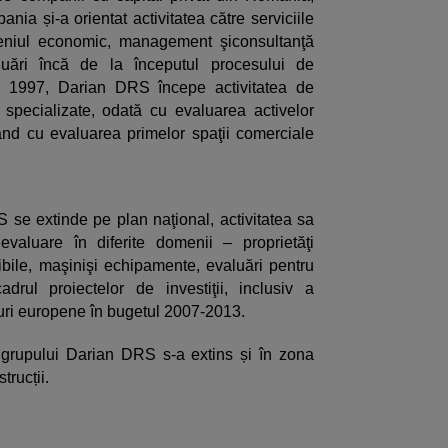
nia și-a orientat activitatea către serviciile
eniul economic, management şiconsultanţă
aluări încă de la începutul procesului de
l 1997, Darian DRS începe activitatea de
e specializate, odată cu evaluarea activelor
uând cu evaluarea primelor spaţii comerciale
se extinde pe plan naţional, activitatea sa
 evaluare în diferite domenii – proprietăţi
gibile, maşinişi echipamente, evaluări pentru
adrul proiectelor de investiţii, inclusiv a
duri europene în bugetul 2007-2013.
l grupului Darian DRS s-a extins și în zona
rucții.