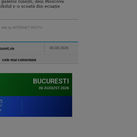
 gazelor rusești, deși Moscova
sibilul s-o scoată din ecuație
Ads by INTERNET PROTV
ncont.ro
06.08.2026
cele mai comentate