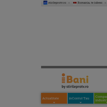
stirileprotv.ro
Romania, te iubesc
Compani
Actualitate
inContul Tau
industri