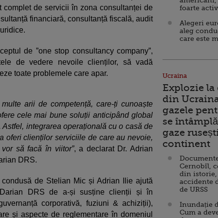
americani,
t complet de servicii în zona consultanței de
foarte acti
sultanță financiară, consultanță fiscală, audit
Alegeri eu
juridice.
aleg condu
care este m
nceptul de ”one stop consultancy company”,
ele de vedere nevoile clienților, să vadă
eze toate problemele care apar.
Ucraina
Explozie la
din Ucraina
 multe arii de competență, care-ți cunoaște
gazele pent
ere cele mai bune soluții anticipând global
se întâmplă 
. Astfel, integrarea operațională cu o casă de
gaze ruseșt
 oferi clienților serviciile de care au nevoie,
continent
vor să facă în viitor”
, a declarat Dr. Adrian
Documente d
Darian DRS.
Cernobîl, c
din istorie,
i condusă de Stelian Mic și Adrian Ilie ajută
accidente 
de URSS
 Darian DRS de a-și susține clienții și în
vernanță corporativă, fuziuni & achiziții),
Inundație d
Cum a deve
țare și aspecte de reglementare în domeniul