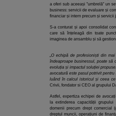
a oferi sub aceeași ”umbrelă” un se
business: servicii de evaluare și con
financiar și intern precum și servicii 
S-a conturat și apoi consolidat co
care să înțeleagă din toate punct
imaginea de ansamblu și să gestion
„O echipă de profesioniști din mai
îndeaproape businessul, poate să of
evoluția și impactul soluției propuse
avocatură este pasul potrivit pentru a
luând în calcul istoricul și ceea ce 
Crivii, fondator si CEO al grupului 
Astfel, expertiza echipei de avocaț
la extinderea capacității grupului
domenii precum drept comercial (gu
dreptul muncii, operațiuni de finan