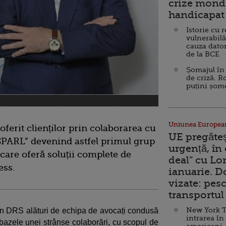
crize mondi
handicapat 
Istorie cu 
vulnerabilă
cauza dator
de la BCE
Șomajul în 
de criză. R
puțini șom
Uniunea Europea
ferit clienților prin colaborarea cu
UE pregăte
i SPARL” devenind astfel primul grup
urgență, în
care oferă soluții complete de
deal” cu Lo
ess.
ianuarie. 
vizate: pesc
transportul 
New York T
n DRS alături de echipa de avocați condusă
intrarea în
 bazele unei strânse colaborări, cu scopul de