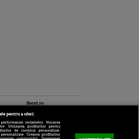
Sport.ro
ele pentru a oferi:
 performanței reclamelor. Stocarea
v. Utilizarea profilurilor pentru
ilurilor de conținut personalizat.
 personalizate. Crearea profilurilor
rmanței conținutului. Înțelegerea