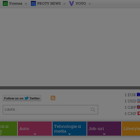
Vremea
PROTV NEWS
VOYO
1 EUR
1 USD
1 GBP
1 CHF
i si
Tehnologie si
Auto
Job-uri
Lifestyl
i
media