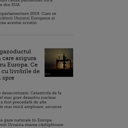
 din cauza pandemiei încă
ve din SUA
roparlamentare 2019: Cum se
cătorii Uniunii Europene și
iza acestui scrutin
 gazoductul
 care asigura
ru Europa. Ce
cu livrările de
i spre
esecretizate: Catastrofa de la
el mai grav dezastru nuclear
 a fost precedată de alte
de mai mică amploare, ascunse
e gaze naturale în Europa.
nit Ucraina marea câștigătoare