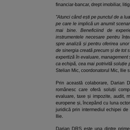
financiar-bancar, drept imobiliar, lit
”Atunci când ești pe punctul de a lua
pe care le implică un anumit scenariu
mai bine. Beneficiind de experie
instrumentele necesare pentru înțel
spre analiză și pentru oferirea unor
de sinergia creată precum și de tot 
expertiză în evaluare, management ș
ca echipă, cea mai potrivită soluție p
Stelian Mic, coordonatorul Mic, Ilie 
Prin această colaborare, Darian D
românesc care oferă soluții comp
evaluare, taxe și impozite, audit, 
europene și, începând cu luna octom
juridică prin intermediul echipei d
Ilie.
Darian DRS este una dintre primel