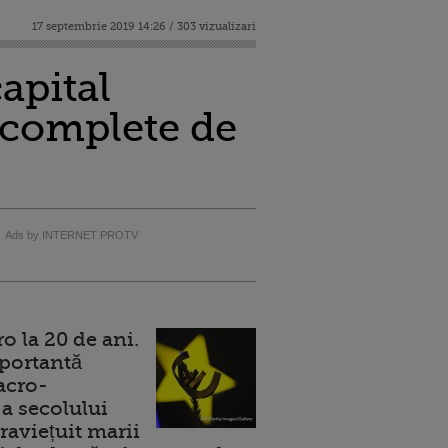
17 septembrie 2019 14:26 / 303 vizualizari
apital
i complete de
Ads by INTERNET PROTV
 la 20 de ani.
portantă
acro-
a secolului
raviețuit marii