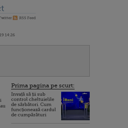
t
Twitter
RSS Feed
19 14:26
Prima pagina pe scurt:
Invață să ții sub
control cheltuielile
i
de sărbători. Cum
sau
funcționează cardul
de cumpărături