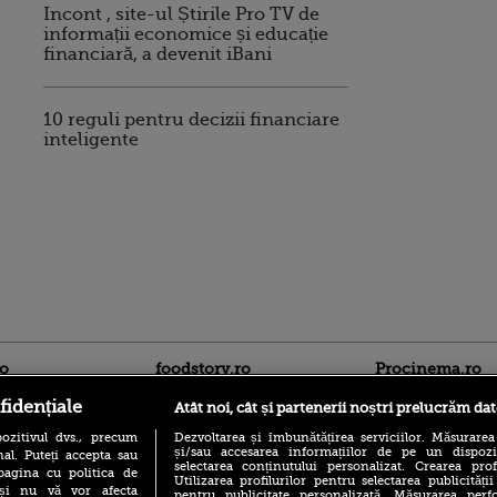
Incont , site-ul Știrile Pro TV de
informații economice și educație
financiară, a devenit iBani
10 reguli pentru decizii financiare
inteligente
ro
foodstory.ro
Procinema.ro
fidențiale
Atât noi, cât și partenerii noștri prelucrăm dat
ozitivul dvs., precum
Dezvoltarea și îmbunătățirea serviciilor. Măsurarea
și/sau accesarea informațiilor de pe un dispoziti
al. Puteți accepta sau
selectarea conținutului personalizat. Crearea prof
pagina cu politica de
Utilizarea profilurilor pentru selectarea publicității
i și nu vă vor afecta
pentru publicitate personalizată. Măsurarea perfo