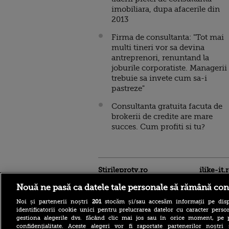
imobiliara, dupa afacerile din
2013
Firma de consultanta: "Tot mai
multi tineri vor sa devina
antreprenori, renuntand la
joburile corporatiste. Managerii
trebuie sa invete cum sa-i
pastreze"
Consultanta gratuita facuta de
brokerii de credite are mare
succes. Cum profiti si tu?
Stirileprotv.ro
ilike-it.
Nouă ne pasă ca datele tale personale să rămână con
Noi și partenerii noștri
201
stocăm și/sau accesăm informații pe disp
identificatorii cookie unici pentru prelucrarea datelor cu caracter person
gestiona alegerile dvs. făcând clic mai jos sau în orice moment, pe 
confidențialitate. Aceste alegeri vor fi raportate partenerilor noștr