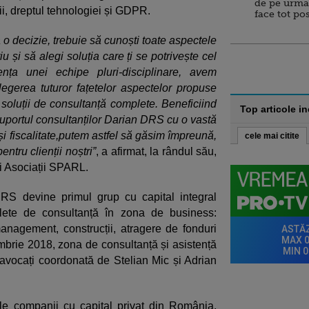
de pe urma
igii, dreptul tehnologiei și GDPR.
face tot po
 o decizie, trebuie să cunoști toate aspectele
 și să alegi soluția care ți se potrivește cel
nța unei echipe pluri-disciplinare, avem
egerea tuturor fațetelor aspectelor propuse
 soluții de consultanță complete. Beneficiind
Top articole i
suportul consultanților Darian DRS cu o vastă
i fiscalitate,putem astfel să găsim împreună,
cele mai citite
entru clienții noștri”
, a afirmat, la rândul său,
si Asociații SPARL.
RS devine primul grup cu capital integral
lete de consultanță în zona de business:
management, construcții, atragere de fonduri
brie 2018, zona de consultanță și asistență
e avocați coordonată de Stelian Mic și Adrian
e companii cu capital privat din România,