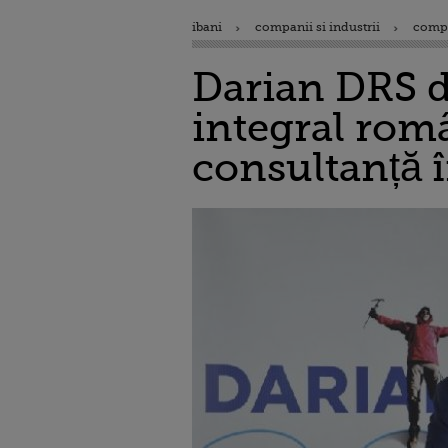
ibani
companii si industrii
comp
Darian DRS d
integral româ
consultanță 