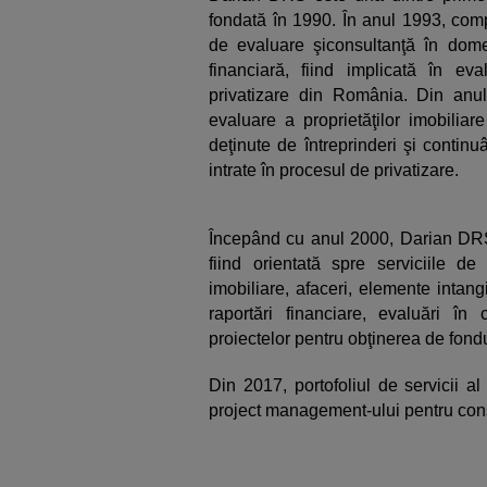
fondată în 1990. În anul 1993, compa
de evaluare şiconsultanţă în dom
financiară, fiind implicată în ev
privatizare din România. Din anu
evaluare a proprietăţilor imobiliar
deţinute de întreprinderi şi contin
intrate în procesul de privatizare.
Începând cu anul 2000, Darian DRS 
fiind orientată spre serviciile de
imobiliare, afaceri, elemente intan
raportări financiare, evaluări în c
proiectelor pentru obţinerea de fon
Din 2017, portofoliul de servicii a
project management-ului pentru const