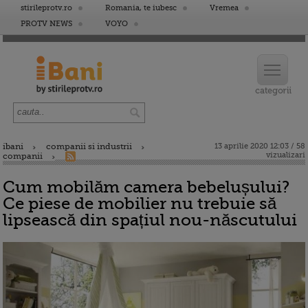
stirileprotv.ro
Romania, te iubesc
Vremea
PROTV NEWS
VOYO
ibani
companii si industrii
13 aprilie 2020 12:03 / 58
vizualizari
companii
Cum mobilăm camera bebelușului?
Ce piese de mobilier nu trebuie să
lipsească din spațiul nou-născutului