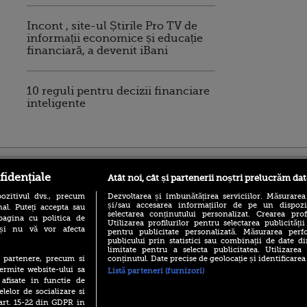
Incont , site-ul Știrile Pro TV de
informații economice și educație
financiară, a devenit iBani
10 reguli pentru decizii financiare
inteligente
ro
foodstory.ro
Procinema.ro
fidențiale
Atât noi, cât și partenerii noștri prelucrăm dat
ozitivul dvs., precum
Dezvoltarea și îmbunătățirea serviciilor. Măsurarea
și/sau accesarea informațiilor de pe un dispoziti
al. Puteți accepta sau
selectarea conținutului personalizat. Crearea prof
pagina cu politica de
Utilizarea profilurilor pentru selectarea publicității
i și nu vă vor afecta
pentru publicitate personalizată. Măsurarea perfo
publicului prin statistici sau combinații de date di
limitate pentru a selecta publicitatea. Utilizarea
conținutul. Date precise de geolocație și identificarea
te partenere, precum si
(P) Descoperă Lumea
Emoții intense pe
ermite website-ului sa
Listă parteneri (furnizori)
Evenimentelor din România
Sebastian Stan! Iub
 afisate in functie de
cu Transilvania Events!
Annabelle, l-a făcu
elelor de socializare si
(P) Raku, gaming intens și o
 art. 15-22 din GDPR in
Din 14 septembrie