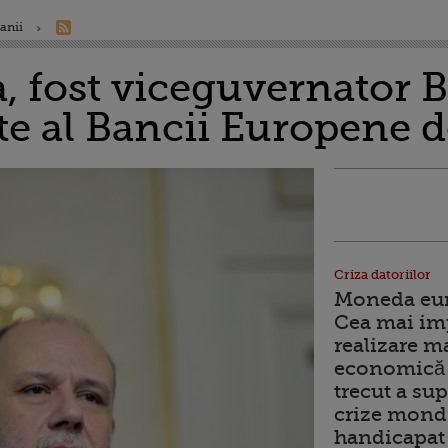
anii
a, fost viceguvernator
e al Bancii Europene de
Criza datoriilor
Moneda euro
Cea mai im
realizare m
economică 
trecut a sup
crize mondi
handicapat 