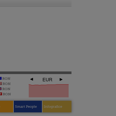
EUR
RON
RON
RON
RON
e
Smart People
Infografice