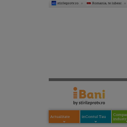
stirileprotv.ro
Romania, te iubesc
Compani
Actualitate
inContul Tau
industri