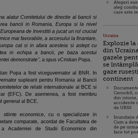
Alegeri eu
aleg condu
care este m
a alatur Comitetului de directie al bancii si
carea bancii in Romania, Europa si la nivel
Europeana de Investitii a jucat un rol crucial
Ucraina
omice mai favorabile, a accesului la finantare,
Explozie la
n Europa cat si in afara acesteia si astept cu
din Ucraina
tatea in echipa a bancii, pe baza acestui
gazele pent
entei demonstrate",
a spus vCristian Popa.
se întâmplă 
gaze ruseșt
tian Popa a fost viceguvernator al BNR. In
continent
vernator supleant pentru Romania al Bancii
itetelor de relatii internationale al BCE si
Documente d
Cernobîl, c
nciar (EFC). De asemenea, a fost membru
din istorie,
ul general al BCE.
accidente 
de URSS
 stiinte economice, cu o specializare in
Inundație d
onetare comparate, acordat de Facultatea de
Cum a deve
de pe urma
le a Academiei de Studii Economice din
face tot po