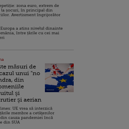
repetiție: zona euro, extrem de
 la șocuri, în principal din
iilor. Avertisment îngrijorător
Europa a atins nivelul dinainte
omânia, între țările cu cei mai
eri
na
ște măsuri de
 cazul unui ”no
ndra, din
Domeniile
uitul şi
rutier şi aerian
imes: UE vrea să interzică
 țările membre a cetăţenilor
 din cauza pandemiei încă
ve din SUA