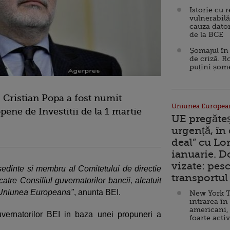
Istorie cu 
vulnerabilă
cauza dator
de la BCE
Șomajul în 
de criză. R
puțini șom
 Cristian Popa a fost numit
Uniunea Europea
pene de Investitii de la 1 martie
UE pregăte
urgență, în
deal” cu Lo
ianuarie. 
vizate: pesc
sedinte si membru al Comitetului de directie
transportul 
 catre Consiliul guvernatorilor bancii, alcatuit
in Uniunea Europeana"
, anunta BEI.
New York T
intrarea în
americani,
vernatorilor BEI in baza unei propuneri a
foarte acti
a.