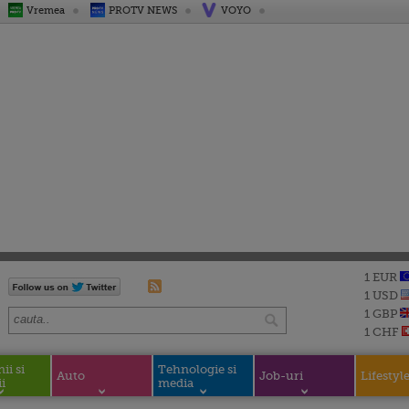
Vremea
PROTV NEWS
VOYO
1 EUR
1 USD
1 GBP
1 CHF
i si
Tehnologie si
Auto
Job-uri
Lifestyl
i
media