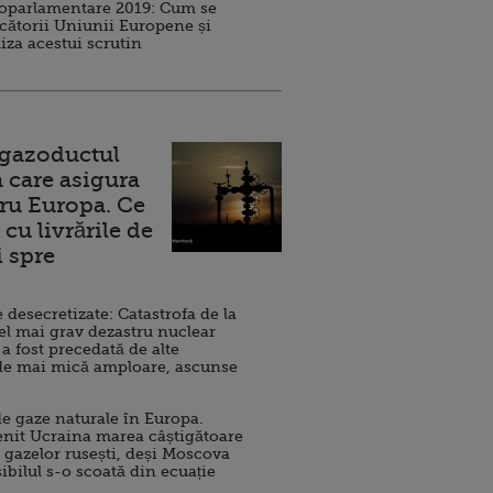
roparlamentare 2019: Cum se
cătorii Uniunii Europene și
iza acestui scrutin
 gazoductul
 care asigura
ru Europa. Ce
cu livrările de
i spre
esecretizate: Catastrofa de la
el mai grav dezastru nuclear
 a fost precedată de alte
de mai mică amploare, ascunse
e gaze naturale în Europa.
nit Ucraina marea câștigătoare
 gazelor rusești, deși Moscova
sibilul s-o scoată din ecuație