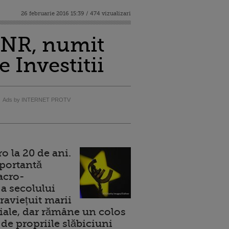
26 februarie 2016 15:39 / 474 vizualizari
 BNR, numit
 Investitii
Ads by INTERNET PROTV
 la 20 de ani.
portantă
acro-
a secolului
raviețuit marii
ale, dar rămâne un colos
de propriile slăbiciuni