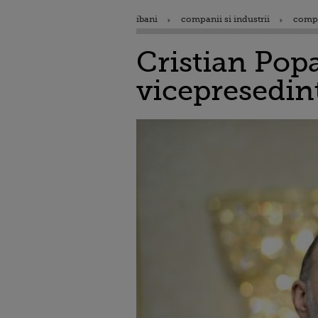
ibani
companii si industrii
comp
Cristian Pop
vicepresedint