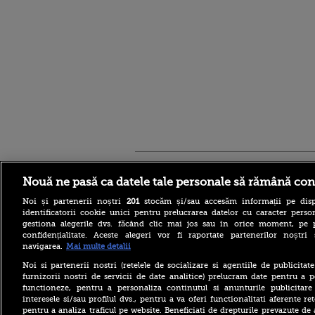
Stirileprotv.ro
ilike-it.
Nouă ne pasă ca datele tale personale să rămână con
Noi și partenerii noștri
201
stocăm și/sau accesăm informații pe disp
identificatorii cookie unici pentru prelucrarea datelor cu caracter person
gestiona alegerile dvs. făcând clic mai jos sau în orice moment, pe 
confidențialitate. Aceste alegeri vor fi raportate partenerilor noștr
navigarea.
Mai multe detalii
Reacția MAE după ce o
româncă a fost arestată în
Noi si partenerii nostri (retelele de socializare si agentiile de publicita
Germania pentru spionaj în
furnizorii nostri de servicii de date analitice) prelucram date pentru a p
favoarea Rusiei
functioneze, pentru a personaliza continutul si anunturile publicitare
interesele si/sau profilul dvs., pentru a va oferi functionalitati aferente ret
Alerta West Nile: două
pentru a analiza traficul pe website. Beneficiati de drepturile prevazute de
persoane au murit, iar