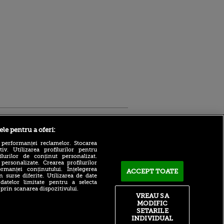
Sport.ro
ele pentru a oferi:
 performanței reclamelor. Stocarea
v. Utilizarea profilurilor pentru
ilurilor de conținut personalizat.
 personalizate. Crearea profilurilor
rmanței conținutului. Înțelegerea
ACCEPT TOATE
n surse diferite. Utilizarea de date
 datelor limitate pentru a selecta
 prin scanarea dispozitivului.
Atmosferă din altă lume la
ntru
VREAU SA
prezentarea lui Mohamed
ita lui,
MODIFIC
Salah la Trabzonspor pe
t tată!
SETARILE
Papara Park
INDIVIDUAL
, Adela