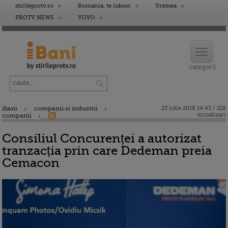
stirileprotv.ro
Romania, te iubesc
Vremea
PROTV NEWS
VOYO
ibani
companii si industrii
23 iulie 2018 14:43 / 218
vizualizari
companii
Consiliul Concurenței a autorizat
tranzacția prin care Dedeman preia
Cemacon