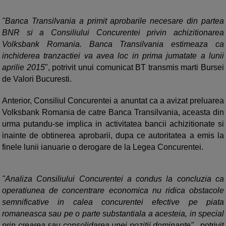
"Banca Transilvania a primit aprobarile necesare din partea
BNR si a Consiliului Concurentei privin achizitionarea
Volksbank Romania. Banca Transilvania estimeaza ca
inchiderea tranzactiei va avea loc in prima jumatate a lunii
aprilie 2015
", potrivit unui comunicat BT transmis marti Bursei
de Valori Bucuresti.
Anterior, Consiliul Concurentei a anuntat ca a avizat preluarea
Volksbank Romania de catre Banca Transilvania, aceasta din
urma putandu-se implica in activitatea bancii achizitionate si
inainte de obtinerea aprobarii, dupa ce autoritatea a emis la
finele lunii ianuarie o derogare de la Legea Concurentei.
"Analiza Consiliului Concurentei a condus la concluzia ca
operatiunea de concentrare economica nu ridica obstacole
semnificative in calea concurentei efective pe piata
romaneasca sau pe o parte substantiala a acesteia, in special
prin crearea sau consolidarea unei pozitii dominante"
, potrivit