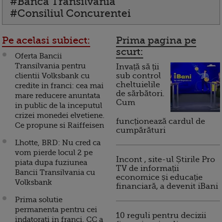
#Banca Transilvania
#Consiliul Concurentei
Pe acelasi subiect:
Prima pagina pe
scurt:
Oferta Bancii
Transilvania pentru
Invață să ții
clientii Volksbank cu
sub control
cheltuielile
credite in franci: cea mai
de sărbători.
mare reducere anuntata
Cum
in public de la inceputul
crizei monedei elvetiene.
funcționează cardul de
Ce propune si Raiffeisen
cumpărături
Lhotte, BRD: Nu cred ca
vom pierde locul 2 pe
Incont , site-ul Știrile Pro
piata dupa fuziunea
TV de informații
Bancii Transilvania cu
economice și educație
Volksbank
financiară, a devenit iBani
Prima solutie
permanenta pentru cei
10 reguli pentru decizii
indatorati in franci. CC a