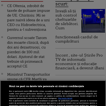
scurt:
CE Oltenia, zdrobit de
taxele de poluare impuse
Invață să ții
de UE. Chirițoiu: Mi se
sub control
cheltuielile
pare naivă ideea de a uni
de sărbători.
CEO cu Hidroelectrica,
Cum
pentru a-l subvenționa
funcționează cardul de
Guvernul scoate Tarom
cumpărături
din moarte clinică, după
doi ani dezastruoși, cu
pierderi de 100 mil.
Incont , site-ul Știrile Pro
dolari. Ajutorul de stat
TV de informații
trebuie să primească
economice și educație
acceptul CE
financiară, a devenit iBani
Ministrul Transporturilor
spune că CFR Marfă va
10 reguli pentru decizii
continua să funcționeze,
financiare inteligente
Nouă ne pasă ca datele tale personale să rămână confidențiale
deși trebuie să returneze
Noi și partenerii noștri
201
stocăm și/sau accesăm informații pe dispozitivul dvs., precum identificatorii
un ajutor de stat ilegal.
cookie unici pentru prelucrarea datelor cu caracter personal. Puteți accepta sau gestiona alegerile dvs.
făcând clic mai jos sau în orice moment, pe pagina cu politica de confidențialitate. Aceste alegeri vor fi
Directorul companiei și-
raportate partenerilor noștri și nu vă vor afecta navigarea.
Mai multe detalii
Noi si partenerii nostri (retelele de socializare si agentiile de publicitate partenere, precum si furnizorii
a dat demisia
nostri de servicii de date analitice) prelucram date pentru a permite website-ului sa functioneze, pentru a
personaliza continutul si anunturile publicitare afisate in functie de interesele si/sau profilul dvs., pentru a