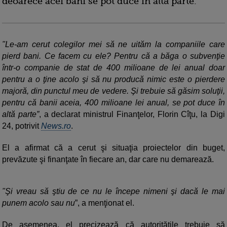
deoarece acei bani se pot duce în altă parte.
"Le-am cerut colegilor mei să ne uităm la companiile care
pierd bani. Ce facem cu ele? Pentru că a băga o subvenţie
într-o companie de stat de 400 milioane de lei anual doar
pentru a o ţine acolo şi să nu producă nimic este o pierdere
majoră, din punctul meu de vedere. Şi trebuie să găsim soluţii,
pentru că banii aceia, 400 milioane lei anual, se pot duce în
altă parte”
, a declarat ministrul Finanţelor, Florin Cîţu, la Digi
24, potrivit
News.ro
.
El a afirmat că a cerut şi situaţia proiectelor din buget,
prevăzute şi finanţate în fiecare an, dar care nu demarează.
"Şi vreau să ştiu de ce nu le începe nimeni şi dacă le mai
punem acolo sau nu
”, a menţionat el.
De asemenea, el precizează că autorităţile trebuie să