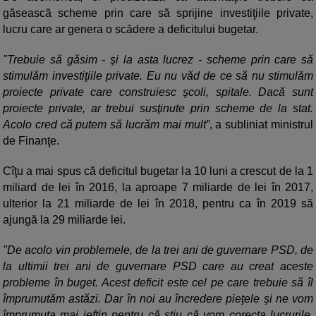
găsească scheme prin care să sprijine investiţiile private,
lucru care ar genera o scădere a deficitului bugetar.
"Trebuie să găsim - şi la asta lucrez - scheme prin care să
stimulăm investiţiile private. Eu nu văd de ce să nu stimulăm
proiecte private care construiesc şcoli, spitale. Dacă sunt
proiecte private, ar trebui susţinute prin scheme de la stat.
Acolo cred că putem să lucrăm mai mult”
, a subliniat ministrul
de Finanţe.
Cîţu a mai spus că deficitul bugetar la 10 luni a crescut de la 1
miliard de lei în 2016, la aproape 7 miliarde de lei în 2017,
ulterior la 21 miliarde de lei în 2018, pentru ca în 2019 să
ajungă la 29 miliarde lei.
"De acolo vin problemele, de la trei ani de guvernare PSD, de
la ultimii trei ani de guvernare PSD care au creat aceste
probleme în buget. Acest deficit este cel pe care trebuie să îl
împrumutăm astăzi. Dar în noi au încredere pieţele şi ne vom
împrumuta mai ieftin pentru că ştiu că vom corecta lucrurile.