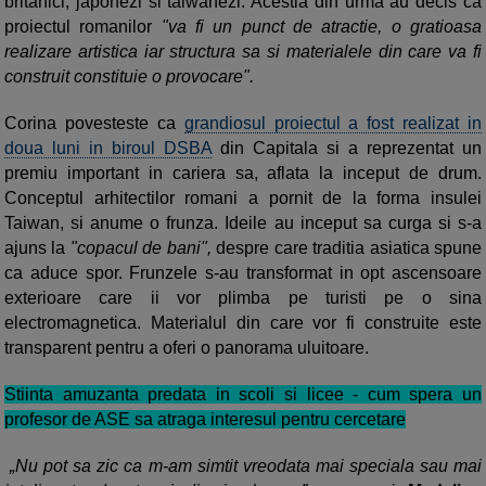
britanici, japonezi si taiwanezi. Acestia din urma au decis ca
proiectul romanilor
"va fi un punct de atractie, o gratioasa
realizare artistica iar structura sa si materialele din care va fi
construit constituie o provocare".
Corina povesteste ca
grandiosul proiectul a fost realizat in
doua luni in biroul DSBA
din Capitala si a reprezentat un
premiu important in cariera sa, aflata la inceput de drum.
Conceptul arhitectilor romani a pornit de la forma
insulei
Taiwan, si anume o frunza. Ideile au inceput sa curga si s-a
ajuns la
"copacul de bani",
despre care traditia asiatica spune
ca aduce spor. Frunzele s-au transformat in opt ascensoare
exterioare care ii vor plimba pe turisti pe o sina
electromagnetica. Materialul din care vor fi construite este
transparent pentru a oferi o panorama uluitoare.
Stiinta amuzanta predata in scoli si licee - cum spera un
profesor de ASE sa atraga interesul pentru cercetare
„Nu pot sa zic ca m-am simtit vreodata mai speciala sau mai