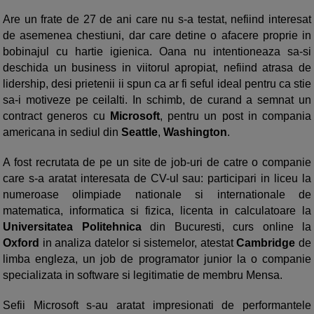
Are un frate de 27 de ani care nu s-a testat, nefiind interesat
de asemenea chestiuni, dar care detine o afacere proprie in
bobinajul cu hartie igienica. Oana nu intentioneaza sa-si
deschida un business in viitorul apropiat, nefiind atrasa de
lidership, desi prietenii ii spun ca ar fi seful ideal pentru ca stie
sa-i motiveze pe ceilalti. In schimb, de curand a semnat un
contract generos cu
Microsoft
, pentru un post in compania
americana in sediul din
Seattle
,
Washington
.
A fost recrutata de pe un site de job-uri de catre o companie
care s-a aratat interesata de CV-ul sau: participari in liceu la
numeroase olimpiade nationale si internationale de
matematica, informatica si fizica, licenta in calculatoare la
Universitatea Politehnica
din Bucuresti, curs online la
Oxford
in analiza datelor si sistemelor, atestat
Cambridge
de
limba engleza, un job de programator junior la o companie
specializata in software si legitimatie de membru Mensa.
Sefii Microsoft s-au aratat impresionati de performantele