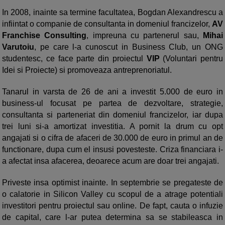
In 2008, inainte sa termine facultatea, Bogdan Alexandrescu a
infiintat o companie de consultanta in domeniul francizelor,
AV
Franchise Consulting
, impreuna cu partenerul sau,
Mihai
Varutoiu
, pe care l-a cunoscut in Business Club, un ONG
studentesc, ce face parte din proiectul
VIP
(Voluntari pentru
Idei si Proiecte) si promoveaza antreprenoriatul.
Tanarul in varsta de 26 de ani a investit 5.000 de euro in
business-ul focusat pe partea de dezvoltare, strategie,
consultanta si parteneriat din domeniul francizelor, iar dupa
trei luni si-a amortizat investitia. A pornit la drum cu opt
angajati si o cifra de afaceri de 30.000 de euro in primul an de
functionare, dupa cum el insusi povesteste. Criza financiara i-
a afectat insa afacerea, deoarece acum are doar trei angajati.
Priveste insa optimist inainte. In septembrie se pregateste de
o calatorie in Silicon Valley cu scopul de a atrage potentiali
investitori pentru proiectul sau online. De fapt, cauta o infuzie
de capital, care l-ar putea determina sa se stabileasca in