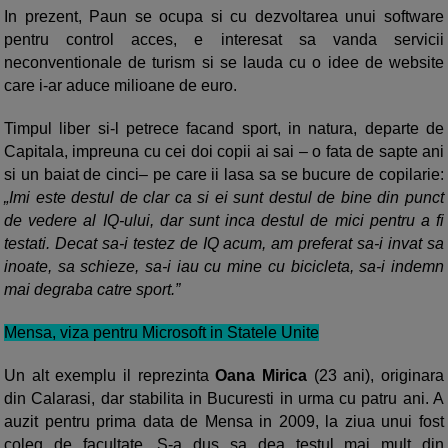
In prezent, Paun se ocupa si cu dezvoltarea unui software
pentru control acces, e interesat sa vanda servicii
neconventionale de turism si se lauda cu o idee de website
care i-ar aduce milioane de euro.
Timpul liber si-l petrece facand sport, in natura, departe de
Capitala, impreuna cu cei doi copii ai sai – o fata de sapte ani
si un baiat de cinci– pe care ii lasa sa se bucure de copilarie:
„Imi este destul de clar ca si ei sunt destul de bine din punct
de vedere al IQ-ului, dar sunt inca destul de mici pentru a fi
testati. Decat sa-i testez de IQ acum, am preferat sa-i invat sa
inoate, sa schieze, sa-i iau cu mine cu bicicleta, sa-i indemn
mai degraba catre sport.”
Mensa, viza pentru Microsoft in Statele Unite
Un alt exemplu il reprezinta
Oana Mirica
(23 ani), originara
din Calarasi, dar stabilita in Bucuresti in urma cu patru ani. A
auzit pentru prima data de Mensa in 2009, la ziua unui fost
coleg de facultate. S-a dus sa dea testul mai mult din