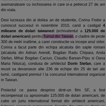
asemanatoare cu inchisoarea in care si-a petrecut 27 de ani
din viata.
Desi lucreaza din al doilea an de studentie, Corina Fodor a
cunoscut succesul in noiembrie 2010, cand a castigat
4
milioane de dolari taiwanezi
(echivalentul a
125.000 de
dolari americani
) pentru
Turnul din Taiwan
, o cladire de peste
300 de metri inaltime, a carei constructie va incepe anul viitor.
Corina a facut parte din echipa alcatuita din sapte romani
(alcatuita din Adrian Arendt, Bogdan Radu Chipara, Anda
Stefan, Mihai Bogdan Caciun, Claudiu Barsan-Pipu si Oana
Maria Nituica), condusa de arhitectul
Dorin Stefan
, care a
reusit sa devanseze alte 236 de echipe din 25 de tari ale
lumii, castigand premiul I la concursul international organizat
in Taiwan.
Proiectul ce parea desprins dintr-un film SF, a fost
recompensat cu aproximativ 125.000 de dolari americani, de
catre un juriu international format din arhitecti americani,