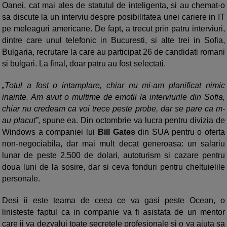
Oanei, cat mai ales de statutul de inteligenta, si au chemat-o
sa discute la un interviu despre posibilitatea unei cariere in IT
pe meleaguri americane. De fapt, a trecut prin patru interviuri,
dintre care unul telefonic in Bucuresti, si alte trei in Sofia,
Bulgaria, recrutare la care au participat 26 de candidati romani
si bulgari. La final, doar patru au fost selectati.
„Totul a fost o intamplare, chiar nu mi-am planificat nimic
inainte. Am avut o multime de emotii la interviurile din Sofia,
chiar nu credeam ca voi trece peste probe, dar se pare ca m-
au placut”
, spune ea. Din octombrie va lucra pentru divizia de
Windows a companiei lui
Bill Gates
din SUA pentru o oferta
non-negociabila, dar mai mult decat generoasa: un salariu
lunar de peste 2.500 de dolari, autoturism si cazare pentru
doua luni de la sosire, dar si ceva fonduri pentru cheltuielile
personale.
Desi ii este teama de ceea ce va gasi peste Ocean, o
linisteste faptul ca in companie va fi asistata de un mentor
care ii va dezvalui toate secretele profesionale si o va ajuta sa