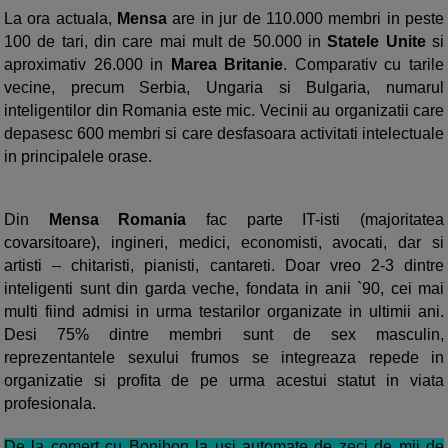
La ora actuala,
Mensa
are in jur de 110.000 membri in peste
100 de tari, din care mai mult de 50.000 in
Statele Unite
si
aproximativ 26.000 in
Marea Britanie
. Comparativ cu tarile
vecine, precum Serbia, Ungaria si Bulgaria, numarul
inteligentilor din Romania este mic. Vecinii au organizatii care
depasesc 600 membri si care desfasoara activitati intelectuale
in principalele orase.
Din
Mensa Romania
fac parte IT-isti (majoritatea
covarsitoare), ingineri, medici, economisti, avocati, dar si
artisti – chitaristi, pianisti, cantareti. Doar vreo 2-3 dintre
inteligenti sunt din garda veche, fondata in anii `90, cei mai
multi fiind admisi in urma testarilor organizate in ultimii ani.
Desi 75% dintre membri sunt de sex masculin,
reprezentantele sexului frumos se integreaza repede in
organizatie si profita de pe urma acestui statut in viata
profesionala.
De la comert cu Bonibon la usi automate de zeci de mii de