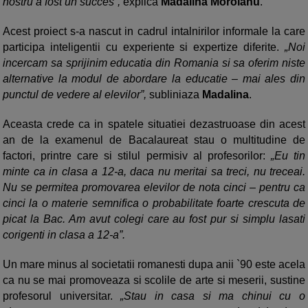
nostru a fost un succes”,
explica
Madalina Moroianu
.
Acest proiect s-a nascut in cadrul intalnirilor informale la care
participa inteligentii cu experiente si expertize diferite.
„Noi
incercam sa sprijinim educatia din Romania si sa oferim niste
alternative la modul de abordare la educatie – mai ales din
punctul de vedere al elevilor”,
subliniaza
Madalina
.
Aceasta crede ca in spatele situatiei dezastruoase din acest
an de la examenul de Bacalaureat stau o multitudine de
factori, printre care si stilul permisiv al profesorilor:
„Eu tin
minte ca in clasa a 12-a, daca nu meritai sa treci, nu treceai.
Nu se permitea promovarea elevilor de nota cinci – pentru ca
cinci la o materie semnifica o probabilitate foarte crescuta de
picat la Bac. Am avut colegi care au fost pur si simplu lasati
corigenti in clasa a 12-a”.
Un mare minus al societatii romanesti dupa anii `90 este acela
ca nu se mai promoveaza si scolile de arte si meserii, sustine
profesorul universitar.
„Stau in casa si ma chinui cu o