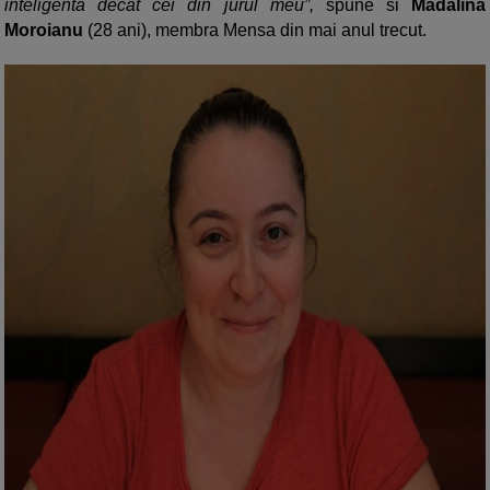
inteligenta decat cei din jurul meu”,
spune si
Madalina
Moroianu
(28 ani), membra Mensa din mai anul trecut.