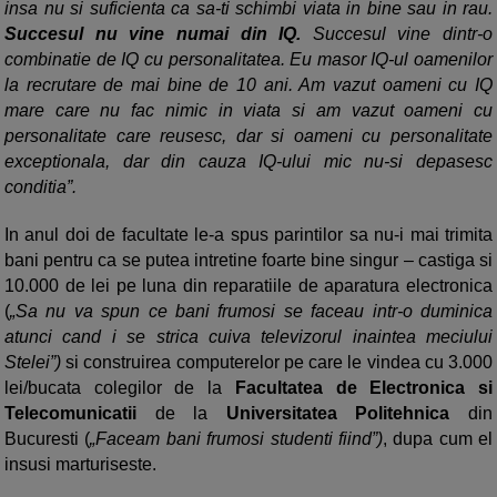
insa nu si suficienta ca sa-ti schimbi viata in bine sau in rau.
Succesul nu vine numai din IQ.
Succesul vine dintr-o
combinatie de IQ cu personalitatea. Eu masor IQ-ul oamenilor
la recrutare de mai bine de 10 ani. Am vazut oameni cu IQ
mare care nu fac nimic in viata si am vazut oameni cu
personalitate care reusesc, dar si oameni cu personalitate
exceptionala, dar din cauza IQ-ului mic nu-si depasesc
conditia”.
In anul doi de facultate le-a spus parintilor sa nu-i mai trimita
bani pentru ca se putea intretine foarte bine singur – castiga si
10.000 de lei pe luna din reparatiile de aparatura electronica
(
„Sa nu va spun ce bani frumosi se faceau intr-o duminica
atunci cand i se strica cuiva televizorul inaintea meciului
Stelei”)
si construirea computerelor pe care le vindea cu 3.000
lei/bucata colegilor de la
Facultatea de Electronica si
Telecomunicatii
de la
Universitatea Politehnica
din
Bucuresti (
„Faceam bani frumosi studenti fiind”)
, dupa cum el
insusi marturiseste.