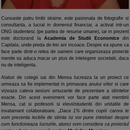
Cunoaste patru limbi straine, este pasionata de fotografie si
consultanta, a lucrat in domeniul financiar, a activat intr-un
ONG studentesc (pe partea de resurse umane), iar in prezent
este doctorand la
Academia de Studii Economice
din
Capitala, unde preda de trei ani incoace. Despre ea spune ca
face parte dintr-o retea de oameni care organizeaza proiecte
menite sa aduca macar un plus de intelegere societatii, daca
nu de inteligenta.
Alaturi de colegii sai din Mensa lucreaza la un proiect ce
urmeaza sa fie implementat in primavara anului viitor si care
vizeaza cateva sesiuni amuzante de prezentare a stiintelor
exacte. Din acest eveniment vor face parte atat membrii
Mensa, cat si profesorii si elevii/studentii din unitatile de
invatamant colaboratoare.
„Daca 1% dintre copiii carora le
vom prezenta lectiile de stiinta isi vor pune intrebari despre
cum functioneaza lucrurile, atunci vom considera ca proiectul