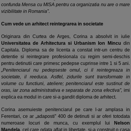
confunda Mensa cu MISA pentru ca organizatia nu are o mare
vizibilitate in Romania”
.
Cum vede un arhitect reintegrarea in societate
Originara din Curtea de Arges, Corina a absolvit in iulie
Universitatea de Arhitectura si Urbanism Ion Mincu
din
Capitala. Diploma sa de licenta a constat intr-un centru de
detentie si reintegrare profesionala cu regim semi-deschis
pentru detinutii care primesc pedepse cuprinse intre 1 si 5 ani.
„Penitenciarul nu pedepseste omul, ci il reintegreaza in
societate, il reeduca. Astfel, zidurile sunt transformate in
volume cu functiuni, ateliere; penitenciarul este sustinut de
oras, iar zona administrativa e separata de zona efectiva”,
imi
explica ea modul in care si-a gandit diploma de arhitect.
Corina asemuieste penitenciarul pe care l-ar amplasa in
Ferentari, ce ar „adaposti” 400 de detinuti si ar oferi totodata
numeroase locuri de munca, cu exemplul lui
Nelson
Mandela
, cel care odata aflat in libertate, si-a construit o casa