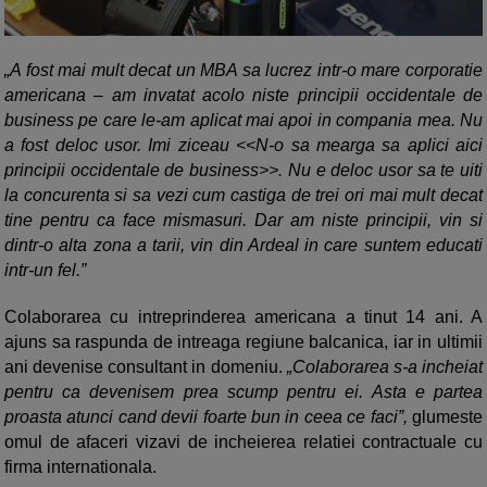
„A fost mai mult decat un MBA sa lucrez intr-o mare corporatie
americana – am invatat acolo niste principii occidentale de
business pe care le-am aplicat mai apoi in compania mea. Nu
a fost deloc usor. Imi ziceau <<N-o sa mearga sa aplici aici
principii occidentale de business>>. Nu e deloc usor sa te uiti
la concurenta si sa vezi cum castiga de trei ori mai mult decat
tine pentru ca face mismasuri. Dar am niste principii, vin si
dintr-o alta zona a tarii, vin din Ardeal in care suntem educati
intr-un fel.”
Colaborarea cu intreprinderea americana a tinut 14 ani. A
ajuns sa raspunda de intreaga regiune balcanica, iar in ultimii
ani devenise consultant in domeniu.
„Colaborarea s-a incheiat
pentru ca devenisem prea scump pentru ei. Asta e partea
proasta atunci cand devii foarte bun in ceea ce faci”,
glumeste
omul de afaceri vizavi de incheierea relatiei contractuale cu
firma internationala.