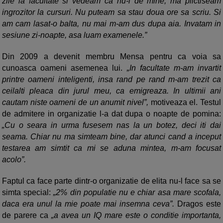
zile la facultate si vedeam ca nu-i de mine, ma plictiseam
ingrozitor la cursuri. Nu puteam sa stau doua ore sa scriu. Si
am cam lasat-o balta, nu mai m-am dus dupa aia. Invatam in
sesiune zi-noapte, asa luam examenele.”
Din 2009 a devenit membru Mensa pentru ca voia sa
cunoasca oameni asemenea lui.
„In facultate m-am invartit
printre oameni inteligenti, insa rand pe rand m-am trezit ca
ceilalti pleaca din jurul meu, ca emigreaza. In ultimii ani
cautam niste oameni de un anumit nivel”,
motiveaza el. Testul
de admitere in organizatie l-a dat dupa o noapte de pomina:
„Cu o seara in urma fusesem nas la un botez, deci iti dai
seama. Chiar nu ma simteam bine, dar atunci cand a inceput
testarea am simtit ca mi se aduna mintea, m-am focusat
acolo”.
Faptul ca face parte dintr-o organizatie de elita nu-l face sa se
simta special:
„2% din populatie nu e chiar asa mare scofala,
daca era unul la mie poate mai insemna ceva”.
Dragos este
de parere ca
„a avea un IQ mare este o conditie importanta,