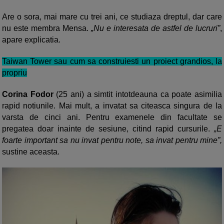
Are o sora, mai mare cu trei ani, ce studiaza dreptul, dar care
nu este membra Mensa.
„Nu e interesata de astfel de lucruri”
,
apare explicatia.
Taiwan Tower sau cum sa construiesti un proiect grandios, la
propriu
Corina Fodor
(25 ani) a simtit intotdeauna ca poate asimilia
rapid notiunile. Mai mult, a invatat sa citeasca singura de la
varsta de cinci ani. Pentru examenele din facultate se
pregatea doar inainte de sesiune, citind rapid cursurile.
„E
foarte important sa nu invat pentru note, sa invat pentru mine”,
sustine aceasta.