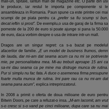
mall-uri, spitale, lanturi mari de magazine etc. O parte din usi
le produce, iar restul le importa pe componente si le
ansambleaza in Romania. Paun spune ca este printre cei mai
scumpi de pe piata pentru ca
„prefer sa fiu scump si bun,
decat ieftin si prost”.
De exemplu,o usa de garaj de la firma sa
porneste de la 200 de euro si poate ajunge si pana la 50.000
de euro, daca vorbim despre o usa de intrare intr-un mall.
Dragos are un singur regret: ca s-a bazat pe modelul
afacerilor de familie.
„E un model de business frumos, demn
de lauda, dar mi-am dat seama acum ca nu mi se potriveste
mie, pe personalitatea mea. Mi-au trebuit aproape 15 ani ca
sa-mi dau seama ca pe mine ma distruge munca de rutina.
Pur si simplu nu fac fata. A duce o asemenea firma presupune
foarte multa munca de rutina. Imi pare rau ca nu mi-am dat
seama pana acum”,
explica intreprinzatorul.
In 2008 a primit o oferta de doua milioane de euro pentru
Bitwin Doors, pe care a refuzat-o insa.
„M-am lacomit, am vrut
s-o cresc si s-o vand pe cinci milioane, dupa care sa nu mai