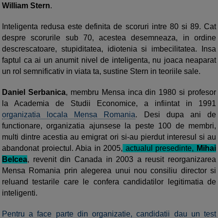
William Stern
.
Inteligenta redusa este definita de scoruri intre 80 si 89. Cat
despre scorurile sub 70, acestea desemneaza, in ordine
descrescatoare, stupiditatea, idiotenia si imbecilitatea. Insa
faptul ca ai un anumit nivel de inteligenta, nu joaca neaparat
un rol semnificativ in viata ta, sustine Stern in teoriile sale.
Daniel Serbanica
, membru Mensa inca din 1980 si profesor
la Academia de Studii Economice, a infiintat in 1991
organizatia locala Mensa Romania
. Desi dupa ani de
functionare, organizatia ajunsese la peste 100 de membri,
multi dintre acestia au emigrat ori si-au pierdut interesul si au
abandonat proiectul. Abia in 2005,
actualul presedinte,
Mihai
Belcea
, revenit din Canada in 2003 a reusit reorganizarea
Mensa Romania prin alegerea unui nou consiliu director si
reluand testarile care le confera candidatilor legitimatia de
inteligenti.
Pentru a face parte din organizatie, candidatii dau un test