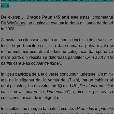
euro
De exemplu,
Dragos Paun (45 ani)
este astazi proprietarul
Bit WinDoors
, un business evaluat la doua milioane de dolari
in 2008.
A invatat sa citeasca la patru ani, iar la cinci stia deja sa scrie.
Inca de pe bancile scolii si-a dat seama ca putea invata si
retine mult mai usor decat o faceau colegii sai, dar spune ca
mare parte din reusita se datoreaza parintilor (
„Am avut niste
parinti care s-au ocupat de mine”).
In liceu participa deja la diverse concursuri judetene. Un mini-
test de inteligenta dat la varsta de 17 ani, intr-un cabinet al
unui psiholog, i-a dezvaluit un IQ de 145.
„De atunci am stiut
ca e ceva putred in Danemarca”,
glumeste pe seama
coeficientului sau de inteligenta.
In facultate, nu mergea la toate cursurile:
„M-am dus in primele