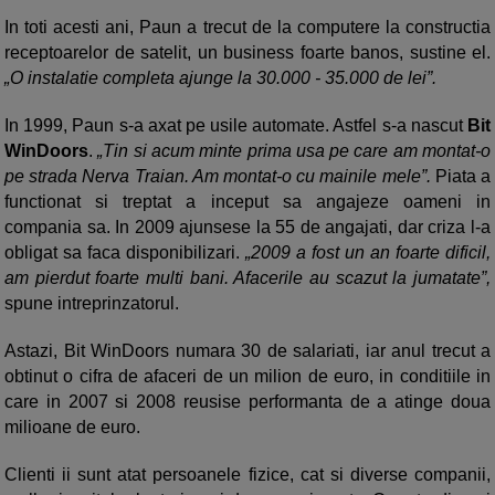
In toti acesti ani, Paun a trecut de la computere la constructia
receptoarelor de satelit, un business foarte banos, sustine el.
„O instalatie completa ajunge la 30.000 - 35.000 de lei”.
In 1999, Paun s-a axat pe usile automate. Astfel s-a nascut
Bit
WinDoors
.
„Tin si acum minte prima usa pe care am montat-o
pe strada Nerva Traian. Am montat-o cu mainile mele”.
Piata a
functionat si treptat a inceput sa angajeze oameni in
compania sa. In 2009 ajunsese la 55 de angajati, dar criza l-a
obligat sa faca disponibilizari.
„2009 a fost un an foarte dificil,
am pierdut foarte multi bani. Afacerile au scazut la jumatate”,
spune intreprinzatorul.
Astazi, Bit WinDoors numara 30 de salariati, iar anul trecut a
obtinut o cifra de afaceri de un milion de euro, in conditiile in
care in 2007 si 2008 reusise performanta de a atinge doua
milioane de euro.
Clienti ii sunt atat persoanele fizice, cat si diverse companii,