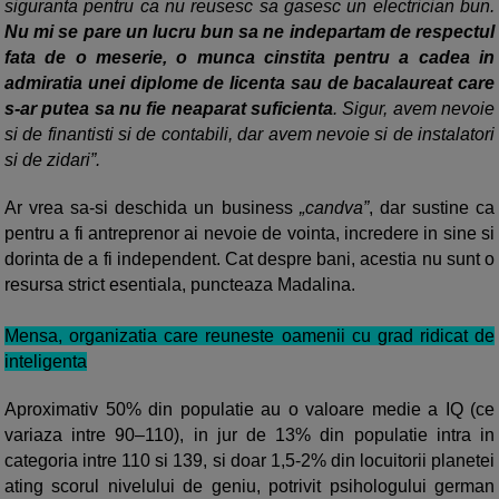
siguranta pentru ca nu reusesc sa gasesc un electrician bun.
Nu mi se pare un lucru bun sa ne indepartam de respectul
fata de o meserie, o munca cinstita pentru a cadea in
admiratia unei diplome de licenta sau de bacalaureat care
s-ar putea sa nu fie neaparat suficienta
. Sigur, avem nevoie
si de finantisti si de contabili, dar avem nevoie si de instalatori
si de zidari”.
Ar vrea sa-si deschida un business
„candva”
, dar sustine ca
pentru a fi antreprenor ai nevoie de vointa, incredere in sine si
dorinta de a fi independent. Cat despre bani, acestia nu sunt o
resursa strict esentiala, puncteaza Madalina.
Mensa, organizatia care reuneste oamenii cu grad ridicat de
inteligenta
Aproximativ 50% din populatie au o valoare medie a IQ (ce
variaza intre 90–110), in jur de 13% din populatie intra in
categoria intre 110 si 139, si doar 1,5-2% din locuitorii planetei
ating scorul nivelului de geniu, potrivit psihologului german