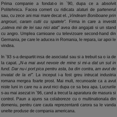
Prima companie a fondat-o in `90, dupa ce a absolvit
Politehnica. Facea comert cu ridicata alaturi de partenerul
sau, cu zece ani mai mare decat el.
„Vindeam Boniboane prin
angrouri, caram cutii cu spatele”.
Firma in care a investit
„cateva mii de lei sau nici atat”
avea doi angajati si un stand
cu angro. Umplea camioane cu televizoare second-hand din
Germania, pe care le aducea in Romania, le repara, iar apoi le
vindea.
In `93 s-a despartit insa de asociatul sau si a trebuit sa o ia de
la capat.
„N-a mai avut nevoie de mine si mi-a dat un sut in
fund. Dar nu-i port pica pentru asta, ba din contra, am avut de
invatat de la el”.
La inceput i-a fost greu intrucat industria
romana mergea foarte prost. Mai mult, recunoaste ca a avut
niste luni in care nu a avut nici dupa ce sa bea apa. Lucrurile
s-au mai asezat in `96, cand a trecut la aparatura de masura si
control. Paun a ajuns sa colaboreze cu o multinationala din
domeniu, pentru care cauta reprezentanti carora sa le vanda
unelte produse de compania americana.