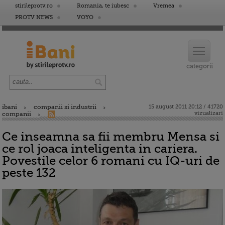
stirileprotv.ro
Romania, te iubesc
Vremea
PROTV NEWS
VOYO
ibani
companii si industrii
15 august 2011 20:12 / 41720
vizualizari
companii
Ce inseamna sa fii membru Mensa si
ce rol joaca inteligenta in cariera.
Povestile celor 6 romani cu IQ-uri de
peste 132