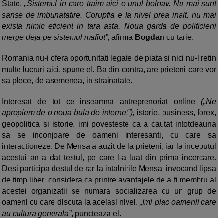
State.
„Sistemul in care traim aici e unul bolnav. Nu mai sunt
sanse de imbunatatire. Coruptia e la nivel prea inalt, nu mai
exista nimic eficient in tara asta. Noua garda de politicieni
merge deja pe sistemul mafiot”,
afirma
Bogdan
cu tarie.
Romania nu-i ofera oportunitati legate de piata si nici nu-l retin
multe lucruri aici, spune el. Ba din contra, are prieteni care vor
sa plece, de asemenea, in strainatate.
Interesat de tot ce inseamna antreprenoriat online
(„Ne
apropiem de o noua bula de internet”),
istorie, business, forex,
geopolitica si istorie, imi povesteste ca a cautat intotdeauna
sa se inconjoare de oameni interesanti, cu care sa
interactioneze. De Mensa a auzit de la prieteni, iar la inceputul
acestui an a dat testul, pe care l-a luat din prima incercare.
Desi participa destul de rar la intalnirile Mensa, invocand lipsa
de timp liber, considera ca printre avantajele de a fi membru al
acestei organizatii se numara socializarea cu un grup de
oameni cu care discuta la acelasi nivel.
„Imi plac oamenii care
au cultura generala”
, puncteaza el.